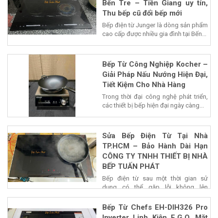
Bến Tre – Tiền Giang uy tín,
Thu bếp cũ đổi bếp mới
Bếp điện từ Junger là dòng sản phẩm
cao cấp được nhiều gia đình tại Bến...
Bếp Từ Công Nghiệp Kocher –
Giải Pháp Nấu Nướng Hiện Đại,
Tiết Kiệm Cho Nhà Hàng
Trong thời đại công nghệ phát triển,
các thiết bị bếp hiện đại ngày càng...
Sửa Bếp Điện Từ Tại Nhà
TP.HCM – Bảo Hành Dài Hạn
CÔNG TY TNHH THIẾT BỊ NHÀ
BẾP TUẤN PHÁT
Bếp điện từ sau một thời gian sử
dụng có thể gặp lỗi không lên
nguồn,...
Bếp Từ Chefs EH-DIH326 Pro
Inverter Linh Kiện E.G.O, Mặt