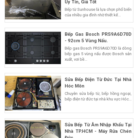
Uy Tín, Giá Tốt
Bếp từ Sunhouse là lựa chọn phổ biến
của nhiều gia đình nhờ thiết kế...
Bếp Gas Bosch PRS9A6D70D
- 92cm 5 Vùng Nấu.
Bếp gas Bosch PRS9A6D70D là dòng
bếp gas 5 vùng nấu được Bosch sản
xuất, vơi bề...
Sửa Bếp Điện Từ Đức Tại Nhà
Hóc Môn
Chuyên sửa bếp từ, bếp hồng ngoại,
bếp điện từ đức tại nhà khu vực Hóc...
Sửa Bếp Từ Âm Nhập Khẩu Tại
Nhà TP.HCM - Máy Rửa Chén
Đức