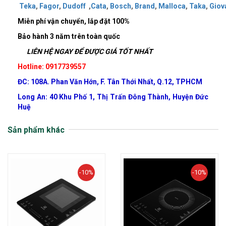
Teka
,
Fagor
,
Dudoff
,
Cata
,
Bosch
,
Brand
,
Malloca
,
Taka
,
Giov
Miễn phí vận chuyển, lắp đặt 100%
Bảo hành 3 năm trên toàn quốc
LIÊN HỆ NGAY ĐỂ ĐƯỢC GIÁ TỐT NHẤT
Hotline: 0917739557
ĐC: 108A. Phan Văn Hớn, F. Tân Thới Nhất, Q.12, TPHCM
Long An: 40 Khu Phố 1, Thị Trấn Đông Thành, Huyện Đức
Huệ
Sản phẩm khác
-10%
-10%