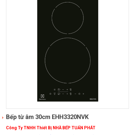
Bếp từ âm 30cm EHH3320NVK
Công Ty TNHH Thiết Bị NHÀ BẾP TUẤN PHÁT