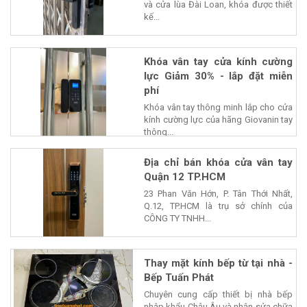
và cửa lùa Đài Loan, khóa được thiết
kế...
Khóa vân tay cửa kính cường
lực Giảm 30% - lắp đặt miễn
phí
Khóa vân tay thông minh lắp cho cửa
kính cường lực của hãng Giovanin tay
thông...
Địa chỉ bán khóa cửa vân tay
Quận 12 TP.HCM
23 Phan Văn Hớn, P. Tân Thới Nhất,
Q.12, TP.HCM là trụ sở chính của
CÔNG TY TNHH...
Thay mặt kính bếp từ tại nhà -
Bếp Tuấn Phát
Chuyên cung cấp thiết bị nhà bếp
nhập khẩu Châu Âu và nhận sửa chữa