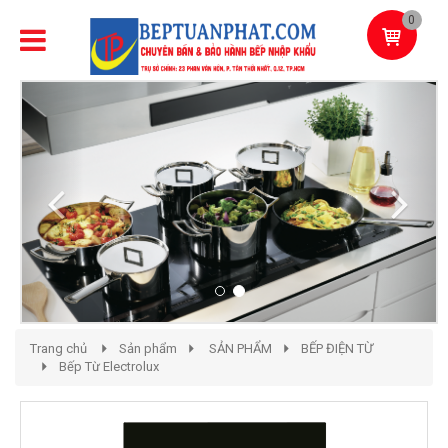
0
Previous
Next
Trang chủ
Sản phẩm
SẢN PHẨM
BẾP ĐIỆN TỪ
Bếp Từ Electrolux