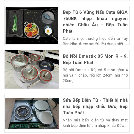
Bếp Từ 6 Vùng Nấu Cata GIGA
750BK nhập khẩu nguyên
chiếc Châu Âu - Bếp Tuấn
Phát
Cata là một thương hiệu đến từ Tây
Ban Nha, được người tiêu dùng biết...
Bộ Nồi Dmestik 05 Món R - 9,
Bếp Tuấn Phát
Bộ nồi Dmestik R9, có 5 món gồm 4
nồi và 1 chảo. Nồi lớn 24cm, nồi nhỡ
20cm,...
Sửa Bếp Điện Từ - Thiết bị nhà
nhà bếp nhập khẩu Đức, Bếp
Tuấn Phát
Nhận sửa bếp điện từ và thay mặt
kính bếp điện từ âm nhập khẩu Đức,...