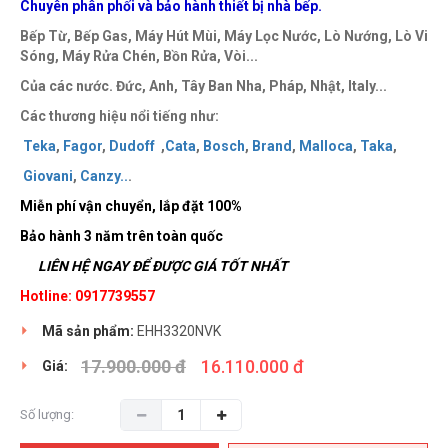
Chuyên phân phối và bảo hành thiết bị nhà bếp.
Bếp Từ, Bếp Gas, Máy Hút Mùi, Máy Lọc Nước, Lò Nướng, Lò Vi
Sóng, Máy Rửa Chén, Bồn Rửa, Vòi...
Của các nước. Đức, Anh, Tây Ban Nha, Pháp, Nhật, Italy...
Các thương hiệu nổi tiếng như:
Teka
,
Fagor
,
Dudoff
,
Cata
,
Bosch
,
Brand
,
Malloca
,
Taka
,
Giovani
,
Canzy
..
.
Miễn phí vận chuyển, lắp đặt 100%
Bảo hành 3 năm trên toàn quốc
LIÊN HỆ NGAY ĐỂ ĐƯỢC GIÁ TỐT NHẤT
Hotline: 0917739557
Mã sản phẩm:
EHH3320NVK
17.900.000 đ
16.110.000 đ
Giá:
Số lượng: