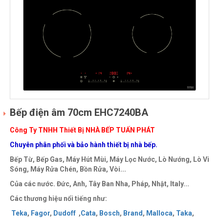
Bếp điện âm 70cm EHC7240BA
Công Ty TNHH Thiết Bị NHÀ BẾP TUẤN PHÁT
Chuyên phân phối và bảo hành thiết bị nhà bếp.
Bếp Từ, Bếp Gas, Máy Hút Mùi, Máy Lọc Nước, Lò Nướng, Lò Vi
Sóng, Máy Rửa Chén, Bồn Rửa, Vòi...
Của các nước. Đức, Anh, Tây Ban Nha, Pháp, Nhật, Italy...
Các thương hiệu nổi tiếng như:
Teka
,
Fagor
,
Dudoff
,
Cata
,
Bosch
,
Brand
,
Malloca
,
Taka
,