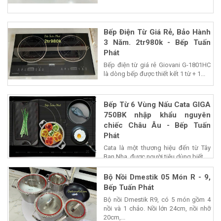
Bếp Điện Từ Giá Rẻ, Bảo Hành
3 Năm. 2tr980k - Bếp Tuấn
Phát
Bếp điện từ giá rẻ Giovani G-1801HC
là dòng bếp được thiết kết 1 từ + 1...
Bếp Từ 6 Vùng Nấu Cata GIGA
750BK nhập khẩu nguyên
chiếc Châu Âu - Bếp Tuấn
Phát
Cata là một thương hiệu đến từ Tây
Ban Nha, được người tiêu dùng biết...
Bộ Nồi Dmestik 05 Món R - 9,
Bếp Tuấn Phát
Bộ nồi Dmestik R9, có 5 món gồm 4
nồi và 1 chảo. Nồi lớn 24cm, nồi nhỡ
20cm,...