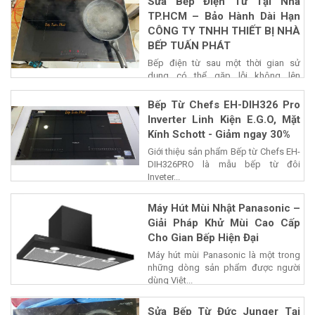
Sửa Bếp Điện Từ Tại Nhà
TP.HCM – Bảo Hành Dài Hạn
CÔNG TY TNHH THIẾT BỊ NHÀ
BẾP TUẤN PHÁT
Bếp điện từ sau một thời gian sử
dụng có thể gặp lỗi không lên
nguồn,...
Bếp Từ Chefs EH-DIH326 Pro
Inverter Linh Kiện E.G.O, Mặt
Kính Schott - Giảm ngay 30%
Giới thiệu sản phẩm Bếp từ Chefs EH-
DIH326PRO là mẫu bếp từ đôi
Inveter...
Máy Hút Mùi Nhật Panasonic –
Giải Pháp Khử Mùi Cao Cấp
Cho Gian Bếp Hiện Đại
Máy hút mùi Panasonic là một trong
những dòng sản phẩm được người
dùng Việt...
Sửa Bếp Từ Đức Junger Tại