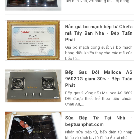
Tây Ban Nha, với những thiết bị đang...
Bản giá bo mạch bếp từ Chefs
mã Tây Ban Nha - Bếp Tuấn
Phát
Giá bo mạch công suất và bo mạch
bảng điều khiển thay cho các mã của
bếp từ...
Bếp Gas Đôi Malloca AS
9602DG giảm 30% - Bếp Tuấn
Phát
Bếp gas 2 vùng nấu Malloca AS 9602
DG được thiết kế theo tiêu chuẩn
Châu Âu,...
Sửa Bếp Từ Tại Nhà -
beptuanphat.com
Nhận sửa bếp từ, bếp điện từ nhập
khẩu và xách tay từ Châu Âu tại nhà,...