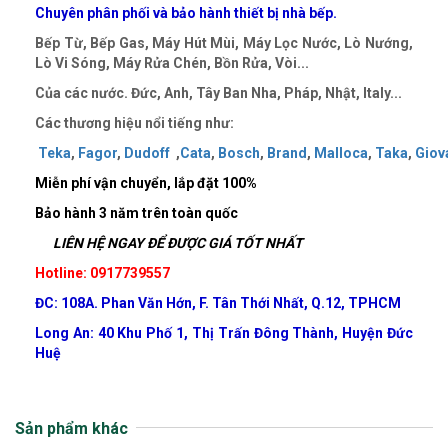
Chuyên phân phối và bảo hành thiết bị nhà bếp.
Bếp Từ, Bếp Gas, Máy Hút Mùi, Máy Lọc Nước, Lò Nướng,
Lò Vi Sóng, Máy Rửa Chén, Bồn Rửa, Vòi...
Của các nước. Đức, Anh, Tây Ban Nha, Pháp, Nhật, Italy...
Các thương hiệu nổi tiếng như:
Teka
,
Fagor
,
Dudoff
,
Cata
,
Bosch
,
Brand
,
Malloca
,
Taka
,
Giov
Miễn phí vận chuyển, lắp đặt 100%
Bảo hành 3 năm trên toàn quốc
LIÊN HỆ NGAY ĐỂ ĐƯỢC GIÁ TỐT NHẤT
Hotline: 0917739557
ĐC: 108A. Phan Văn Hớn, F. Tân Thới Nhất, Q.12, TPHCM
Long An: 40 Khu Phố 1, Thị Trấn Đông Thành, Huyện Đức
Huệ
Sản phẩm khác