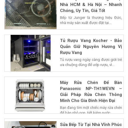
Nhà HCM & Hà Nội – Nhanh
Chóng, Uy Tín, Giá Tốt
Bếp từ Junger là thương hiệu Đức,
nhà máy sản xuất được đặt tại...
Tủ Rượu Vang Kocher - Bảo
Quản Giữ Nguyên Hương Vị
Rượu Vang
Tủ rượu vang ngày càng được giới trẻ
ưa chuộng dùng để ướp rượu, vì...
Máy Rửa Chén Để Bàn
Panasonic NP-TH1WEVN –
Giải Pháp Rửa Chén Thông
Minh Cho Gia Đình Hiện Đại
Bạn đang tìm một chiếc máy rửa chén
để bàn nhỏ gọn, tiết kiệm nước...
Sửa Bếp Từ Tại Nhà Vĩnh Phúc