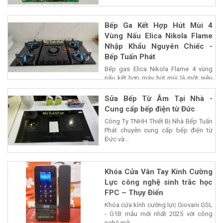
Bếp Ga Kết Hợp Hút Mùi 4
Vùng Nấu Elica Nikola Flame
Nhập Khẩu Nguyên Chiếc -
Bếp Tuấn Phát
Bếp gas Elica Nikola Flame 4 vùng
nấu kết hợp máy hút mùi là một siêu
phẩm của...
Sửa Bếp Từ Âm Tại Nhà -
Cung cấp bếp điện từ Đức
Công Ty TNHH Thiết Bị Nhà Bếp Tuấn
Phát chuyên cung cấp bếp điện từ
Đức và...
Khóa Cửa Vân Tay Kính Cường
Lực công nghệ sinh trắc học
FPC – Thụy Điển
Khóa cửa kính cường lực Giovani GSL
- G1B mẫu mới nhất 2025 với công
nghệ mở...