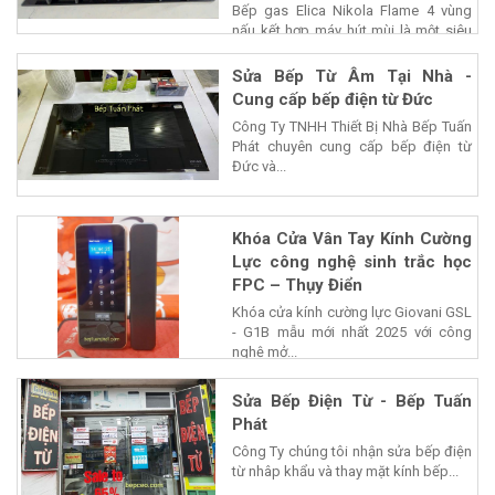
Bếp gas Elica Nikola Flame 4 vùng
nấu kết hợp máy hút mùi là một siêu
phẩm của...
Sửa Bếp Từ Âm Tại Nhà -
Cung cấp bếp điện từ Đức
Công Ty TNHH Thiết Bị Nhà Bếp Tuấn
Phát chuyên cung cấp bếp điện từ
Đức và...
Khóa Cửa Vân Tay Kính Cường
Lực công nghệ sinh trắc học
FPC – Thụy Điển
Khóa cửa kính cường lực Giovani GSL
- G1B mẫu mới nhất 2025 với công
nghệ mở...
Sửa Bếp Điện Từ - Bếp Tuấn
Phát
Công Ty chúng tôi nhận sửa bếp điện
từ nhâp khẩu và thay mặt kính bếp...