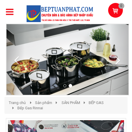
0
Previous
Next
Trang chủ
Sản phẩm
SẢN PHẨM
BẾP GAS
Bếp Gas Rinnai