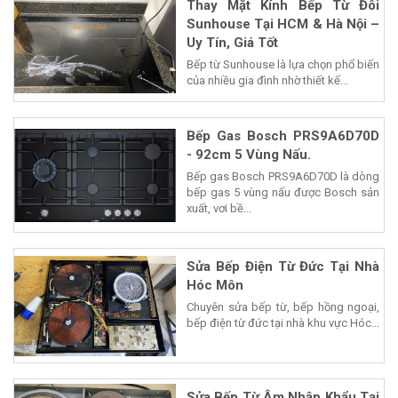
Thay Mặt Kính Bếp Từ Đôi
Sunhouse Tại HCM & Hà Nội –
Uy Tín, Giá Tốt
Bếp từ Sunhouse là lựa chọn phổ biến
của nhiều gia đình nhờ thiết kế...
Bếp Gas Bosch PRS9A6D70D
- 92cm 5 Vùng Nấu.
Bếp gas Bosch PRS9A6D70D là dòng
bếp gas 5 vùng nấu được Bosch sản
xuất, vơi bề...
Sửa Bếp Điện Từ Đức Tại Nhà
Hóc Môn
Chuyên sửa bếp từ, bếp hồng ngoại,
bếp điện từ đức tại nhà khu vực Hóc...
Sửa Bếp Từ Âm Nhập Khẩu Tại