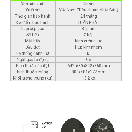
Nhà sản xuất:
Rinnai
Xuất xứ:
Việt Nam (Tiêu chuẩn Nhật Bản)
Thời gian bảo hành:
24 tháng
Địa điểm bảo hành:
TUẤN PHÁT
Loại bếp gas:
Bếp âm
Số bếp:
2 bếp
Mặt bếp:
Kính cường lực
Đầu đốt:
Hợp kim nhôm
Hệ thống đánh lửa:
IC
Ngắt gas tự động:
Có
Kích thước lắp đặt:
642-680x342x360 mm
Kích thước thùng:
802x481x177 mm
Khối lượng thùng (kg):
13.2 kg