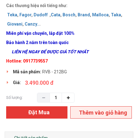
Các thương hiệu nổi tiếng như:
Teka
,
Fagor
,
Dudoff
,
Cata
,
Bosch
,
Brand
,
Malloca
,
Taka
,
Giovani
,
Canzy
..
.
Miễn phí vận chuyển, lắp đặt 100%
Bảo hành 2 năm trên toàn quốc
LIÊN HỆ NGAY ĐỂ ĐƯỢC GIÁ TỐT NHẤT
Hotline: 0917739557
Mã sản phẩm:
RVB - 212BG
3.490.000 đ
Giá:
Số lượng:
Đặt Mua
Thêm vào giỏ hàng
Chi tiết sản phẩm