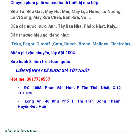
Chuyên phân phối và bảo hành thiết bị nhà bếp.
Bếp Từ, Bếp Gas, Máy Hút Mùi, Máy Lọc Nước, Lò Nướng,
Lò Vi Sóng, Máy Rửa Chén, Bồn Rửa, Vòi...
Của các nước. Đức, Anh, Tây Ban Nha, Pháp, Nhật, Italy...
Các thương hiệu nổi tiếng như:
Teka
,
Fagor
,
Dudoff
,
Cata
,
Bosch
,
Brand
,
Malloca
,
Electrolux,
Miễn phí vận chuyển, lắp đặt
100%
Bảo hành 2 năm trên toàn quốc
LIÊN HỆ NGAY ĐỂ ĐƯỢC GIÁ TỐT NHẤT
Hotline: 0917739557
ĐC: 108A. Phan Văn Hớn, F. Tân Thới Nhất, Q.12,
TPHCM
Long An: 40 Khu Phố 1, Thị Trấn Đông Thành,
Huyện Đức Huệ
Sản phẩm khác