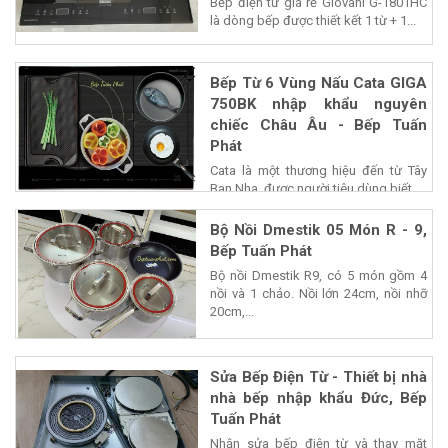
Bếp điện từ giá rẻ Giovani G-1801HC
là dòng bếp được thiết kết 1 từ + 1...
Bếp Từ 6 Vùng Nấu Cata GIGA
750BK nhập khẩu nguyên
chiếc Châu Âu - Bếp Tuấn
Phát
Cata là một thương hiệu đến từ Tây
Ban Nha, được người tiêu dùng biết...
Bộ Nồi Dmestik 05 Món R - 9,
Bếp Tuấn Phát
Bộ nồi Dmestik R9, có 5 món gồm 4
nồi và 1 chảo. Nồi lớn 24cm, nồi nhỡ
20cm,...
Sửa Bếp Điện Từ - Thiết bị nhà
nhà bếp nhập khẩu Đức, Bếp
Tuấn Phát
Nhận sửa bếp điện từ và thay mặt