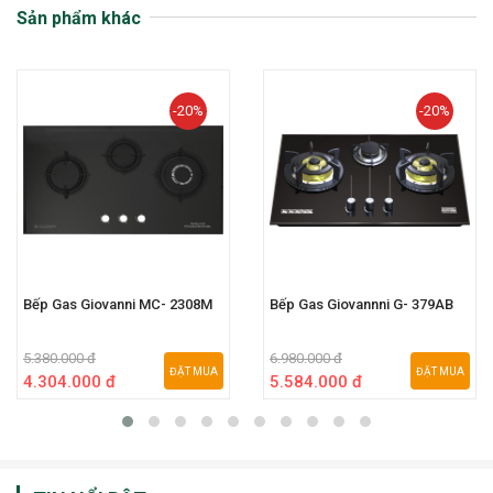
Sản phẩm khác
-20%
-20%
Bếp Gas Giovanni MC- 2308M
Bếp Gas Giovannni G- 379AB
5.380.000 đ
6.980.000 đ
ĐẶT MUA
ĐẶT MUA
4.304.000 đ
5.584.000 đ