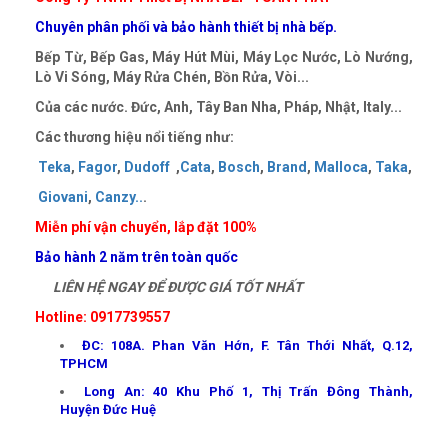
Chuyên phân phối và bảo hành thiết bị nhà bếp.
Bếp Từ, Bếp Gas, Máy Hút Mùi, Máy Lọc Nước, Lò Nướng,
Lò Vi Sóng, Máy Rửa Chén, Bồn Rửa, Vòi...
Của các nước. Đức, Anh, Tây Ban Nha, Pháp, Nhật, Italy...
Các thương hiệu nổi tiếng như:
Teka
,
Fagor
,
Dudoff
,
Cata
,
Bosch
,
Brand
,
Malloca
,
Taka
,
Giovani
,
Canzy
..
.
Miễn phí vận chuyển, lắp đặt 100%
Bảo hành 2 năm trên toàn quốc
LIÊN HỆ NGAY ĐỂ ĐƯỢC GIÁ TỐT NHẤT
Hotline: 0917739557
ĐC: 108A. Phan Văn Hớn, F. Tân Thới Nhất, Q.12,
TPHCM
Long An: 40 Khu Phố 1, Thị Trấn Đông Thành,
Huyện Đức Huệ