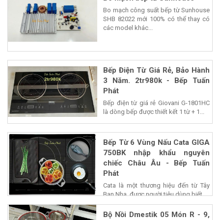
Bo mạch công suất bếp từ Sunhouse
SHB 82022 mới 100% có thể thay có
các model khác...
Bếp Điện Từ Giá Rẻ, Bảo Hành
3 Năm. 2tr980k - Bếp Tuấn
Phát
Bếp điện từ giá rẻ Giovani G-1801HC
là dòng bếp được thiết kết 1 từ + 1...
Bếp Từ 6 Vùng Nấu Cata GIGA
750BK nhập khẩu nguyên
chiếc Châu Âu - Bếp Tuấn
Phát
Cata là một thương hiệu đến từ Tây
Ban Nha, được người tiêu dùng biết...
Bộ Nồi Dmestik 05 Món R - 9,