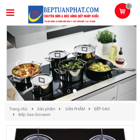
0
Previous
Next
Trang chủ
Sản phẩm
SẢN PHẨM
BẾP GAS
Bếp Gas Giovanni