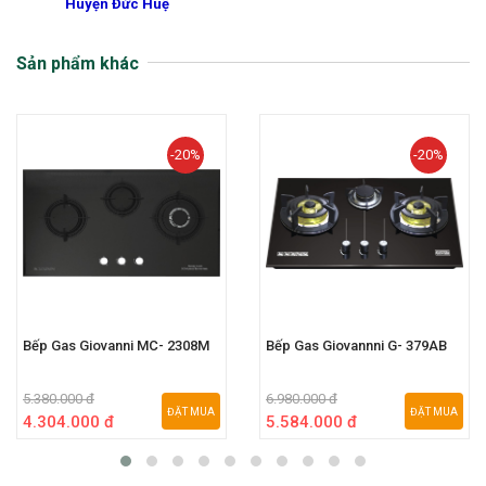
Huyện Đức Huệ
Sản phẩm khác
-20%
-20%
Bếp Gas Giovanni MC- 2308M
Bếp Gas Giovannni G- 379AB
5.380.000 đ
6.980.000 đ
ĐẶT MUA
ĐẶT MUA
4.304.000 đ
5.584.000 đ