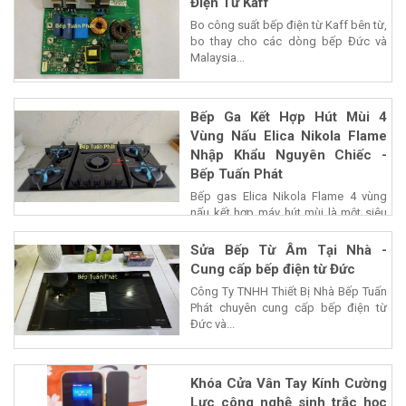
Điện Từ Kaff
Bo công suất bếp điện từ Kaff bên từ,
bo thay cho các dòng bếp Đức và
Malaysia...
Bếp Ga Kết Hợp Hút Mùi 4
Vùng Nấu Elica Nikola Flame
Nhập Khẩu Nguyên Chiếc -
Bếp Tuấn Phát
Bếp gas Elica Nikola Flame 4 vùng
nấu kết hợp máy hút mùi là một siêu
phẩm của...
Sửa Bếp Từ Âm Tại Nhà -
Cung cấp bếp điện từ Đức
Công Ty TNHH Thiết Bị Nhà Bếp Tuấn
Phát chuyên cung cấp bếp điện từ
Đức và...
Khóa Cửa Vân Tay Kính Cường
Lực công nghệ sinh trắc học