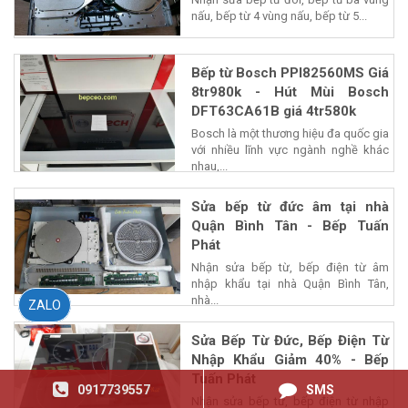
nấu, bếp từ 4 vùng nấu, bếp từ 5...
Bếp từ Bosch PPI82560MS Giá
8tr980k - Hút Mùi Bosch
DFT63CA61B giá 4tr580k
Bosch là một thương hiệu đa quốc gia
với nhiều lĩnh vực ngành nghề khác
nhau,...
Sửa bếp từ đức âm tại nhà
Quận Bình Tân - Bếp Tuấn
Phát
Nhận sửa bếp từ, bếp điện từ âm
nhập khẩu tại nhà Quận Bình Tân,
nhà...
ZALO
Sửa Bếp Từ Đức, Bếp Điện Từ
Nhập Khẩu Giảm 40% - Bếp
Tuấn Phát
0917739557
SMS
Nhận sửa bếp từ, bếp điện từ nhập