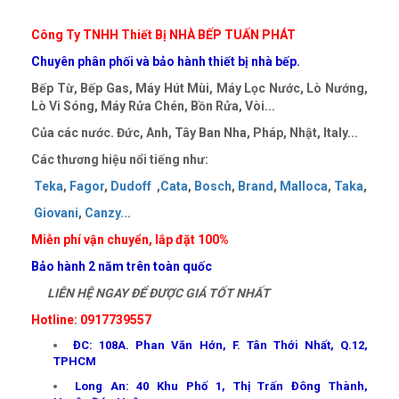
Công Ty TNHH Thiết Bị NHÀ BẾP TUẤN PHÁT
Chuyên phân phối và bảo hành thiết bị nhà bếp.
Bếp Từ, Bếp Gas, Máy Hút Mùi, Máy Lọc Nước, Lò Nướng,
Lò Vi Sóng, Máy Rửa Chén, Bồn Rửa, Vòi...
Của các nước. Đức, Anh, Tây Ban Nha, Pháp, Nhật, Italy...
Các thương hiệu nổi tiếng như:
Teka
,
Fagor
,
Dudoff
,
Cata
,
Bosch
,
Brand
,
Malloca
,
Taka
,
Giovani
,
Canzy
..
.
Miễn phí vận chuyển, lắp đặt 100%
Bảo hành 2 năm trên toàn quốc
LIÊN HỆ NGAY ĐỂ ĐƯỢC GIÁ TỐT NHẤT
Hotline: 0917739557
ĐC: 108A. Phan Văn Hớn, F. Tân Thới Nhất, Q.12,
TPHCM
Long An: 40 Khu Phố 1, Thị Trấn Đông Thành,