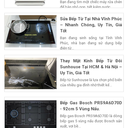
Bạn đang tìm một chiếc máy rửa chén
để bàn nhỏ gọn, tiết kiệm nước...
Sửa Bếp Từ Tại Nhà Vĩnh Phúc
– Nhanh Chóng, Uy Tín, Giá
Tốt
Bạn đang sinh sống tại Tỉnh Vĩnh
Phúc, nhà bạn đang sử dụng bếp
điện từ...
Thay Mặt Kính Bếp Từ Đôi
Sunhouse Tại HCM & Hà Nội –
Uy Tín, Giá Tốt
Bếp từ Sunhouse là lựa chọn phổ biến
của nhiều gia đình nhờ thiết kế...
Bếp Gas Bosch PRS9A6D70D
- 92cm 5 Vùng Nấu.
Bếp gas Bosch PRS9A6D70D là dòng
bếp gas 5 vùng nấu được Bosch sản
xuất, vơi bề...