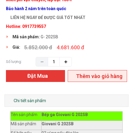
Bảo hành 2 năm trên toàn quốc
LIÊN HỆ NGAY ĐỂ ĐƯỢC GIÁ TỐT NHẤT
Hotline: 0917739557
Mã sản phẩm:
G- 202SB
5.852.000 đ
4.681.600 đ
Giá:
Số lượng:
Đặt Mua
Thêm vào giỏ hàng
Chi tiết sản phẩm
Tên sản phẩm
Bếp ga Giovani G
202SB
Mã sản phẩm
Giovani G
202SB
Số bếp nấu
02 vùng nấu độc lập