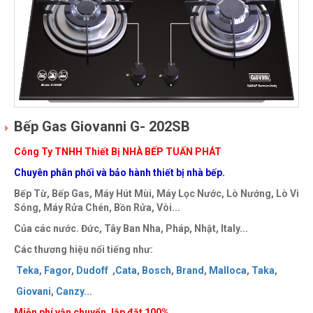
Bếp Gas Giovanni G- 202SB
Công Ty TNHH Thiết Bị NHÀ BẾP TUẤN PHÁT
Chuyên phân phối và bảo hành thiết bị nhà bếp.
Bếp Từ, Bếp Gas, Máy Hút Mùi, Máy Lọc Nước, Lò Nướng, Lò Vi
Sóng, Máy Rửa Chén, Bồn Rửa, Vòi...
Của các nước. Đức, Tây Ban Nha, Pháp, Nhật, Italy...
Các thương hiệu nổi tiếng như:
Teka
,
Fagor
,
Dudoff
,
Cata
,
Bosch
,
Brand
,
Malloca
,
Taka
,
Giovani
,
Canzy
..
.
Miễn phí vận chuyển, lắp đặt 100%