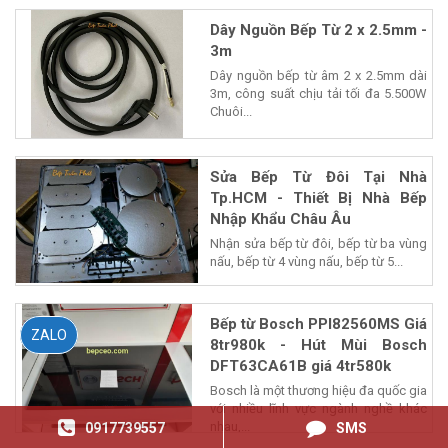
Dây Nguồn Bếp Từ 2 x 2.5mm -
3m
Dây nguồn bếp từ âm 2 x 2.5mm dài
3m, công suất chịu tải tối đa 5.500W
Chuôi...
Sửa Bếp Từ Đôi Tại Nhà
Tp.HCM - Thiết Bị Nhà Bếp
Nhập Khẩu Châu Âu
Nhận sửa bếp từ đôi, bếp từ ba vùng
nấu, bếp từ 4 vùng nấu, bếp từ 5...
Bếp từ Bosch PPI82560MS Giá
ZALO
8tr980k - Hút Mùi Bosch
DFT63CA61B giá 4tr580k
Bosch là một thương hiệu đa quốc gia
với nhiều lĩnh vực ngành nghề khác
nhau,...
0917739557
SMS