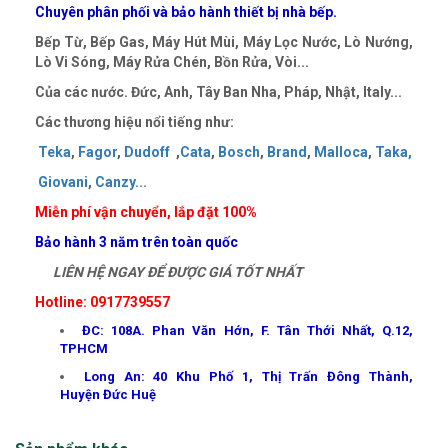
Chuyên phân phối và bảo hành thiết bị nhà bếp.
Bếp Từ, Bếp Gas, Máy Hút Mùi, Máy Lọc Nước, Lò Nướng,
Lò Vi Sóng, Máy Rửa Chén, Bồn Rửa, Vòi...
Của các nước. Đức, Anh, Tây Ban Nha, Pháp, Nhật, Italy...
Các thương hiệu nổi tiếng như:
Teka
,
Fagor
,
Dudoff
,
Cata
,
Bosch
,
Brand
,
Malloca
,
Taka
,
Giovani
,
Canzy
..
.
Miễn phí vận chuyển, lắp đặt 100%
Bảo hành 3 năm trên toàn quốc
LIÊN HỆ NGAY ĐỂ ĐƯỢC GIÁ TỐT NHẤT
Hotline: 0917739557
ĐC: 108A. Phan Văn Hớn, F. Tân Thới Nhất, Q.12,
TPHCM
Long An: 40 Khu Phố 1, Thị Trấn Đông Thành,
Huyện Đức Huệ