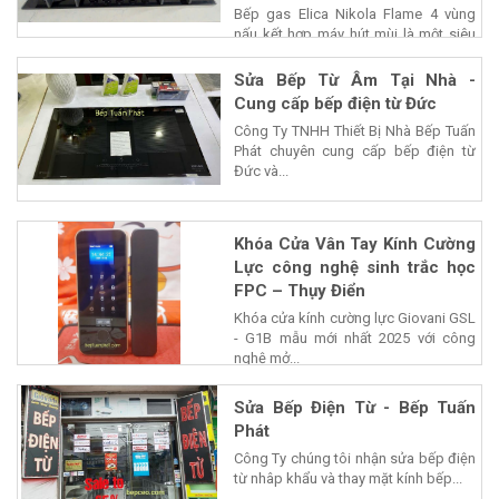
Bếp gas Elica Nikola Flame 4 vùng
nấu kết hợp máy hút mùi là một siêu
phẩm của...
Sửa Bếp Từ Âm Tại Nhà -
Cung cấp bếp điện từ Đức
Công Ty TNHH Thiết Bị Nhà Bếp Tuấn
Phát chuyên cung cấp bếp điện từ
Đức và...
Khóa Cửa Vân Tay Kính Cường
Lực công nghệ sinh trắc học
FPC – Thụy Điển
Khóa cửa kính cường lực Giovani GSL
- G1B mẫu mới nhất 2025 với công
nghệ mở...
Sửa Bếp Điện Từ - Bếp Tuấn
Phát
Công Ty chúng tôi nhận sửa bếp điện
từ nhâp khẩu và thay mặt kính bếp...