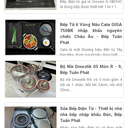
Bếp điện từ giá rẻ Giovani G-1801HC
là dòng bếp được thiết kết 1 từ + 1...
Bếp Từ 6 Vùng Nấu Cata GIGA
750BK nhập khẩu nguyên
chiếc Châu Âu - Bếp Tuấn
Phát
Cata là một thương hiệu đến từ Tây
Ban Nha, được người tiêu dùng biết...
Bộ Nồi Dmestik 05 Món R - 9,
Bếp Tuấn Phát
Bộ nồi Dmestik R9, có 5 món gồm 4
nồi và 1 chảo. Nồi lớn 24cm, nồi nhỡ
20cm,...
Sửa Bếp Điện Từ - Thiết bị nhà
nhà bếp nhập khẩu Đức, Bếp
Tuấn Phát
Nhận sửa bếp điện từ và thay mặt