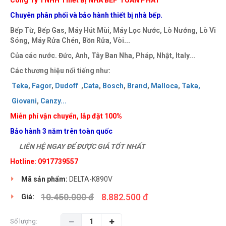
Công Ty TNHH Thiết Bị NHÀ BẾP TUẤN PHÁT
Chuyên phân phối và bảo hành thiết bị nhà bếp.
Bếp Từ, Bếp Gas, Máy Hút Mùi, Máy Lọc Nước, Lò Nướng, Lò Vi
Sóng, Máy Rửa Chén, Bồn Rửa, Vòi...
Của các nước. Đức, Anh, Tây Ban Nha, Pháp, Nhật, Italy...
Các thương hiệu nổi tiếng như:
Teka
,
Fagor
,
Dudoff
,
Cata
,
Bosch
,
Brand
,
Malloca
,
Taka
,
Giovani
,
Canzy
..
.
Miễn phí vận chuyển, lắp đặt 100%
Bảo hành 3 năm trên toàn quốc
LIÊN HỆ NGAY ĐỂ ĐƯỢC GIÁ TỐT NHẤT
Hotline: 0917739557
Mã sản phẩm:
DELTA-K890V
10.450.000 đ
8.882.500 đ
Giá:
Số lượng: