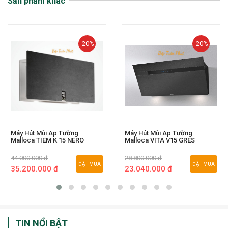
Sản phẩm khác
-20%
-20%
Máy Hút Mùi Áp Tường
Máy Hút Mùi Áp Tường
Malloca TIEM K 15 NERO
Malloca VITA V15 GRES
44.000.000 đ
28.800.000 đ
ĐẶT MUA
ĐẶT MUA
35.200.000 đ
23.040.000 đ
TIN NỔI BẬT