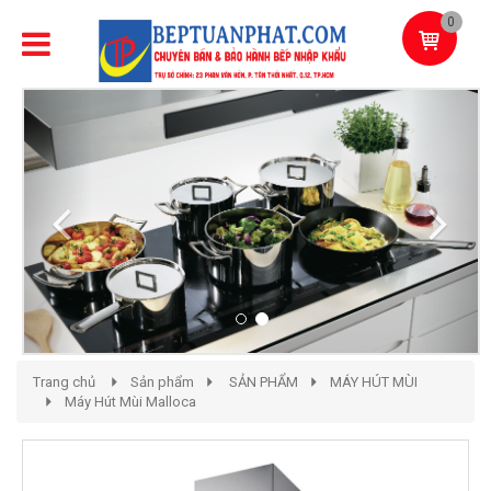
0
Previous
Next
Trang chủ
Sản phẩm
SẢN PHẨM
MÁY HÚT MÙI
Máy Hút Mùi Malloca