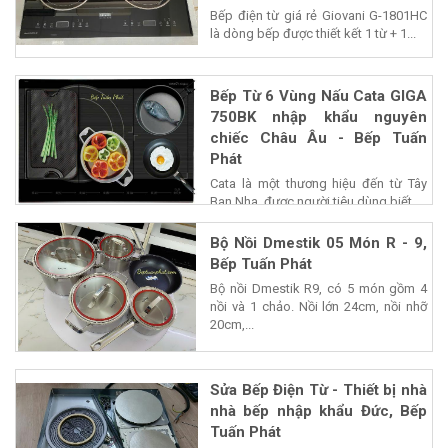
Bếp điện từ giá rẻ Giovani G-1801HC
là dòng bếp được thiết kết 1 từ + 1...
Bếp Từ 6 Vùng Nấu Cata GIGA
750BK nhập khẩu nguyên
chiếc Châu Âu - Bếp Tuấn
Phát
Cata là một thương hiệu đến từ Tây
Ban Nha, được người tiêu dùng biết...
Bộ Nồi Dmestik 05 Món R - 9,
Bếp Tuấn Phát
Bộ nồi Dmestik R9, có 5 món gồm 4
nồi và 1 chảo. Nồi lớn 24cm, nồi nhỡ
20cm,...
Sửa Bếp Điện Từ - Thiết bị nhà
nhà bếp nhập khẩu Đức, Bếp
Tuấn Phát