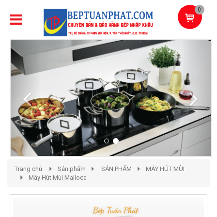
0
Previous
Next
Trang chủ
Sản phẩm
SẢN PHẨM
MÁY HÚT MÙI
Máy Hút Mùi Malloca