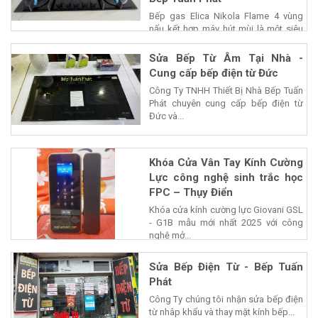
Bếp gas Elica Nikola Flame 4 vùng
nấu kết hợp máy hút mùi là một siêu
phẩm của...
Sửa Bếp Từ Âm Tại Nhà -
Cung cấp bếp điện từ Đức
Công Ty TNHH Thiết Bị Nhà Bếp Tuấn
Phát chuyên cung cấp bếp điện từ
Đức và...
Khóa Cửa Vân Tay Kính Cường
Lực công nghệ sinh trắc học
FPC – Thụy Điển
Khóa cửa kính cường lực Giovani GSL
- G1B mẫu mới nhất 2025 với công
nghệ mở...
Sửa Bếp Điện Từ - Bếp Tuấn
Phát
Công Ty chúng tôi nhận sửa bếp điện
từ nhâp khẩu và thay mặt kính bếp...