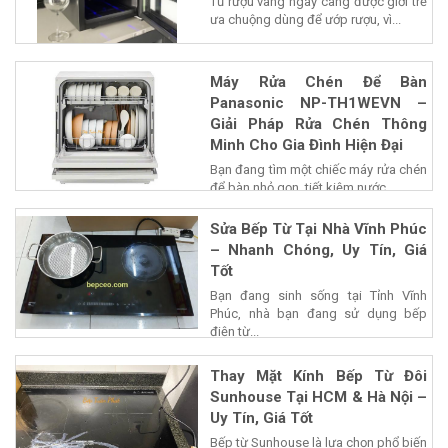
Tủ rượu vang ngày càng được giới trẻ
ưa chuộng dùng để ướp rượu, vì...
Máy Rửa Chén Để Bàn
Panasonic NP-TH1WEVN –
Giải Pháp Rửa Chén Thông
Minh Cho Gia Đình Hiện Đại
Bạn đang tìm một chiếc máy rửa chén
để bàn nhỏ gọn, tiết kiệm nước...
Sửa Bếp Từ Tại Nhà Vĩnh Phúc
– Nhanh Chóng, Uy Tín, Giá
Tốt
Bạn đang sinh sống tại Tỉnh Vĩnh
Phúc, nhà bạn đang sử dụng bếp
điện từ...
Thay Mặt Kính Bếp Từ Đôi
Sunhouse Tại HCM & Hà Nội –
Uy Tín, Giá Tốt
Bếp từ Sunhouse là lựa chọn phổ biến