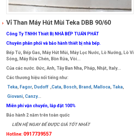
Vỉ Than Máy Hút Mùi Teka DBB 90/60
Công Ty TNHH Thiết Bị NHÀ BẾP TUẤN PHÁT
Chuyên phân phối và bảo hành thiết bị nhà bếp.
Bếp Từ, Bếp Gas, Máy Hút Mùi, Máy Lọc Nước, Lò Nướng, Lò Vi
Sóng, Máy Rửa Chén, Bồn Rửa, Vòi...
Của các nước. Đức, Anh, Tây Ban Nha, Pháp, Nhật, Italy...
Các thương hiệu nổi tiếng như:
Teka
,
Fagor
,
Dudoff
,
Cata
,
Bosch
,
Brand
,
Malloca
,
Taka
,
Giovani
,
Canzy
..
.
Miễn phí vận chuyển, lắp đặt 100%
Bảo hành 2 năm trên toàn quốc
LIÊN HỆ NGAY ĐỂ ĐƯỢC GIÁ TỐT NHẤT
0917739557
Hotline: