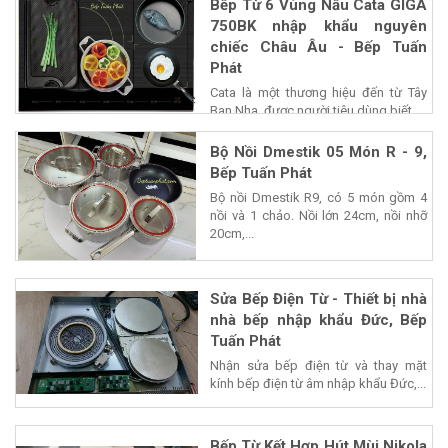
Bếp Từ 6 Vùng Nấu Cata GIGA
750BK nhập khẩu nguyên
chiếc Châu Âu - Bếp Tuấn
Phát
Cata là một thương hiệu đến từ Tây
Ban Nha, được người tiêu dùng biết...
Bộ Nồi Dmestik 05 Món R - 9,
Bếp Tuấn Phát
Bộ nồi Dmestik R9, có 5 món gồm 4
nồi và 1 chảo. Nồi lớn 24cm, nồi nhỡ
20cm,...
Sửa Bếp Điện Từ - Thiết bị nhà
nhà bếp nhập khẩu Đức, Bếp
Tuấn Phát
Nhận sửa bếp điện từ và thay mặt
kính bếp điện từ âm nhập khẩu Đức,...
Bếp Từ Kết Hợp Hút Mùi Nikola