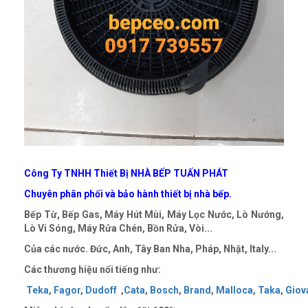
Công Ty TNHH Thiết Bị NHÀ BẾP TUẤ
N PHÁT
Chuyên phân phối và bảo hành thiết bị nhà bếp.
Bếp Từ, Bếp Gas, Máy Hút Mùi, Máy Lọc Nước, Lò Nướng,
Lò Vi Sóng, Máy Rửa Chén, Bồn Rửa, Vòi...
Của các nước. Đức, Anh, Tây Ban Nha, Pháp, Nhật, Italy...
Các thương hiệu nổi tiếng như:
Teka
,
Fagor
,
Dudoff
,
Cata
,
Bosch
,
Brand
,
Malloca
,
Taka
,
Giov