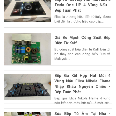
Tesla One HP 4 Vùng Nấu -
Bếp Tuấn Phát
Elica là thương hiệu đến từ Italy, được
biết đến là thương hiệu cao cấp...
Giá Bo Mạch Công Suất Bếp
Điện Từ Kaff
Bo công suất bếp điện từ Kaff bên từ,
bo thay cho các dòng bếp Đức và
Malaysia...
Bếp Ga Kết Hợp Hút Mùi 4
Vùng Nấu Elica Nikola Flame
Nhập Khẩu Nguyên Chiếc -
Bếp Tuấn Phát
Bếp gas Elica Nikola Flame 4 vùng
nấu kết hợp máy hút mùi là một siêu
phẩm của...
Sửa Bếp Từ Âm Tại Nhà -