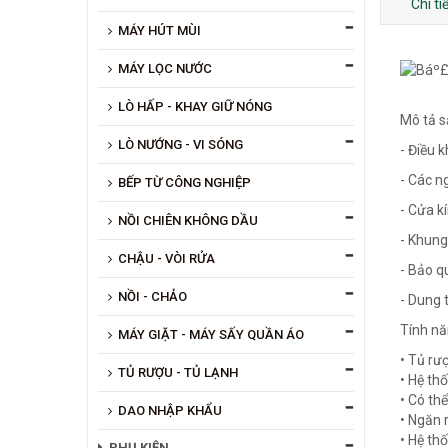
Chi t
MÁY HÚT MÙI
MÁY LỌC NƯỚC
LÒ HẤP - KHAY GIỮ NÓNG
Mô tả 
LÒ NƯỚNG - VI SÓNG
- Điều 
- Các n
BẾP TỪ CÔNG NGHIỆP
- Cửa k
NỒI CHIÊN KHÔNG DẦU
- Khung
CHẬU - VÒI RỬA
- Bảo q
NỒI - CHẢO
- Dung t
Tính nă
MÁY GIẶT - MÁY SẤY QUẦN ÁO
• Tủ rư
TỦ RƯỢU - TỦ LẠNH
• Hệ th
• Có th
DAO NHẬP KHẨU
• Ngăn 
• Hệ th
PHỤ KIỆN