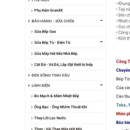
• Khung 
• Tay 
Phụ Kiện GrandX
• Đèn c
• Nhiệt 
BẢO HÀNH - SỬA CHỮA
• Sức c
Sửa Bếp Gas
• Công 
• Kích
Sửa Bếp Từ - Điện Từ
Sửa Máy Hút Mùi Nhà Bếp
Công T
Cắt Đá - Vá Đá, Lắp đặt thiết bị bếp
Chuyên 
ĐÈN XÔNG TINH DẦU
Bếp Từ,
LINH KIỆN
Của các
Bo Mạch & Mâm Nhiệt Bếp
Các thư
Teka ,
M
Ống Bạc - Ống Nhôm Thoát Khí
Miễn ph
Thay Lõi Lọc Nước
Bảo hà
Than - Vải Than Máy Hút Mùi