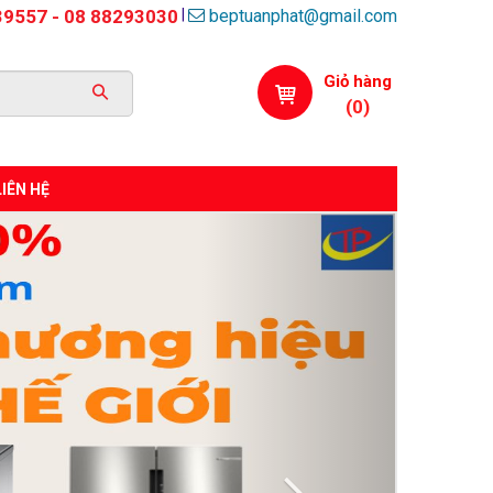
beptuanphat@gmail.com
|
39557 - 08 88293030
Giỏ hàng
(
0
)
LIÊN HỆ
Next