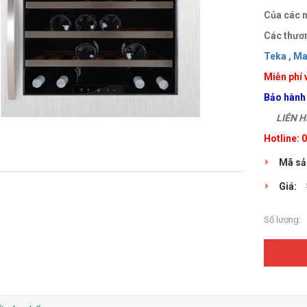
Của các n
Các thươn
Teka ,
Mal
Miễn phí 
Bảo hành
LIÊN HỆ
Hotline:
Mã sả
Giá:
Số lượng: