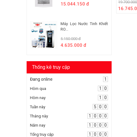
19.700.000
15.044.150 đ
16.745.0
Máy Lọc Nước Tinh Khiết
RO...
5.150.000 đ
4.635.000 đ
Thống kê truy cập
Đang online
1
1
0
Hôm qua
1
0
Hôm nay
5
0
0
Tuần này
1
0
0
0
Tháng này
1
0
0
0
Năm nay
1
0
0
0
Tổng truy cập