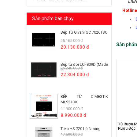
LIÊN 
Hotlin
Sản phẩm bán chạy
Bếp Từ Givani GC 7026TSC
25.165.000 đ
Sản phẩ
20.130.000 đ
Bếp từ đôi LCI-809D (Made
26.240.000 đ
In...
22.304.000 đ
BẾP TỪ D'MESTIK
ML921DKI
11.900.000 đ
8.990.000 đ
Tủ Rượu M
Rượu Độc 
Teka HS 720 Lò Nướng
17.699.000 đ