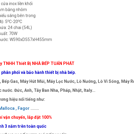
cửa inox liền khối
nắm bằng nhôm
hiếu sáng bên trong
o
o
độ: 5
C-20
C
hứa: 24 chai (54L)
suất: 70W
 thước: W590xD557xH455mm
y TNHH Thiết Bị NHÀ BẾP TUẤN PHÁT
phân phối và bảo hành thiết bị nhà bếp.
 Bếp Gas, Máy Hút Mùi, Máy Lọc Nước, Lò Nướng, Lò Vi Sóng, Máy Rử
 nước. Đức, Anh, Tây Ban Nha, Pháp, Nhật, Italy...
ơng hiệu nổi tiếng như:
alloca ,
Fagor
.......
í vận chuyển, lắp đặt 100%
nh 3 năm trên toàn quốc