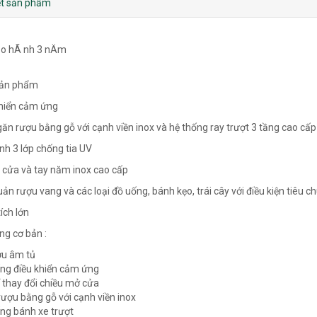
iết sản phẩm
sản phẩm
khiển cảm ứng
găn rượu bằng gỗ với cạnh viền inox và hệ thống ray trượt 3 tầng cao cấp
ính 3 lớp chống tia UV
 cửa và tay năm inox cao cấp
uản rượu vang và các loại đồ uống, bánh kẹo, trái cây với điều kiện tiêu c
ích lớn
ng cơ bản :
ợu âm tủ
ống điều khiển cảm ứng
ể thay đổi chiều mở cửa
rượu bằng gỗ với cạnh viền inox
ống bánh xe trượt