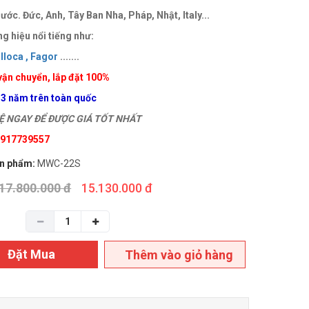
ước. Đức, Anh, Tây Ban Nha, Pháp, Nhật, Italy...
g hiệu nổi tiếng như:
loca ,
Fagor
.......
vận chuyển, lắp đặt 100%
 3 năm trên toàn quốc
 NGAY ĐỂ ĐƯỢC GIÁ TỐT NHẤT
 0917739557
n phẩm:
MWC-22S
17.800.000 đ
15.130.000 đ
Đặt Mua
Thêm vào giỏ hàng