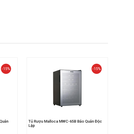
-15%
-15%
 Quản
Tủ Rượu Malloca MWC-65B Bảo Quản Độc
Tủ Rượu
Lập
Lập