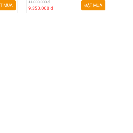
11.000.000 đ
7.200.00
T MUA
ĐẶT MUA
9.350.000 đ
6.120.