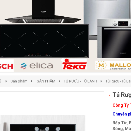
ủ
Sản phẩm
SẢN PHẨM
TỦ RƯỢU - TỦ LẠNH
Tủ Rượu -Tủ Lạ
Tủ Rư
Công Ty 
Chuyên ph
Bếp Từ, 
Sóng, Máy