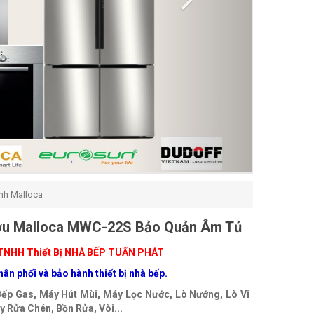
nh Malloca
ợu Malloca MWC-22S Bảo Quản Âm Tủ
TNHH Thiết Bị NHÀ BẾP TUẤN PHÁT
ân phối và bảo hành thiết bị nhà bếp.
Bếp Gas, Máy Hút Mùi, Máy Lọc Nước, Lò Nướng, Lò Vi
 Rửa Chén, Bồn Rửa, Vòi...