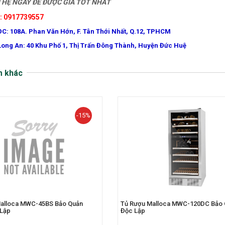
HỆ NGAY ĐỂ ĐƯỢC GIÁ TỐT NHẤT
e: 0917739557
ĐC: 108A. Phan Văn Hớn, F. Tân Thới Nhất, Q.12, TPHCM
Long An: 40 Khu Phố 1, Thị Trấn Đông Thành, Huyện Đức Huệ
m khác
-15%
alloca MWC-45BS Bảo Quản
Tủ Rượu Malloca MWC-120DC Bảo
Lập
Độc Lập