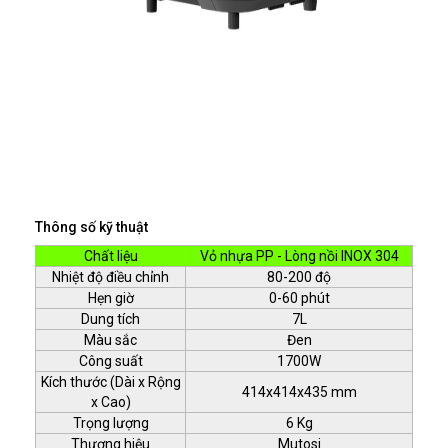
Thông số kỹ thuật
Chất liệu
Vỏ nhựa PP - Lòng nồi INOX 304
Nhiệt độ điều chỉnh
80-200 độ
Hẹn giờ
0-60 phút
Dung tích
7L
Màu sắc
Đen
Công suất
1700W
Kích thước (Dài x Rộng
414x414x435 mm
x Cao)
Trọng lượng
6 Kg
Thương hiệu
Mutosi