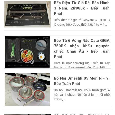
Bếp Điện Từ Giá Rẻ, Bảo Hành
3 Năm. 2tr980k - Bếp Tuấn
Phát
Bếp điện từ giá rẻ Giovani G-1801HC
là dòng bếp được thiết kết 1 từ + 1...
Bếp Từ 6 Vùng Nấu Cata GIGA
750BK nhập khẩu nguyên
chiếc Châu Âu - Bếp Tuấn
Phát
Cata là một thương hiệu đến từ Tây
Ban Nha, được người tiêu dùng biết...
Bộ Nồi Dmestik 05 Món R - 9,
Bếp Tuấn Phát
Bộ nồi Dmestik R9, có 5 món gồm 4
nồi và 1 chảo. Nồi lớn 24cm, nồi nhỡ
20cm,...