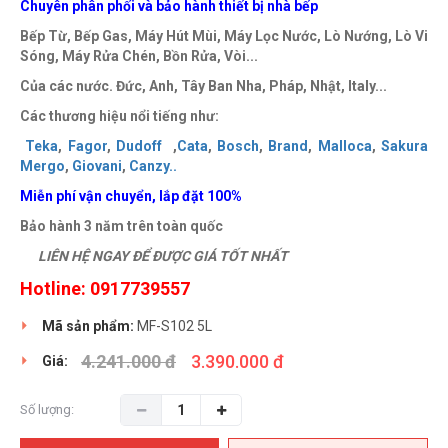
Chuyên phân phối và bảo hành thiết bị nhà bếp
Bếp Từ, Bếp Gas, Máy Hút Mùi, Máy Lọc Nước, Lò Nướng, Lò Vi
Sóng, Máy Rửa Chén, Bồn Rửa, Vòi...
Của các nước. Đức, Anh, Tây Ban Nha, Pháp, Nhật, Italy...
Các thương hiệu nổi tiếng như:
Teka
,
Fagor
,
Dudoff
,
Cata
,
Bosch
,
Brand
,
Malloca
,
Sakura
Mergo
,
Giovani
,
Canzy
..
Miễn phí vận chuyển, lắp đặt 100%
Bảo hành 3 năm trên toàn quốc
LIÊN HỆ NGAY ĐỂ ĐƯỢC GIÁ TỐT NHẤT
Hotline:
0917739557
Mã sản phẩm:
MF-S102 5L
4.241.000 đ
3.390.000 đ
Giá:
Số lượng: