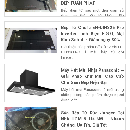
BẾP TUẤN PHÁT
Bếp điện từ sau một thời gian sử
dụng có thể gặp lỗi không lên
nguồn,...
Bếp Từ Chefs EH-DIH326 Pro
Inverter Linh Kiện E.G.O, Mặt
Kính Schott - Giảm ngay 30%
Giới thiệu sản phẩm Bếp từ Chefs EH-
DIH326PRO là mẫu bếp từ đôi
Inveter...
Máy Hút Mùi Nhật Panasonic –
Giải Pháp Khử Mùi Cao Cấp
Cho Gian Bếp Hiện Đại
Máy hút mùi Panasonic là một trong
những dòng sản phẩm được người
dùng Việt...
Sửa Bếp Từ Đức Junger Tại
Nhà HCM & Hà Nội – Nhanh
Chóng, Uy Tín, Giá Tốt