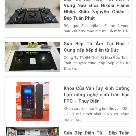
Vùng Nấu Elica Nikola Flame
Nhập Khẩu Nguyên Chiếc -
Bếp Tuấn Phát
Bếp gas Elica Nikola Flame 4 vùng
nấu kết hợp máy hút mùi là một siêu
phẩm của...
Sửa Bếp Từ Âm Tại Nhà -
Cung cấp bếp điện từ Đức
Công Ty TNHH Thiết Bị Nhà Bếp Tuấn
Phát chuyên cung cấp bếp điện từ
Đức và...
Khóa Cửa Vân Tay Kính Cường
Lực công nghệ sinh trắc học
FPC – Thụy Điển
Khóa cửa kính cường lực Giovani GSL
- G1B mẫu mới nhất 2025 với công
nghệ mở...
Sửa Bếp Điện Từ - Bếp Tuấn