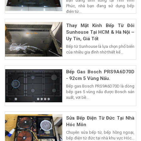
Bạn đang sinh sống tại Tỉnh Vĩnh
Phúc, nhà bạn đang sử dụng bếp
điện từ...
Thay Mặt Kính Bếp Từ Đôi
Sunhouse Tại HCM & Hà Nội –
Uy Tín, Giá Tốt
Bếp từ Sunhouse là lựa chọn phổ biến
của nhiều gia đình nhờ thiết kế...
Bếp Gas Bosch PRS9A6D70D
- 92cm 5 Vùng Nấu.
Bếp gas Bosch PRS9A6D70D là dòng
bếp gas 5 vùng nấu được Bosch sản
xuất, vơi bề...
Sửa Bếp Điện Từ Đức Tại Nhà
Hóc Môn
Chuyên sửa bếp từ, bếp hồng ngoại,
bếp điện từ đức tại nhà khu vực Hóc...