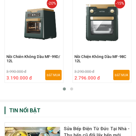
-20%
-15%
Nồi Chiên Không Dầu MF-99D/
Nồi Chiện Không Dầu MF-98C
12L
12L
3.990.000 đ
3.290.000 đ
ĐẶT MUA
ĐẶT MUA
3.190.000 đ
2.796.000 đ
TIN NỔI BẬT
Sửa Bếp Điện Từ Đức Tại Nhà -
Thu bếp cũ đổi lấy bếp mới