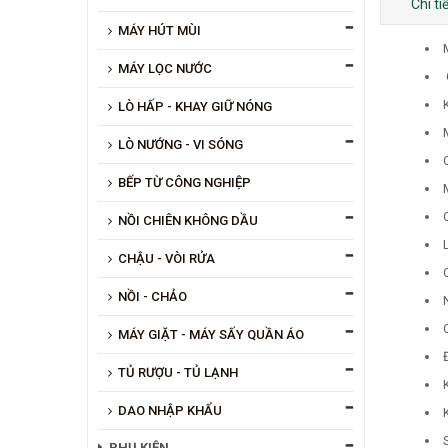
Chi t
MÁY HÚT MÙI
MÁY LỌC NƯỚC
LÒ HẤP - KHAY GIỮ NÓNG
LÒ NƯỚNG - VI SÓNG
BẾP TỪ CÔNG NGHIỆP
NỒI CHIÊN KHÔNG DẦU
CHẬU - VÒI RỬA
NỒI - CHẢO
MÁY GIẶT - MÁY SẤY QUẦN ÁO
TỦ RƯỢU - TỦ LẠNH
DAO NHẬP KHẨU
PHỤ KIỆN