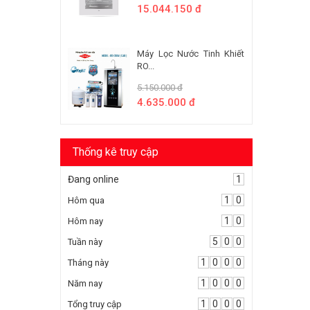
15.044.150 đ
Máy Lọc Nước Tinh Khiết
RO...
5.150.000 đ
4.635.000 đ
Thống kê truy cập
Đang online
1
1
0
Hôm qua
1
0
Hôm nay
5
0
0
Tuần này
1
0
0
0
Tháng này
1
0
0
0
Năm nay
1
0
0
0
Tổng truy cập