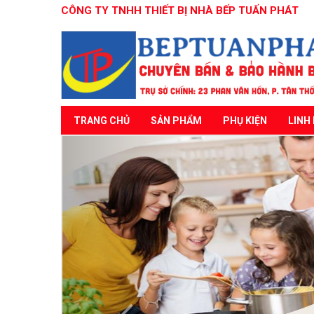
CÔNG TY TNHH THIẾT BỊ NHÀ BẾP TUẤN PHÁT
TRANG CHỦ
SẢN PHẨM
PHỤ KIỆN
LINH 
Previous