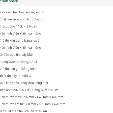
iết sản phẩm
Máy sấy chén loại âm kệ, âm tủ
Chất liệu: Inox + Kính cường lực
Khối Lượng 110L – 2 Ngăn
Màn hình điều khiển cảm ứng
Chế độ khử trùng bằng ion âm
Màn hình điều khiển cảm ứng
Có đèn cực tím sấy khô
Lượng Ozone: 40mg/h/m3
Chế độ hẹn giờ thông minh
Nhiệt độ sấy: 118 độ C
Có 2 khay kéo, khay đũa riêng biệt
Điện áp: 220v – 50Hz / Công Suất :350 W
Kích thước máy: 595 mm x 640 mm x 430 mm
Kích thước âm tủ: 560 mm x 575 mm x 470 mm
Sản xuất theo tiêu chuẩn Châu Âu