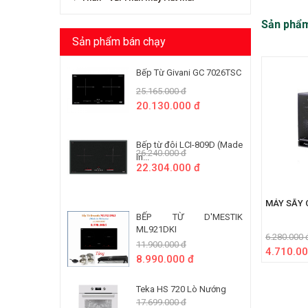
Sản phẩ
Sản phẩm bán chạy
Bếp Từ Givani GC 7026TSC
25.165.000 đ
20.130.000 đ
Bếp từ đôi LCI-809D (Made
26.240.000 đ
In...
22.304.000 đ
MÁY SẤY 
BẾP TỪ D'MESTIK
ML921DKI
6.280.000 
11.900.000 đ
4.710.00
8.990.000 đ
Teka HS 720 Lò Nướng
17.699.000 đ