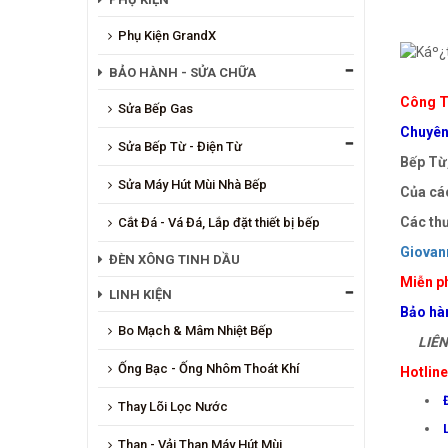
Phụ Kiện GrandX
BẢO HÀNH - SỬA CHỮA
Công T
Sửa Bếp Gas
Chuyên 
Sửa Bếp Từ - Điện Từ
Bếp Từ,
Sửa Máy Hút Mùi Nhà Bếp
Của các
Các thư
Cắt Đá - Vá Đá, Lắp đặt thiết bị bếp
Giovann
ĐÈN XÔNG TINH DẦU
Miễn ph
LINH KIỆN
Bảo hà
Bo Mạch & Mâm Nhiệt Bếp
LIÊN 
Ống Bạc - Ống Nhôm Thoát Khí
Hotlin
Thay Lõi Lọc Nước
Than - Vải Than Máy Hút Mùi