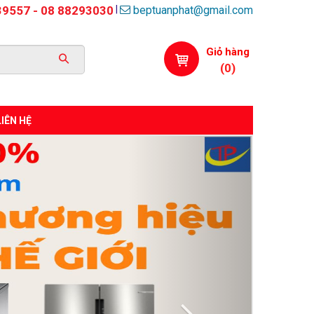
beptuanphat@gmail.com
|
39557 - 08 88293030
Giỏ hàng
(
0
)
LIÊN HỆ
Next