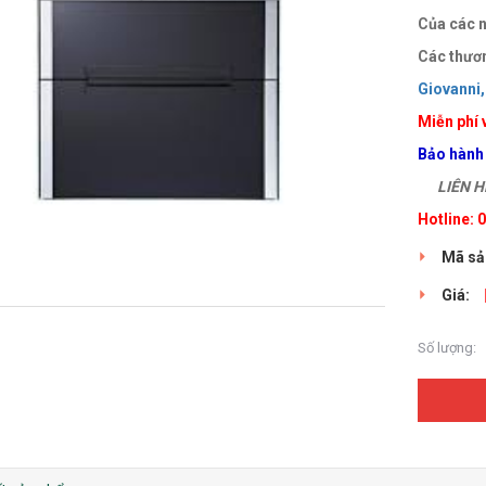
Của các n
Các thươn
Giovanni,
Miễn phí 
Bảo hành
LIÊN HỆ
Hotline:
Mã sả
Giá:
Số lượng: