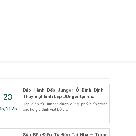
Bảo Hành Bếp Junger Ở Bình Định -
23
Thay mặt kính bếp JUnger tại nhà
Bếp điện từ Junger được dùng phổ biến trong
06/2026
các hộ gia đình việt bở vị...
Sửa Bếp Điện Từ Đức Tại Nhà – Trung