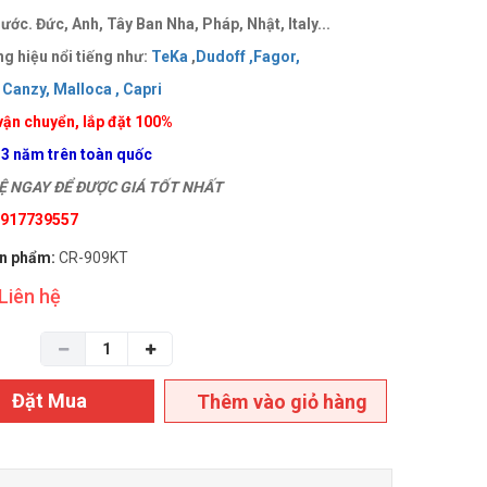
ước. Đức, Anh, Tây Ban Nha, Pháp, Nhật, Italy...
g hiệu nổi tiếng như:
TeKa
,
Dudoff ,
Fagor,
Canzy,
Malloca ,
Capri
vận chuyển, lắp đặt 100%
 3 năm trên toàn quốc
 NGAY ĐỂ ĐƯỢC GIÁ TỐT NHẤT
 0917739557
n phẩm:
CR-909KT
Liên hệ
Đặt Mua
Thêm vào giỏ hàng