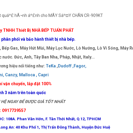
y TNHH Thiết Bị NHÀ BẾP TUẤN PHÁT
phân phối và bảo hành thiết bị nhà bếp.
 Bếp Gas, Máy Hút Mùi, Máy Lọc Nước, Lò Nướng, Lò Vi Sóng, Máy Rử
 nước. Đức, Anh, Tây Ban Nha, Pháp, Nhật, Italy...
ơng hiệu nổi tiếng như:
TeKa
,
Dudoff ,
Fagor,
i,
Canzy,
Malloca ,
Capri
í vận chuyển, lắp đặt 100%
nh 3 năm trên toàn quốc
HỆ NGAY ĐỂ ĐƯỢC GIÁ TỐT NHẤT
e: 0917739557
ĐC: 108A. Phan Văn Hớn, F. Tân Thới Nhất, Q.12, TPHCM
Long An: 40 Khu Phố 1, Thị Trấn Đông Thành, Huyện Đức Huệ