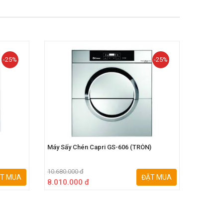
-25%
-25%
Máy Sấy Chén Capri GS-606 (TRÒN)
Máy Sấy
10.680.000 đ
9.500.00
T MUA
ĐẶT MUA
8.010.000 đ
8.075.