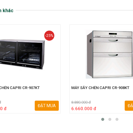
m khác
-25%
CHÉN CAPRI CR-907KT
MÁY SẤY CHÉN CAPRI CR-908KT
đ
8.880.000 đ
ĐẶT MUA
ĐẶ
0 đ
6.660.000 đ