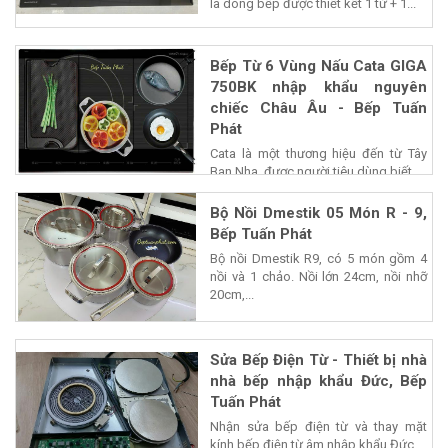
là dòng bếp được thiết kết 1 từ + 1...
Bếp Từ 6 Vùng Nấu Cata GIGA
750BK nhập khẩu nguyên
chiếc Châu Âu - Bếp Tuấn
Phát
Cata là một thương hiệu đến từ Tây
Ban Nha, được người tiêu dùng biết...
Bộ Nồi Dmestik 05 Món R - 9,
Bếp Tuấn Phát
Bộ nồi Dmestik R9, có 5 món gồm 4
nồi và 1 chảo. Nồi lớn 24cm, nồi nhỡ
20cm,...
Sửa Bếp Điện Từ - Thiết bị nhà
nhà bếp nhập khẩu Đức, Bếp
Tuấn Phát
Nhận sửa bếp điện từ và thay mặt
kính bếp điện từ âm nhập khẩu Đức,...