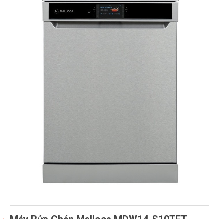
Máy Rửa Chén Malloca MDW14-S10TFT