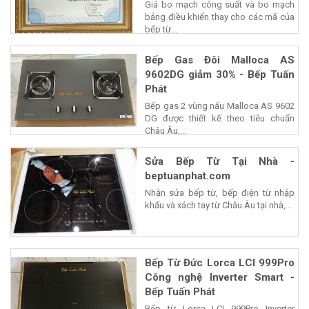
Giá bo mạch công suất và bo mạch
bảng điều khiển thay cho các mã của
bếp từ...
Bếp Gas Đôi Malloca AS
9602DG giảm 30% - Bếp Tuấn
Phát
Bếp gas 2 vùng nấu Malloca AS 9602
DG được thiết kế theo tiêu chuẩn
Châu Âu,...
Sửa Bếp Từ Tại Nhà -
beptuanphat.com
Nhận sửa bếp từ, bếp điện từ nhập
khẩu và xách tay từ Châu Âu tại nhà,...
Bếp Từ Đức Lorca LCI 999Pro
Công nghệ Inverter Smart -
Bếp Tuấn Phát
Bếp từ Lorca LCI 999Pro Inverter