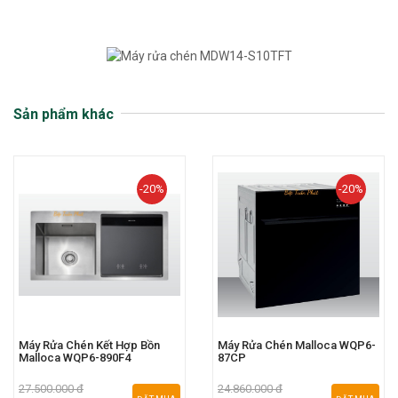
Sản phẩm khác
-20%
-20%
Máy Rửa Chén Kết Hợp Bồn
Máy Rửa Chén Malloca WQP6-
Malloca WQP6-890F4
87CP
27.500.000 đ
24.860.000 đ