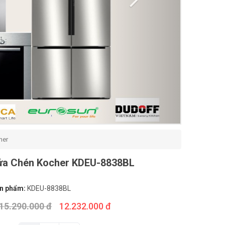
her
ửa Chén Kocher KDEU-8838BL
n phẩm:
KDEU-8838BL
15.290.000 đ
12.232.000 đ