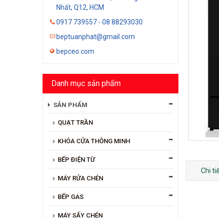
Nhất, Q12, HCM
0917 739557 - 08 88293030
beptuanphat@gmail.com
bepceo.com
Danh mục sản phẩm
SẢN PHẨM
QUẠT TRẦN
KHÓA CỬA THÔNG MINH
BẾP ĐIỆN TỪ
Chi t
MÁY RỬA CHÉN
BẾP GAS
MÁY SẤY CHÉN