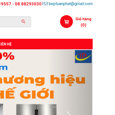
beptuanphat@gmail.com
|
39557 - 08 88293030
Giỏ hàng
(
0
)
LIÊN HỆ
Next