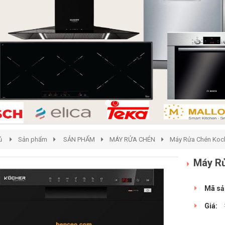
ủ
Sản phẩm
SẢN PHẨM
MÁY RỬA CHÉN
Máy Rửa Chén Koc
Máy R
Mã sả
Giá: