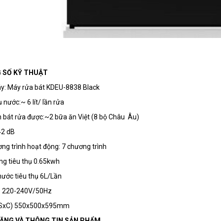
 SỐ KỸ THUẬT
y: Máy rửa bát KDEU-8838 Black
 nước:~ 6 lít/ lần rửa
 bát rửa được:~2 bữa ăn Việt (8 bộ Châu Âu)
42 dB
ng trình hoạt động: 7 chương trình
ng tiêu thụ 0.65kwh
ước tiêu thụ 6L/Lần
p: 220-240V/50Hz
xSxC) 550x500x595mm
NĂNG VÀ THÔNG TIN SẢN PHẨM