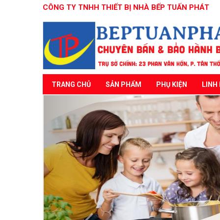
CÔNG TY TNHH THIẾT BỊ NHÀ BẾP TUẤN PHÁT
TRANG CHỦ
SẢN PHẨM
PHỤ KIỆN
LINH 
Previous