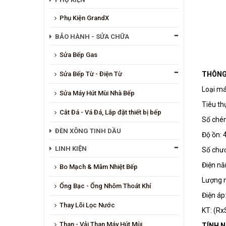
Phụ Kiện GrandX
BẢO HÀNH - SỬA CHỮA
Sửa Bếp Gas
THÔNG
Sửa Bếp Từ - Điện Từ
Loại má
Sửa Máy Hút Mùi Nhà Bếp
Tiêu thụ
Cắt Đá - Vá Đá, Lắp đặt thiết bị bếp
Số chén
ĐÈN XÔNG TINH DẦU
Độ ồn: 
LINH KIỆN
Số chươ
Điện nă
Bo Mạch & Mâm Nhiệt Bếp
Lượng n
Ống Bạc - Ống Nhôm Thoát Khí
Điện á
Thay Lõi Lọc Nước
KT: (R
Than - Vải Than Máy Hút Mùi
TÍNH 