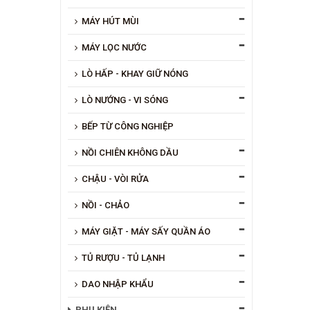
MÁY HÚT MÙI
MÁY LỌC NƯỚC
LÒ HẤP - KHAY GIỮ NÓNG
LÒ NƯỚNG - VI SÓNG
BẾP TỪ CÔNG NGHIỆP
NỒI CHIÊN KHÔNG DẦU
CHẬU - VÒI RỬA
NỒI - CHẢO
MÁY GIẶT - MÁY SẤY QUẦN ÁO
TỦ RƯỢU - TỦ LẠNH
DAO NHẬP KHẨU
PHỤ KIỆN