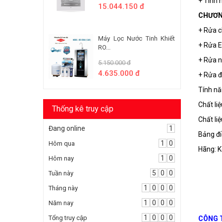
+ Tính 
15.044.150 đ
CHƯƠN
+ Rửa 
Máy Lọc Nước Tinh Khiết
+ Rửa E
RO...
+ Rửa n
5.150.000 đ
4.635.000 đ
+ Rửa đ
Tính nă
Chất li
Thống kê truy cập
Chất li
Đang online
1
Bảng đi
1
0
Hôm qua
Hãng: K
1
0
Hôm nay
5
0
0
Tuần này
1
0
0
0
Tháng này
1
0
0
0
Năm nay
1
0
0
0
Tổng truy cập
CÔNG T