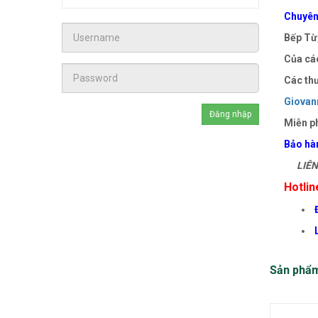
Chuyên 
Bếp Từ,
Của các
Các thư
Giovann
Miễn ph
Bảo hà
LIÊN 
Hotlin
Sản phẩ