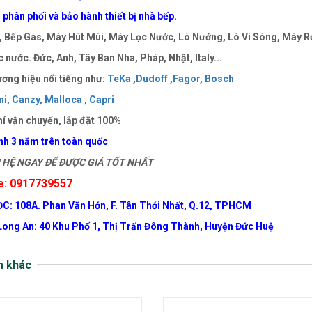
phân phối và bảo hành thiết bị nhà bếp.
 Bếp Gas, Máy Hút Mùi, Máy Lọc Nước, Lò Nướng, Lò Vi Sóng, Máy Rử
 nước. Đức, Anh, Tây Ban Nha, Pháp, Nhật, Italy...
ơng hiệu nổi tiếng như:
TeKa
,
Dudoff ,
Fagor,
Bosch
i,
Canzy,
Malloca ,
Capri
í vận chuyển, lắp đặt 100%
nh 3 năm trên toàn quốc
HỆ NGAY ĐỂ ĐƯỢC GIÁ TỐT NHẤT
e: 0917739557
ĐC: 108A. Phan Văn Hớn, F. Tân Thới Nhất, Q.12, TPHCM
Long An: 40 Khu Phố 1, Thị Trấn Đông Thành, Huyện Đức Huệ
m khác