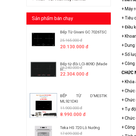
+ Máy r
+ Tiêu 
Sản phẩm bán chạy
+ Điều 
Bếp Từ Givani GC 7026TSC
+ Khoan
25.165.000 đ
+ Dung 
20.130.000 đ
+ Số lư
+ Công 
Bếp từ đôi LCI-809D (Made
26.240.000 đ
In...
CHỨC 
22.304.000 đ
+ Khóa 
+ Chức
BẾP TỪ D'MESTIK
+ Chức 
ML921DKI
11.900.000 đ
+ Tự độ
8.990.000 đ
+ Chức 
+ Công
Teka HS 720 Lò Nướng
17.699.000 đ