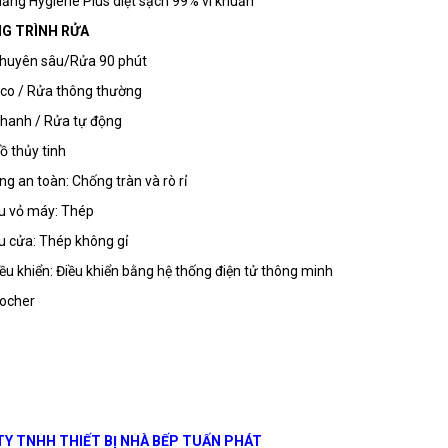
năng Hygiene Plus diệt sạch 99% vi khuẩn
G TRÌNH RỬA
chuyên sâu/Rửa 90 phút
co / Rửa thông thường
hanh / Rửa tự động
ồ thủy tinh
ng an toàn: Chống tràn và rò rỉ
ệu vỏ máy: Thép
ệu cửa: Thép không gỉ
ều khiển: Điều khiển bằng hệ thống điện tử thông minh
ocher
Y TNHH THIẾT BỊ NHÀ BẾP TUẤN PHÁT