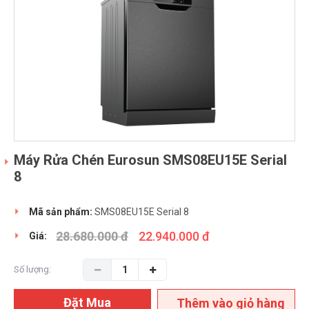
Máy Rửa Chén Eurosun SMS08EU15E Serial
8
Mã sản phẩm:
SMS08EU15E Serial 8
28.680.000 đ
22.940.000 đ
Giá:
Số lượng:
Đặt Mua
Thêm vào giỏ hàng