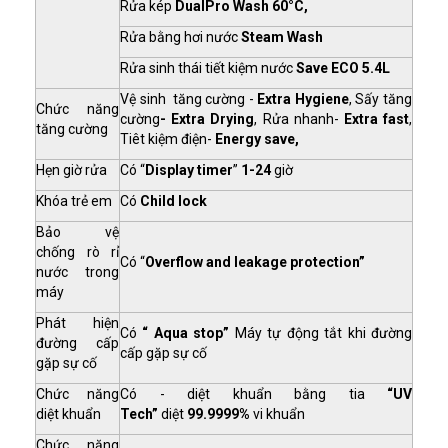
Rửa kép
DualPro Wash 60°C,
Rửa bằng hơi nước
Steam Wash
Rửa sinh thái tiết kiệm nước
Save ECO 5.4L
Vệ sinh tăng cường -
Extra Hygiene
, Sấy tăng
Chức năng
cường
- Extra Drying
, Rửa nhanh-
Extra fast
,
tăng cường
Tiêt kiệm điện-
Energy save,
Hẹn giờ rửa
Có “
Display timer
”
1-24
giờ
Khóa trẻ em
Có
Child lock
Bảo vệ
chống rò rỉ
Có “
Overflow and leakage protection”
nước trong
máy
Phát hiện
Có
“ Aqua stop”
Máy tự động tắt khi đường
đường cấp
cấp gặp sự cố
gặp sự cố
Chức năng
Có - diệt khuẩn bằng tia
“UV
diệt khuẩn
Tech”
diệt
99.9999%
vi khuẩn
Chức năng