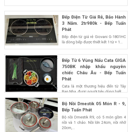
Bếp Điện Từ Giá Rẻ, Bảo Hành
3 Năm. 2tr980k - Bếp Tuấn
Phát
Bếp điện từ giá rẻ Giovani G-1801HC
là dòng bếp được thiết kết 1 từ + 1...
Bếp Từ 6 Vùng Nấu Cata GIGA
750BK nhập khẩu nguyên
chiếc Châu Âu - Bếp Tuấn
Phát
Cata là một thương hiệu đến từ Tây
Ban Nha, được người tiêu dùng biết...
Bộ Nồi Dmestik 05 Món R - 9,
Bếp Tuấn Phát
Bộ nồi Dmestik R9, có 5 món gồm 4
nồi và 1 chảo. Nồi lớn 24cm, nồi nhỡ
20cm,...