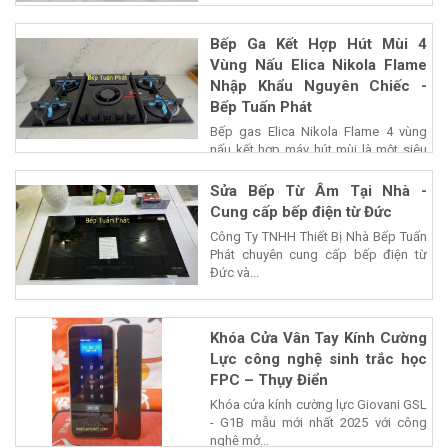
Bếp Ga Kết Hợp Hút Mùi 4
Vùng Nấu Elica Nikola Flame
Nhập Khẩu Nguyên Chiếc -
Bếp Tuấn Phát
Bếp gas Elica Nikola Flame 4 vùng
nấu kết hợp máy hút mùi là một siêu
phẩm của...
Sửa Bếp Từ Âm Tại Nhà -
Cung cấp bếp điện từ Đức
Công Ty TNHH Thiết Bị Nhà Bếp Tuấn
Phát chuyên cung cấp bếp điện từ
Đức và...
Khóa Cửa Vân Tay Kính Cường
Lực công nghệ sinh trắc học
FPC – Thụy Điển
Khóa cửa kính cường lực Giovani GSL
- G1B mẫu mới nhất 2025 với công
nghệ mở...