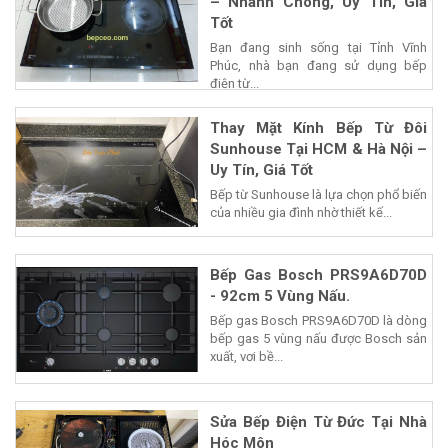
– Nhanh Chóng, Uy Tín, Giá
Tốt
Bạn đang sinh sống tại Tỉnh Vĩnh
Phúc, nhà bạn đang sử dụng bếp
điện từ...
Thay Mặt Kính Bếp Từ Đôi
Sunhouse Tại HCM & Hà Nội –
Uy Tín, Giá Tốt
Bếp từ Sunhouse là lựa chọn phổ biến
của nhiều gia đình nhờ thiết kế...
Bếp Gas Bosch PRS9A6D70D
- 92cm 5 Vùng Nấu.
Bếp gas Bosch PRS9A6D70D là dòng
bếp gas 5 vùng nấu được Bosch sản
xuất, vơi bề...
Sửa Bếp Điện Từ Đức Tại Nhà
Hóc Môn