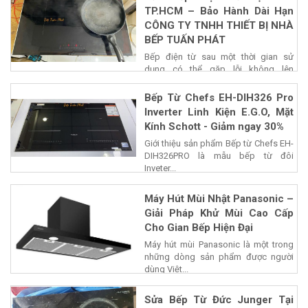
TP.HCM – Bảo Hành Dài Hạn
CÔNG TY TNHH THIẾT BỊ NHÀ
BẾP TUẤN PHÁT
Bếp điện từ sau một thời gian sử
dụng có thể gặp lỗi không lên
nguồn,...
Bếp Từ Chefs EH-DIH326 Pro
Inverter Linh Kiện E.G.O, Mặt
Kính Schott - Giảm ngay 30%
Giới thiệu sản phẩm Bếp từ Chefs EH-
DIH326PRO là mẫu bếp từ đôi
Inveter...
Máy Hút Mùi Nhật Panasonic –
Giải Pháp Khử Mùi Cao Cấp
Cho Gian Bếp Hiện Đại
Máy hút mùi Panasonic là một trong
những dòng sản phẩm được người
dùng Việt...
Sửa Bếp Từ Đức Junger Tại