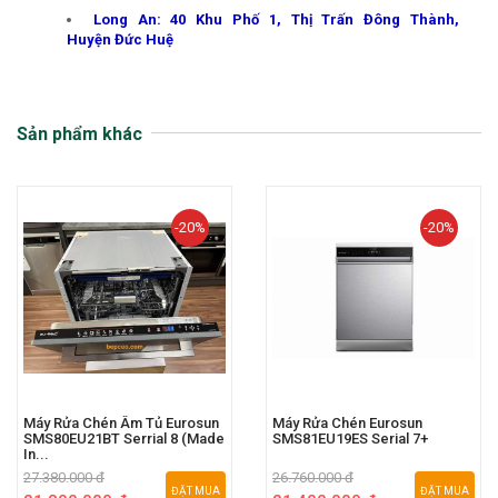
Long An: 40 Khu Phố 1, Thị Trấn Đông Thành,
Huyện Đức Huệ
Sản phẩm khác
-20%
-20%
Máy Rửa Chén Âm Tủ Eurosun
Máy Rửa Chén Eurosun
SMS80EU21BT Serrial 8 (Made
SMS81EU19ES Serial 7+
In...
27.380.000 đ
26.760.000 đ
ĐẶT MUA
ĐẶT MUA