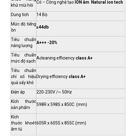
Có – Công nghệ tạo
ION âm Natural ion tech
khử mùi hôi
Dung tích
14 Bộ
Mức độ tiếng
≤44db
ồn
Tiêu chuẩn
A+++ -20%
năng lượng
Tiêu chuẩn
Acleaning efficiency
class A+
mức độ sạch
Tiêu chuẩn
chỉ số hiệu
Drying efficiency
class A+
quả sấy khô
Điện áp
220-230V /~ 50Hz
Kích thước
598R x 598S x 850C (mm)
sản phẩm
Kích
thước khoét
605R x 605S x 855C (mm)
âm tủ