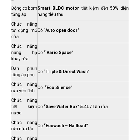
Động cơ bơm
Smart BLDC
motor
tiết kiệm đền 50% điện
tăng áp
năng tiêu thụ.
Chức năng
tự động mở
Có “
Auto open door”
cửa
Chức năng
nâng hạ
Có
“ Vario Space”
khay rửa
Dàn phun
Có “
Triple & Direct Wash
”
tăng áp phụ
Chức năng
Có
“Eco Silence”
rửa yên tĩnh
Chức năng
tiết kiệm
Có
“Save Water Box” 5.4L
/ Lần rửa
nước
Chức năng
Có
“Ecowash – Halfload”
rửa nửa tải
Chức năng