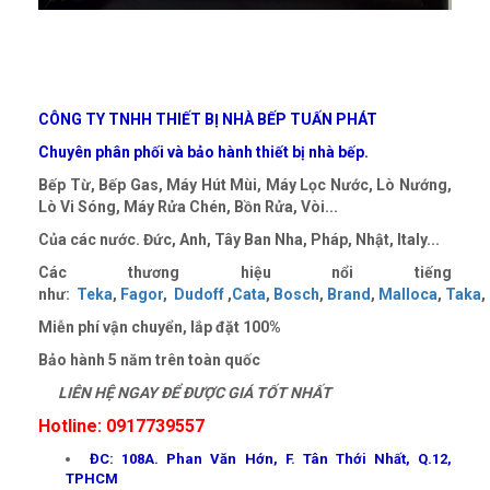
CÔNG TY TNHH THIẾT BỊ NHÀ BẾP TUẤN PHÁT
Chuyên phân phối và bảo hành thiết bị nhà bếp.
Bếp Từ, Bếp Gas, Máy Hút Mùi, Máy Lọc Nước, Lò Nướng,
Lò Vi Sóng, Máy Rửa Chén, Bồn Rửa, Vòi...
Của các nước. Đức, Anh, Tây Ban Nha, Pháp, Nhật, Italy...
Các thương hiệu nổi tiếng
như:
Teka
,
Fagor
,
Dudoff
,
Cata
,
Bosch
,
Brand
,
Malloca
,
Taka
,
Miễn phí vận chuyển, lắp đặt
100%
Bảo hành 5 năm trên toàn quốc
LIÊN HỆ NGAY ĐỂ ĐƯỢC GIÁ TỐT NHẤT
Hotline: 0917739557
ĐC: 108A. Phan Văn Hớn, F. Tân Thới Nhất, Q.12,
TPHCM