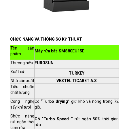
CHỨC NĂNG VÀ THÔNG SỐ KỸ THUẬT
Tên sản
Máy rửa bát SMS80EU15E
phẩm
Thương hiệu
EUROSUN
Xuất xứ
TURKEY
Nhà sản xuất
VESTEL TICARET A.S
Tiêu chuẩn
chất lượng
Công nghệ
Có
“Turbo drying”
giữ khô và nóng trong 72
sấy khí tươi
giờ.
Chức năng
Có “Turbo Speed+”
rút ngắn 50% thời gian
rút ngắn thời
rửa.
gian rửa