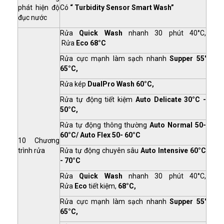
phát hiện độ
Có
“ Turbidity Sensor Smart Wash”
đục nước
Rửa
Quick Wash
nhanh 30 phút 40°C,
Rửa
Eco
68°C
Rửa cực mạnh làm sạch nhanh
Supper 55'
65°C,
Rửa kép
DualPro Wash 60°C,
Rửa tự động tiết kiệm
Auto Delicate 30°C -
50°C,
Rửa tự động thông thường
Auto Normal 50-
60°C/ Auto Flex 50- 60°C
10 Chương
trình rửa
Rửa tự động chuyên sâu
Auto Intensive 60°C
- 70°C
Rửa
Quick Wash
nhanh 30 phút 40°C,
Rửa
Eco
tiết kiệm,
68°C,
Rửa cực mạnh làm sạch nhanh
Supper 55'
65°C,