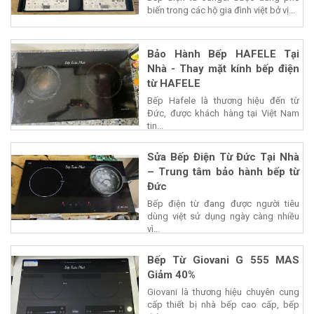
biến trong các hộ gia đình việt bở vị...
Bảo Hành Bếp HAFELE Tại
Nhà - Thay mặt kính bếp điện
từ HAFELE
Bếp Hafele là thương hiệu đến từ
Đức, được khách hàng tại Việt Nam
tin...
Sửa Bếp Điện Từ Đức Tại Nhà
– Trung tâm bảo hành bếp từ
Đức
Bếp điện từ đang được người tiêu
dùng việt sử dụng ngày càng nhiều
vì...
Bếp Từ Giovani G 555 MAS
Giảm 40%
Giovani là thương hiệu chuyên cung
cấp thiết bị nhà bếp cao cấp, bếp