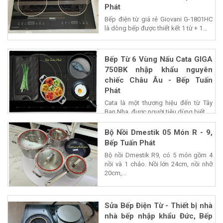
Phát
Bếp điện từ giá rẻ Giovani G-1801HC
là dòng bếp được thiết kết 1 từ + 1...
Bếp Từ 6 Vùng Nấu Cata GIGA
750BK nhập khẩu nguyên
chiếc Châu Âu - Bếp Tuấn
Phát
Cata là một thương hiệu đến từ Tây
Ban Nha, được người tiêu dùng biết...
Bộ Nồi Dmestik 05 Món R - 9,
Bếp Tuấn Phát
Bộ nồi Dmestik R9, có 5 món gồm 4
nồi và 1 chảo. Nồi lớn 24cm, nồi nhỡ
20cm,...
Sửa Bếp Điện Từ - Thiết bị nhà
nhà bếp nhập khẩu Đức, Bếp