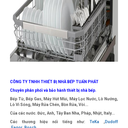
CÔNG TY TNHH THIẾT BỊ NHÀ BẾP TUẤN PHÁT
Chuyên phân phối và bảo hành thiết bị nhà bếp.
Bếp Từ, Bếp Gas, Máy Hút Mùi, Máy Lọc Nước, Lò Nướng,
Lò Vi Sóng, Máy Rửa Chén, Bồn Rửa, Vòi...
Của các nước. Đức, Anh, Tây Ban Nha, Pháp, Nhật, Italy...
Các thương hiệu nổi tiếng như:
TeKa
,
Dudoff
,
Fagor,
Bosch