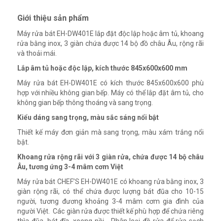
Giới thiệu sản phẩm
Máy rửa bát EH-DW401E lắp đặt độc lập hoặc âm tủ, khoang
rửa bằng inox, 3 giàn chứa được 14 bộ đồ châu Âu, rộng rãi
và thoải mái.
Lắp âm tủ hoặc độc lập, kích thước 845x600x600 mm
Máy rửa bát EH-DW401E có kích thước 845x600x600 phù
hợp với nhiều không gian bếp. Máy có thể lắp đặt âm tủ, cho
không gian bếp thông thoáng và sang trọng.
Kiểu dáng sang trọng, màu sắc sáng nổi bật
Thiết kế máy đơn giản mà sang trọng, màu xám trắng nổi
bật.
Khoang rửa rộng rãi với 3 giàn rửa, chứa được 14 bộ châu
Âu, tương ứng 3-4 mâm cơm Việt
Máy rửa bát CHEF’S EH-DW401E có khoang rửa bằng inox, 3
giàn rộng rãi, có thể chứa được lượng bát đũa cho 10-15
người, tương đương khoảng 3-4 mâm cơm gia đình của
người Việt. Các giàn rửa được thiết kế phù hợp để chứa riêng
thìa đũa, bát đĩa, xoong nồi… Phân loại đồ rửa để rửa sạch