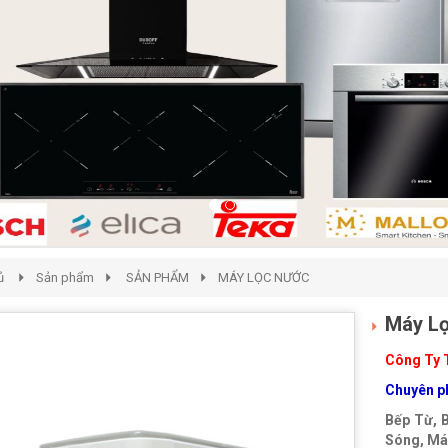
ủ
Sản phẩm
SẢN PHẨM
MÁY LỌC NƯỚC
Máy Lọ
Công Ty 
Chuyên ph
Bếp Từ, 
Sóng, Máy