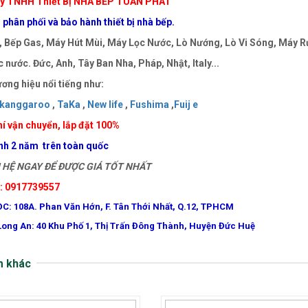
y TNHH Thiết Bị NHÀ BẾP TUẤN PHÁT
phân phối và bảo hành thiết bị nhà bếp.
 Bếp Gas, Máy Hút Mùi, Máy Lọc Nước, Lò Nướng, Lò Vi Sóng, Máy Rử
 nước. Đức, Anh, Tây Ban Nha, Pháp, Nhật, Italy...
ơng hiệu nổi tiếng như:
kanggaroo
,
TaKa
,
New life
,
Fushima
,
Fuij e
í vận chuyển, lắp đặt 100%
nh 2 năm trên toàn quốc
HỆ NGAY ĐỂ ĐƯỢC GIÁ TỐT NHẤT
e: 0917739557
ĐC: 108A. Phan Văn Hớn, F. Tân Thới Nhất, Q.12, TPHCM
Long An: 40 Khu Phố 1, Thị Trấn Đông Thành, Huyện Đức Huệ
m khác