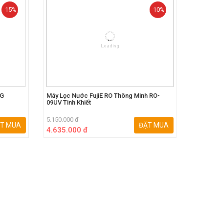
-15%
-10%
NG
Máy Lọc Nước FujiE RO Thông Minh RO-
Máy Lọc
09UV Tinh Khiết
5.150.000 đ
4.750.00
T MUA
ĐẶT MUA
4.635.000 đ
4.275.