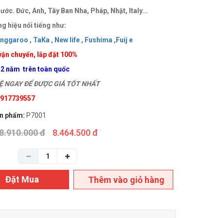
ước. Đức, Anh, Tây Ban Nha, Pháp, Nhật, Italy...
g hiệu nổi tiếng như:
anggaroo
,
TaKa
,
New life
,
Fushima
,
Fuij e
vận chuyển, lắp đặt 100%
 2 năm trên toàn quốc
 NGAY ĐỂ ĐƯỢC GIÁ TỐT NHẤT
 0917739557
n phẩm:
P7001
8.910.000 đ
8.464.500 đ
Đặt Mua
Thêm vào giỏ hàng