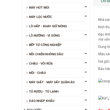
Chi t
MÁY HÚT MÙI
MÁY LỌC NƯỚC
Nhà sả
LÒ HẤP - KHAY GIỮ NÓNG
Kích th
Đặc tính
LÒ NƯỚNG - VI SÓNG
mà vẫn 
BẾP TỪ CÔNG NGHIỆP
Dung tí
Màu sắ
NỒI CHIÊN KHÔNG DẦU
Giá gốc
CHẬU - VÒI RỬA
Bảo hàn
NỒI - CHẢO
MÁY GIẶT - MÁY SẤY QUẦN ÁO
TỦ RƯỢU - TỦ LẠNH
DAO NHẬP KHẨU
PHỤ KIỆN