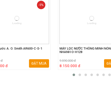
-5%
ước A. O. Smith AR600-C-S-1
MÁY LỌC NƯỚC THÔNG MINH NÓ
NHANH O-H128
 đ
9.590.000 đ
ĐẶT MUA
ĐẶ
00 đ
8.150.000 đ