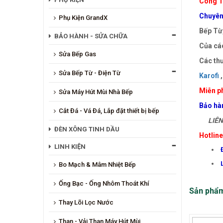
Công T
Chuyên 
Phụ Kiện GrandX
Bếp Từ,
BẢO HÀNH - SỬA CHỮA
Của các
Sửa Bếp Gas
Các thư
Sửa Bếp Từ - Điện Từ
Karofi
,
Miễn ph
Sửa Máy Hút Mùi Nhà Bếp
Bảo hà
Cắt Đá - Vá Đá, Lắp đặt thiết bị bếp
LIÊN 
ĐÈN XÔNG TINH DẦU
Hotlin
LINH KIỆN
Bo Mạch & Mâm Nhiệt Bếp
Ống Bạc - Ống Nhôm Thoát Khí
Sản phẩ
Thay Lõi Lọc Nước
Than - Vải Than Máy Hút Mùi