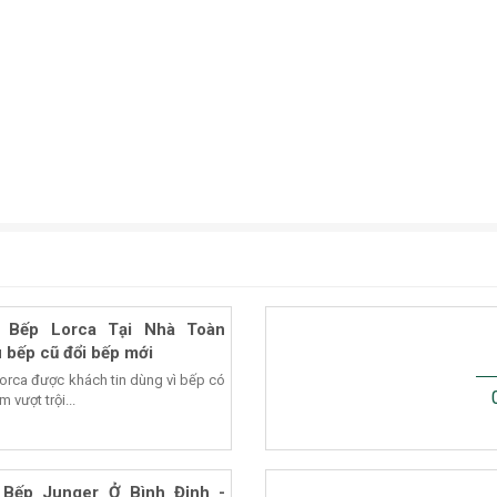
 Bếp Lorca Tại Nhà Toàn
 bếp cũ đổi bếp mới
Lorca được khách tin dùng vì bếp có
 vượt trội...
Bếp Junger Ở Bình Định -