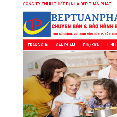
CÔNG TY TNHH THIẾT BỊ NHÀ BẾP TUẤN PHÁT
TRANG CHỦ
SẢN PHẨM
PHỤ KIỆN
LINH 
Previous