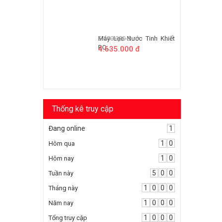
17.699.000 đ
15.044.150 đ
Máy Lọc Nước Tinh Khiết
RO...
5.150.000 đ
4.635.000 đ
Thống kê truy cập
Đang online
1
1
0
Hôm qua
1
0
Hôm nay
5
0
0
Tuần này
1
0
0
0
Tháng này
1
0
0
0
Năm nay
1
0
0
0
Tổng truy cập