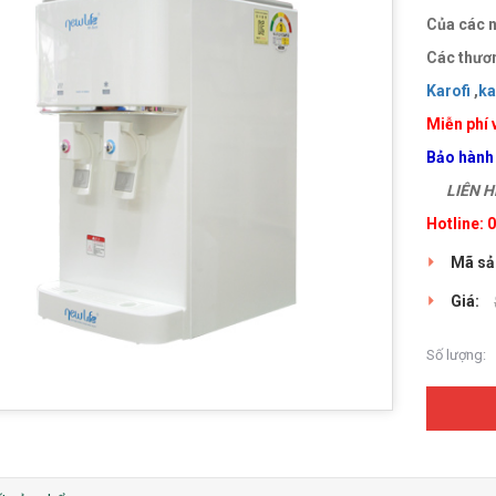
Của các n
Các thươn
Karofi
,
k
Miễn phí 
Bảo hành
LIÊN HỆ
Hotline:
Mã sả
Giá:
Số lượng: