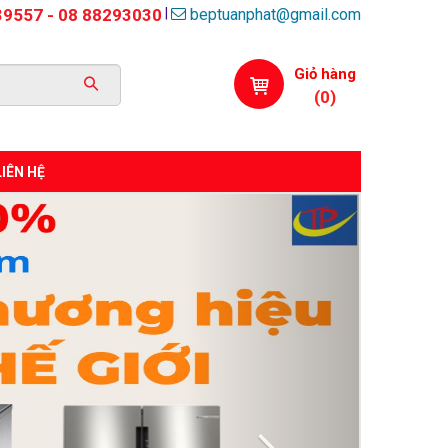
beptuanphat@gmail.com
|
39557 - 08 88293030
Giỏ hàng
(
0
)
LIÊN HỆ
Next