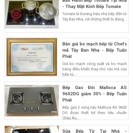
Bảo Hành Bếp Tomate Tại Nhà
- Thay Mặt Kính Bếp Tomate
Tomate là thương hiệu nhà bếp đến từ
Tây Ban Nha, với những thiết bị đang...
Bản giá bo mạch bếp từ Chefs
mã Tây Ban Nha - Bếp Tuấn
Phát
Giá bo mạch công suất và bo mạch
bảng điều khiển thay cho các mã của
bếp từ...
Bếp Gas Đôi Malloca AS
9602DG giảm 30% - Bếp Tuấn
Phát
Bếp gas 2 vùng nấu Malloca AS 9602
DG được thiết kế theo tiêu chuẩn
Châu Âu,...
Sửa Bếp Từ Tại Nhà -