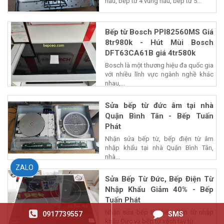
nấu, bếp từ 4 vùng nấu, bếp từ 5...
Bếp từ Bosch PPI82560MS Giá
8tr980k - Hút Mùi Bosch
DFT63CA61B giá 4tr580k
Bosch là một thương hiệu đa quốc gia
với nhiều lĩnh vực ngành nghề khác
nhau,...
Sửa bếp từ đức âm tại nhà
Quận Bình Tân - Bếp Tuấn
Phát
Nhận sửa bếp từ, bếp điện từ âm
nhập khẩu tại nhà Quận Bình Tân,
nhà...
ZALO
Sửa Bếp Từ Đức, Bếp Điện Từ
Nhập Khẩu Giảm 40% - Bếp
Tuấn Phát
Nhận sửa bếp từ, bếp điện từ nhập
0917739557
SMS
khẩu Đức và bếp từ xách tay từ...