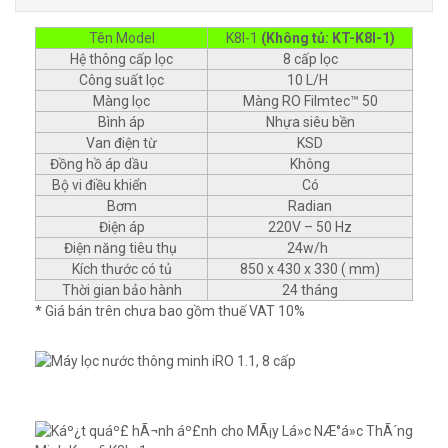
Tên Model
K8I-1
(Không tủ: KT-K8I-1)
Hệ thông cấp lọc
8 cấp lọc
Công suất lọc
10 L/H
Màng lọc
Màng RO Filmtec™ 50
Bình áp
Nhựa siêu bền
Van điện từ
KSD
Đồng hồ áp dầu
Không
Bộ vi điều khiển
Có
Bơm
Radian
Điện áp
220V – 50 Hz
Điện năng tiêu thụ
24w/h
Kích thước có tủ
850 x 430 x 330 ( mm)
Thời gian bảo hành
24 tháng
* Giá bán trên chưa bao gồm thuế VAT 10%