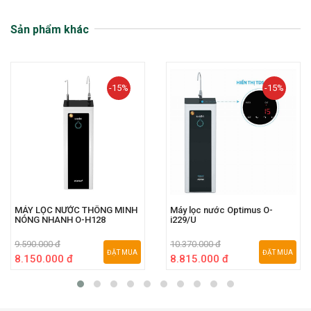
Sản phẩm khác
-15%
-15%
MÁY LỌC NƯỚC THÔNG MINH
Máy lọc nước Optimus O-
NÓNG NHANH O-H128
i229/U
9.590.000 đ
10.370.000 đ
ĐẶT MUA
ĐẶT MUA
8.150.000 đ
8.815.000 đ