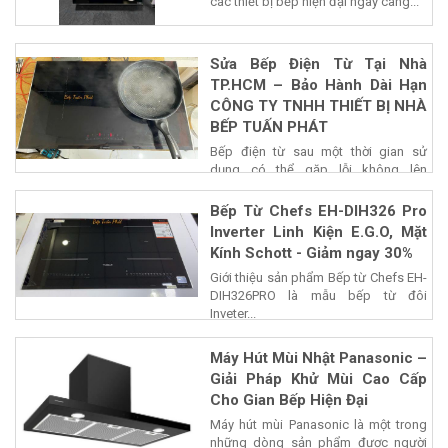
các thiết bị bếp hiện đại ngày càng...
Sửa Bếp Điện Từ Tại Nhà
TP.HCM – Bảo Hành Dài Hạn
CÔNG TY TNHH THIẾT BỊ NHÀ
BẾP TUẤN PHÁT
Bếp điện từ sau một thời gian sử
dụng có thể gặp lỗi không lên
nguồn,...
Bếp Từ Chefs EH-DIH326 Pro
Inverter Linh Kiện E.G.O, Mặt
Kính Schott - Giảm ngay 30%
Giới thiệu sản phẩm Bếp từ Chefs EH-
DIH326PRO là mẫu bếp từ đôi
Inveter...
Máy Hút Mùi Nhật Panasonic –
Giải Pháp Khử Mùi Cao Cấp
Cho Gian Bếp Hiện Đại
Máy hút mùi Panasonic là một trong
những dòng sản phẩm được người