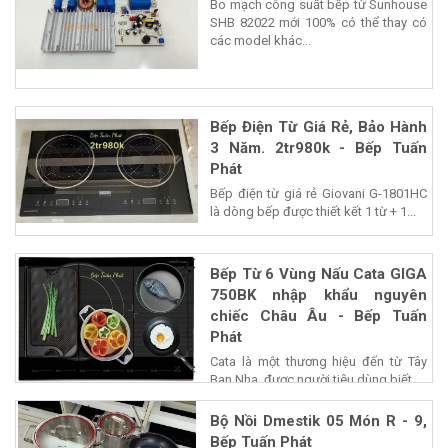
Bo mạch công suất bếp từ Sunhouse
SHB 82022 mới 100% có thể thay có
các model khác...
Bếp Điện Từ Giá Rẻ, Bảo Hành
3 Năm. 2tr980k - Bếp Tuấn
Phát
Bếp điện từ giá rẻ Giovani G-1801HC
là dòng bếp được thiết kết 1 từ + 1...
Bếp Từ 6 Vùng Nấu Cata GIGA
750BK nhập khẩu nguyên
chiếc Châu Âu - Bếp Tuấn
Phát
Cata là một thương hiệu đến từ Tây
Ban Nha, được người tiêu dùng biết...
Bộ Nồi Dmestik 05 Món R - 9,
Bếp Tuấn Phát