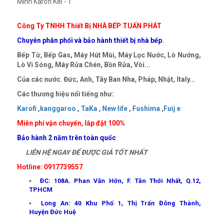
Công Ty TNHH Thiết Bị NHÀ BẾP TUẤN PHÁT
Chuyên phân phối và bảo hành thiết bị nhà bếp
.
Bếp Từ, Bếp Gas, Máy Hút Mùi, Máy Lọc Nước, Lò Nướng,
Lò Vi Sóng, Máy Rửa Chén, Bồn Rửa, Vòi...
Của các nước. Đức, Anh, Tây Ban Nha, Pháp, Nhật, Italy...
Các thương hiệu nổi tiếng như:
Karofi
,
kanggaroo
,
TaKa
,
New life
,
Fushima
,
Fuij e
Miễn phí vận chuyển, lắp đặt 100%
Bảo hành 2 năm trên toàn quốc
LIÊN HỆ NGAY ĐỂ ĐƯỢC GIÁ TỐT NHẤT
Hotline: 0917739557
ĐC: 108A. Phan Văn Hớn, F. Tân Thới Nhất, Q.12,
TPHCM
Long An: 40 Khu Phố 1, Thị Trấn Đông Thành,
Huyện Đức Huệ