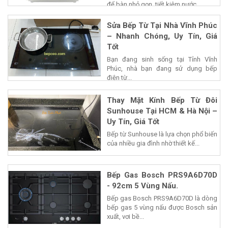
để bàn nhỏ gọn, tiết kiệm nước...
Sửa Bếp Từ Tại Nhà Vĩnh Phúc
– Nhanh Chóng, Uy Tín, Giá
Tốt
Bạn đang sinh sống tại Tỉnh Vĩnh
Phúc, nhà bạn đang sử dụng bếp
điện từ...
Thay Mặt Kính Bếp Từ Đôi
Sunhouse Tại HCM & Hà Nội –
Uy Tín, Giá Tốt
Bếp từ Sunhouse là lựa chọn phổ biến
của nhiều gia đình nhờ thiết kế...
Bếp Gas Bosch PRS9A6D70D
- 92cm 5 Vùng Nấu.
Bếp gas Bosch PRS9A6D70D là dòng
bếp gas 5 vùng nấu được Bosch sản
xuất, vơi bề...