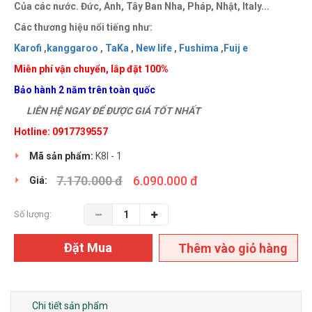
Của các nước. Đức, Anh, Tây Ban Nha, Pháp, Nhật, Italy...
Các thương hiệu nổi tiếng như:
Karofi
,
kanggaroo
,
TaKa
,
New life
,
Fushima
,
Fuij e
Miễn phí vận chuyển, lắp đặt 100%
Bảo hành 2 năm trên toàn quốc
LIÊN HỆ NGAY ĐỂ ĐƯỢC GIÁ TỐT NHẤT
Hotline: 0917739557
Mã sản phẩm:
K8I - 1
7.170.000 đ
6.090.000 đ
Giá:
Số lượng:
Đặt Mua
Thêm vào giỏ hàng
Chi tiết sản phẩm