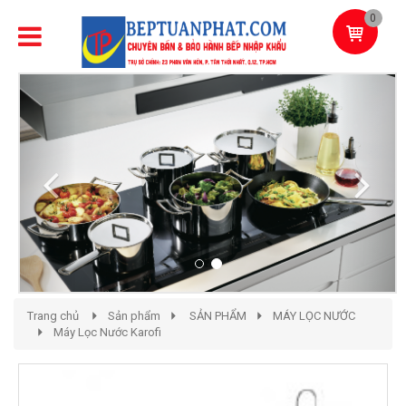
0
Previous
Next
Trang chủ
Sản phẩm
SẢN PHẨM
MÁY LỌC NƯỚC
Máy Lọc Nước Karofi