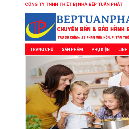
CÔNG TY TNHH THIẾT BỊ NHÀ BẾP TUẤN PHÁT
TRANG CHỦ
SẢN PHẨM
PHỤ KIỆN
LINH 
Previous