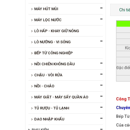
MÁY HÚT MÙI
Chi t
MÁY LỌC NƯỚC
LÒ HẤP - KHAY GIỮ NÓNG
LÒ NƯỚNG - VI SÓNG
Kí
BẾP TỪ CÔNG NGHIỆP
NỒI CHIÊN KHÔNG DẦU
Đặc đi
CHẬU - VÒI RỬA
NỒI - CHẢO
MÁY GIẶT - MÁY SẤY QUẦN ÁO
Công T
Chuyên 
TỦ RƯỢU - TỦ LẠNH
Bếp Từ,
DAO NHẬP KHẨU
Của các
PHỤ KIỆN