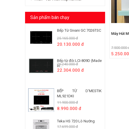
Sản phẩm bán chạy
Bếp Từ Givani GC 7026TSC
Máy Hút M
25.165.000 đ
20.130.000 đ
7.500.000 
5.250.00
Bếp từ đôi LCI-809D (Made
26.240.000 đ
In...
22.304.000 đ
BẾP TỪ D'MESTIK
ML921DKI
11.900.000 đ
8.990.000 đ
Teka HS 720 Lò Nướng
17.699.000 đ