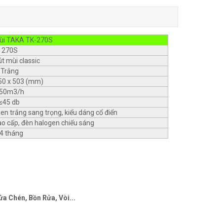
ùi TAKA TK-270S
270S
́t mùi classic
Trắng
50 x 503 (mm)
50m3/h
≤45 db
men trắng sang trọng, kiểu dáng cổ điển
o cấp, đèn halogen chiếu sáng
4 tháng
a Chén, Bồn Rửa, Vòi...