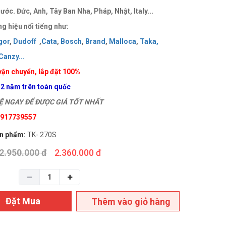
ước. Đức, Anh, Tây Ban Nha, Pháp, Nhật, Italy...
g hiệu nổi tiếng như:
gor
,
Dudoff
,
Cata
,
Bosch
,
Brand
,
Malloca
,
Taka
,
Canzy
..
.
vận chuyển, lắp đặt 100%
 2 năm trên toàn quốc
 NGAY ĐỂ ĐƯỢC GIÁ TỐT NHẤT
 0917739557
n phẩm:
TK- 270S
2.950.000 đ
2.360.000 đ
Đặt Mua
Thêm vào giỏ hàng