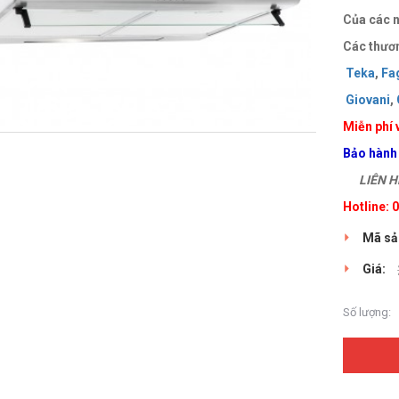
Của các n
Các thươn
Teka
,
Fa
Giovani
,
Miễn phí 
Bảo hành
LIÊN HỆ
Hotline:
Mã sả
Giá:
Số lượng: