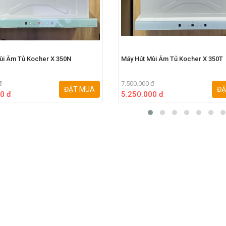
ùi Âm Tủ Kocher X 350N
Máy Hút Mùi Âm Tủ Kocher X 350T
đ
7.500.000 đ
ĐẶT MUA
ĐẶ
0 đ
5.250.000 đ