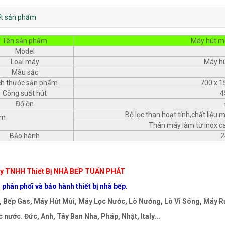
iết sản phẩm
Tên sản phẩm
Máy hút m
Model
Loại máy
Máy hu
Màu sắc
ch thước sản phẩm
700 x 1
Công suất hút
4
Độ ồn
Bộ lọc than hoạt tính,chất liệu 
ểm
Thân máy làm từ inox ca
Bảo hành
2
y TNHH Thiết Bị NHÀ BẾP TUẤN PHÁT
phân phối và bảo hành thiết bị nhà bếp.
 Bếp Gas, Máy Hút Mùi, Máy Lọc Nước, Lò Nướng, Lò Vi Sóng, Máy Rử
 nước. Đức, Anh, Tây Ban Nha, Pháp, Nhật, Italy...