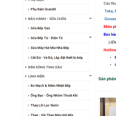
Các thư
Phụ Kiện GrandX
Teka
,
BẢO HÀNH - SỬA CHỮA
Giovan
Miễn ph
Sửa Bếp Gas
Bảo hà
Sửa Bếp Từ - Điện Từ
LIÊN 
Sửa Máy Hút Mùi Nhà Bếp
Hotlin
Cắt Đá - Vá Đá, Lắp đặt thiết bị bếp
ĐÈN XÔNG TINH DẦU
LINH KIỆN
Sản phẩ
Bo Mạch & Mâm Nhiệt Bếp
Ống Bạc - Ống Nhôm Thoát Khí
Thay Lõi Lọc Nước
Than - Vải Than Máy Hút Mùi