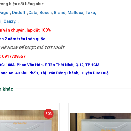
ơng hiệu nổi tiếng như:
Fagor
,
Dudoff
,
Cata
,
Bosch
,
Brand
,
Malloca
,
Taka
,
i
,
Canzy
..
.
í vận chuyển, lắp đặt 100%
nh 2 năm trên toàn quốc
HỆ NGAY ĐỂ ĐƯỢC GIÁ TỐT NHẤT
e: 0917739557
ĐC: 108A. Phan Văn Hớn, F. Tân Thới Nhất, Q.12, TPHCM
Long An: 40 Khu Phố 1, Thị Trấn Đông Thành, Huyện Đức Huệ
m khác
-30%