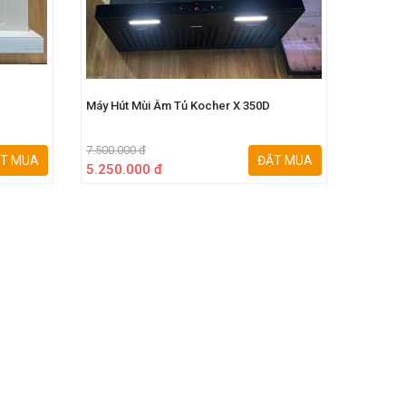
Máy Hút Mùi Âm Tủ Kocher X 350D
Máy Hút
NERO
7.500.000 đ
44.000.0
T MUA
ĐẶT MUA
5.250.000 đ
35.200