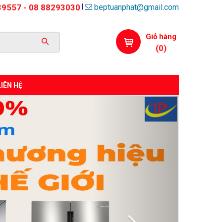
beptuanphat@gmail.com
|
39557 - 08 88293030
Giỏ hàng
(
0
)
LIÊN HỆ
Next