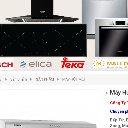
ủ
Sản phẩm
SẢN PHẨM
MÁY HÚT MÙI
Máy Hú
Công Ty 
Chuyên ph
Bếp Từ, 
Sóng, Máy