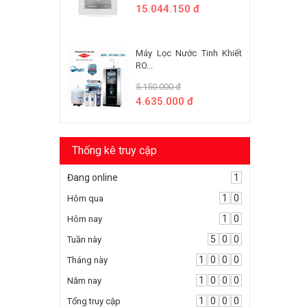
15.044.150 đ
Máy Lọc Nước Tinh Khiết
RO...
5.150.000 đ
4.635.000 đ
Thống kê truy cập
Đang online
1
1
0
Hôm qua
1
0
Hôm nay
5
0
0
Tuần này
1
0
0
0
Tháng này
1
0
0
0
Năm nay
1
0
0
0
Tổng truy cập