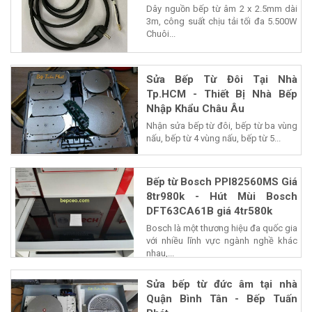
Dây nguồn bếp từ âm 2 x 2.5mm dài
3m, công suất chịu tải tối đa 5.500W
Chuôi...
Sửa Bếp Từ Đôi Tại Nhà
Tp.HCM - Thiết Bị Nhà Bếp
Nhập Khẩu Châu Âu
Nhận sửa bếp từ đôi, bếp từ ba vùng
nấu, bếp từ 4 vùng nấu, bếp từ 5...
Bếp từ Bosch PPI82560MS Giá
8tr980k - Hút Mùi Bosch
DFT63CA61B giá 4tr580k
Bosch là một thương hiệu đa quốc gia
với nhiều lĩnh vực ngành nghề khác
nhau,...
Sửa bếp từ đức âm tại nhà
Quận Bình Tân - Bếp Tuấn