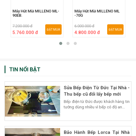
Máy Hút Mùi MILLENO ML-
Máy Hút Mùi MILLENO ML
90EB.
-70G
7.200.000 đ
6.000.000 đ
ĐẶT MUA
ĐẶT MUA
5.760.000 đ
4.800.000 đ
TIN NỔI BẬT
Sửa Bếp Điện Từ Đức Tại Nhà -
Thu bếp cũ đổi lấy bếp mới
Bếp điện từ Đức được khách hàng tin
tưởng dùng nhiều vì bếp có độ an...
Bảo Hành Bếp Lorca Tại Nhà