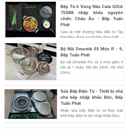
Bếp Từ 6 Vùng Nấu Cata GIGA
750BK nhập khẩu nguyên
chiếc Châu Âu - Bếp Tuấn
Phát
Cata là một thương hiệu đến từ Tây
Ban Nha, được người tiêu dùng biết...
Bộ Nồi Dmestik 05 Món R - 9,
Bếp Tuấn Phát
Bộ nồi Dmestik R9, có 5 món gồm 4
nồi và 1 chảo. Nồi lớn 24cm, nồi nhỡ
20cm,...
Sửa Bếp Điện Từ - Thiết bị nhà
nhà bếp nhập khẩu Đức, Bếp
Tuấn Phát
Nhận sửa bếp điện từ và thay mặt
kính bếp điện từ âm nhập khẩu Đức,...