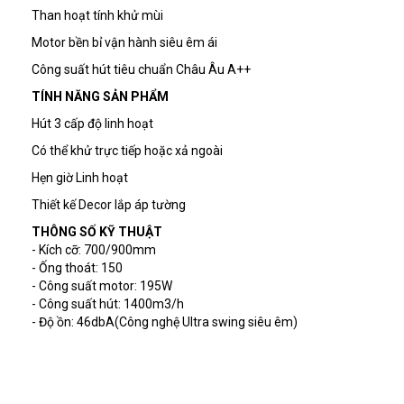
Than hoạt tính khử mùi
Motor bền bỉ vận hành siêu êm ái
Công suất hút tiêu chuẩn Châu Âu A++
TÍNH NĂNG SẢN PHẨM
Hút 3 cấp độ linh hoạt
Có thể khử trực tiếp hoặc xả ngoài
Hẹn giờ Linh hoạt
Thiết kế Decor lắp áp tường
THÔNG SỐ KỸ THUẬT
- Kích cỡ: 700/900mm
- Ống thoát: 150
- Công suất motor: 195W
- Công suất hút: 1400m3/h
- Độ ồn: 46dbA(Công nghệ Ultra swing siêu êm)