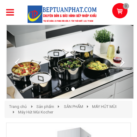
0
Previous
Next
Trang chủ
Sản phẩm
SẢN PHẨM
MÁY HÚT MÙI
Máy Hút Mùi Kocher