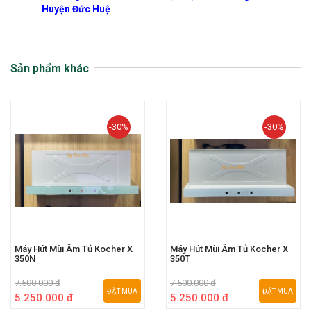
Huyện Đức Huệ
Sản phẩm khác
-30%
-30%
Máy Hút Mùi Âm Tủ Kocher X
Máy Hút Mùi Âm Tủ Kocher X
350N
350T
7.500.000 đ
7.500.000 đ
ĐẶT MUA
ĐẶT MUA
5.250.000 đ
5.250.000 đ