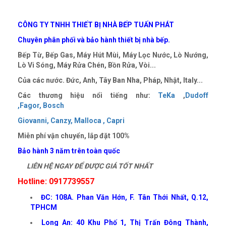
CÔNG TY TNHH THIẾT BỊ NHÀ BẾP TUẤN PHÁT
Chuyên phân phối và bảo hành thiết bị nhà bếp.
Bếp Từ, Bếp Gas, Máy Hút Mùi, Máy Lọc Nước, Lò Nướng,
Lò Vi Sóng, Máy Rửa Chén, Bồn Rửa, Vòi...
Của các nước. Đức, Anh, Tây Ban Nha, Pháp, Nhật, Italy...
Các thương hiệu nổi tiếng như:
TeKa
,
Dudoff
,
Fagor,
Bosch
Giovanni,
Canzy,
Malloca ,
Capri
Miễn phí vận chuyển, lắp đặt 100%
Bảo hành 3 năm trên toàn quốc
LIÊN HỆ NGAY ĐỂ ĐƯỢC GIÁ TỐT NHẤT
Hotline: 0917739557
ĐC: 108A. Phan Văn Hớn, F. Tân Thới Nhất, Q.12,
TPHCM
Long An: 40 Khu Phố 1, Thị Trấn Đông Thành,