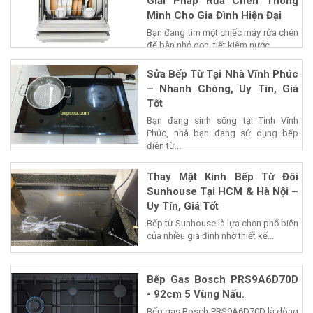
Giải Pháp Rửa Chén Thông
Minh Cho Gia Đình Hiện Đại
Bạn đang tìm một chiếc máy rửa chén
để bàn nhỏ gọn, tiết kiệm nước...
Sửa Bếp Từ Tại Nhà Vĩnh Phúc
– Nhanh Chóng, Uy Tín, Giá
Tốt
Bạn đang sinh sống tại Tỉnh Vĩnh
Phúc, nhà bạn đang sử dụng bếp
điện từ...
Thay Mặt Kính Bếp Từ Đôi
Sunhouse Tại HCM & Hà Nội –
Uy Tín, Giá Tốt
Bếp từ Sunhouse là lựa chọn phổ biến
của nhiều gia đình nhờ thiết kế...
Bếp Gas Bosch PRS9A6D70D
- 92cm 5 Vùng Nấu.
Bếp gas Bosch PRS9A6D70D là dòng