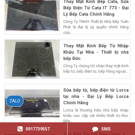
Thay Mặt Kính Bếp Cata, Sửa
Bếp Điện Từ Cata IT 773 - Đại
Lý Bếp Cata Chính Hãng
Công Ty TNHH Thiết Bị Nhà Bếp Tuấn
Phát là đại lý ủy quyền chính hãng
của...
Thay Mặt Kính Bếp Từ Nhập
Khẩu Tại Nhà - Thiết bị nhà
bếp Đức
Công Ty chúng tôi nhận thay mặt kính
bếp từ, bếp điện từ, bếp hồng ngoại...
Sửa bếp từ, bếp điện từ Lorca
tại nhà - Đại Lý Bếp Lorca
ZALO
Chính Hãng
Lorca là thương hiệu nhà bếp nhập
khẩu cao cấp với nhiều thiết bị như:
Bếp...
0917739557
SMS
Sửa Bếp Từ Tại Nhà Quận 3 -