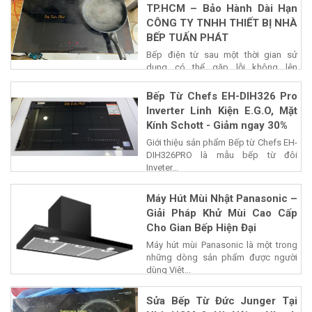
TP.HCM – Bảo Hành Dài Hạn
CÔNG TY TNHH THIẾT BỊ NHÀ
BẾP TUẤN PHÁT
Bếp điện từ sau một thời gian sử
dụng có thể gặp lỗi không lên
nguồn,...
Bếp Từ Chefs EH-DIH326 Pro
Inverter Linh Kiện E.G.O, Mặt
Kính Schott - Giảm ngay 30%
Giới thiệu sản phẩm Bếp từ Chefs EH-
DIH326PRO là mẫu bếp từ đôi
Inveter...
Máy Hút Mùi Nhật Panasonic –
Giải Pháp Khử Mùi Cao Cấp
Cho Gian Bếp Hiện Đại
Máy hút mùi Panasonic là một trong
những dòng sản phẩm được người
dùng Việt...
Sửa Bếp Từ Đức Junger Tại