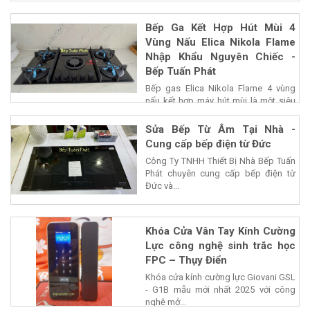
Bếp Ga Kết Hợp Hút Mùi 4
Vùng Nấu Elica Nikola Flame
Nhập Khẩu Nguyên Chiếc -
Bếp Tuấn Phát
Bếp gas Elica Nikola Flame 4 vùng
nấu kết hợp máy hút mùi là một siêu
phẩm của...
Sửa Bếp Từ Âm Tại Nhà -
Cung cấp bếp điện từ Đức
Công Ty TNHH Thiết Bị Nhà Bếp Tuấn
Phát chuyên cung cấp bếp điện từ
Đức và...
Khóa Cửa Vân Tay Kính Cường
Lực công nghệ sinh trắc học
FPC – Thụy Điển
Khóa cửa kính cường lực Giovani GSL
- G1B mẫu mới nhất 2025 với công
nghệ mở...