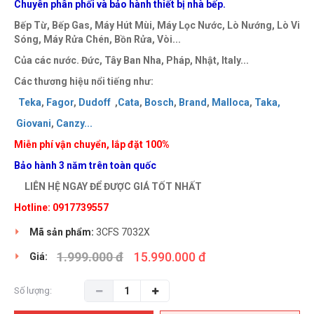
Chuyên phân phối và bảo hành thiết bị nhà bếp.
Bếp Từ, Bếp Gas, Máy Hút Mùi, Máy Lọc Nước, Lò Nướng, Lò Vi
Sóng, Máy Rửa Chén, Bồn Rửa, Vòi...
Của các nước. Đức, Tây Ban Nha, Pháp, Nhật, Italy...
Các thương hiệu nổi tiếng như:
Teka
,
Fagor
,
Dudoff
,
Cata
,
Bosch
,
Brand
,
Malloca
,
Taka
,
Giovani
,
Canzy
..
.
Miễn phí vận chuyển, lắp đặt 100%
Bảo hành 3 năm trên toàn quốc
LIÊN HỆ NGAY ĐỂ ĐƯỢC GIÁ TỐT NHẤT
Hotline: 0917739557
Mã sản phẩm:
3CFS 7032X
1.999.000 đ
15.990.000 đ
Giá:
Số lượng: