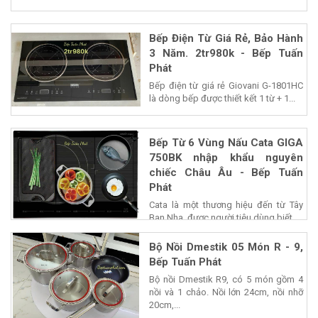
Bếp Điện Từ Giá Rẻ, Bảo Hành
3 Năm. 2tr980k - Bếp Tuấn
Phát
Bếp điện từ giá rẻ Giovani G-1801HC
là dòng bếp được thiết kết 1 từ + 1...
Bếp Từ 6 Vùng Nấu Cata GIGA
750BK nhập khẩu nguyên
chiếc Châu Âu - Bếp Tuấn
Phát
Cata là một thương hiệu đến từ Tây
Ban Nha, được người tiêu dùng biết...
Bộ Nồi Dmestik 05 Món R - 9,
Bếp Tuấn Phát
Bộ nồi Dmestik R9, có 5 món gồm 4
nồi và 1 chảo. Nồi lớn 24cm, nồi nhỡ
20cm,...