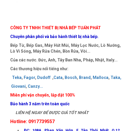
CÔNG TY TNHH THIẾT BỊ NHÀ BẾP TUẤN PHÁT
Chuyên phân phối và bảo hành thiết bị nhà bếp.
Bếp Từ, Bếp Gas, Máy Hút Mùi, Máy Lọc Nước, Lò Nướng,
Lò Vi Sóng, Máy Rửa Chén, Bồn Rửa, Vòi...
Của các nước. Đức, Anh, Tây Ban Nha, Pháp, Nhật, Italy...
Các thương hiệu nổi tiếng như:
Teka
,
Fagor
,
Dudoff
,
Cata
,
Bosch
,
Brand
,
Malloca
,
Taka
,
Giovani
,
Canzy
..
.
Miễn phí vận chuyển, lắp đặt 100%
Bảo hành 3
năm trên toàn quốc
LIÊN HỆ NGAY ĐỂ ĐƯỢC GIÁ TỐT NHẤT
Hotline: 0917739557
ĐC: 108A. Phan Văn Hớn, F. Tân Thới Nhất, Q.12,