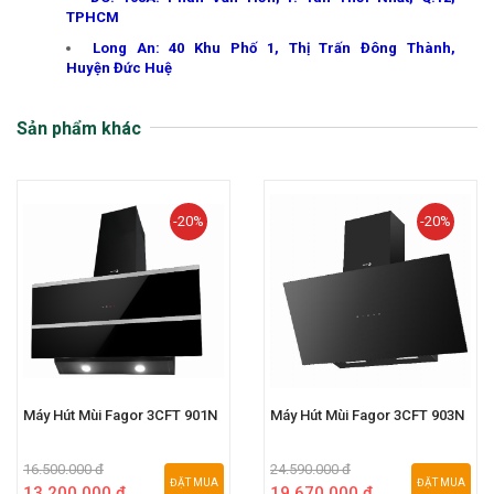
TPHCM
Long An: 40 Khu Phố 1, Thị Trấn Đông Thành,
Huyện Đức Huệ
Sản phẩm khác
-20%
-20%
Máy Hút Mùi Fagor 3CFT 901N
Máy Hút Mùi Fagor 3CFT 903N
16.500.000 đ
24.590.000 đ
ĐẶT MUA
ĐẶT MUA
13.200.000 đ
19.670.000 đ