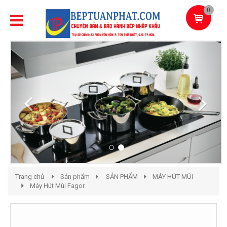
0
Previous
Next
Trang chủ
Sản phẩm
SẢN PHẨM
MÁY HÚT MÙI
Máy Hút Mùi Fagor