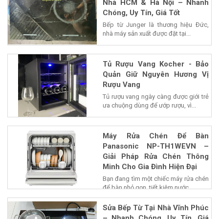
Nhà HCM & Hà Nội – Nhanh
Chóng, Uy Tín, Giá Tốt
Bếp từ Junger là thương hiệu Đức,
nhà máy sản xuất được đặt tại...
Tủ Rượu Vang Kocher - Bảo
Quản Giữ Nguyên Hương Vị
Rượu Vang
Tủ rượu vang ngày càng được giới trẻ
ưa chuộng dùng để ướp rượu, vì...
Máy Rửa Chén Để Bàn
Panasonic NP-TH1WEVN –
Giải Pháp Rửa Chén Thông
Minh Cho Gia Đình Hiện Đại
Bạn đang tìm một chiếc máy rửa chén
để bàn nhỏ gọn, tiết kiệm nước...
Sửa Bếp Từ Tại Nhà Vĩnh Phúc
– Nhanh Chóng, Uy Tín, Giá