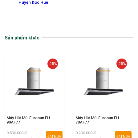
Huyện Đức Huệ
Sản phẩm khác
-25%
-25%
Máy Hút Mùi Eurosun EH
Máy Hút Mùi Eurosun EH
90AF77
70AF77
9.590.000 đ
9.290.000 đ
ĐẶT MUA
ĐẶT MUA