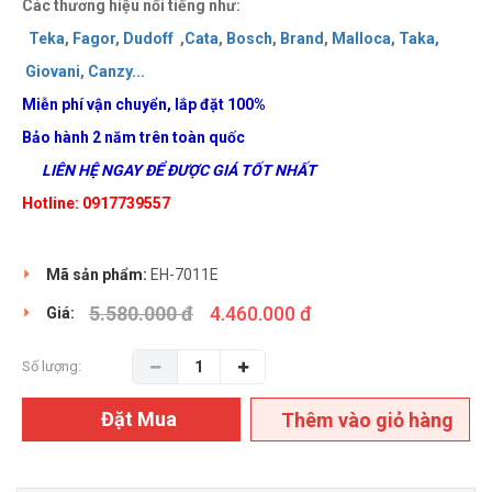
Các thương hiệu nổi tiếng như:
Teka
,
Fagor
,
Dudoff
,
Cata
,
Bosch
,
Brand
,
Malloca
,
Taka
,
Giovani
,
Canzy
..
.
Miễn phí vận chuyển, lắp đặt 100%
Bảo hành 2 năm trên toàn quốc
LIÊN HỆ NGAY ĐỂ ĐƯỢC GIÁ TỐT NHẤT
Hotline: 0917739557
Mã sản phẩm:
EH-7011E
5.580.000 đ
4.460.000 đ
Giá:
Số lượng:
Đặt Mua
Thêm vào giỏ hàng