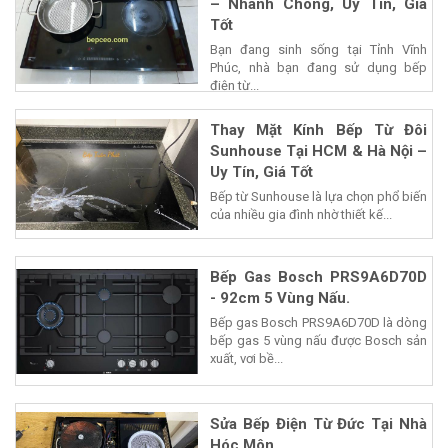
– Nhanh Chóng, Uy Tín, Giá
Tốt
Bạn đang sinh sống tại Tỉnh Vĩnh
Phúc, nhà bạn đang sử dụng bếp
điện từ...
Thay Mặt Kính Bếp Từ Đôi
Sunhouse Tại HCM & Hà Nội –
Uy Tín, Giá Tốt
Bếp từ Sunhouse là lựa chọn phổ biến
của nhiều gia đình nhờ thiết kế...
Bếp Gas Bosch PRS9A6D70D
- 92cm 5 Vùng Nấu.
Bếp gas Bosch PRS9A6D70D là dòng
bếp gas 5 vùng nấu được Bosch sản
xuất, vơi bề...
Sửa Bếp Điện Từ Đức Tại Nhà
Hóc Môn