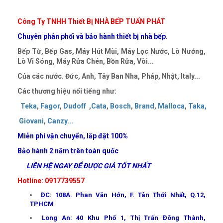
Công Ty TNHH Thiết Bị NHÀ BẾP TUẤN PHÁT
Chuyên phân phối và bảo hành thiết bị nhà bếp.
Bếp Từ, Bếp Gas, Máy Hút Mùi, Máy Lọc Nước, Lò Nướng,
Lò Vi Sóng, Máy Rửa Chén, Bồn Rửa, Vòi...
Của các nước. Đức, Anh, Tây Ban Nha, Pháp, Nhật, Italy...
Các thương hiệu nổi tiếng như:
Teka
,
Fagor
,
Dudoff
,
Cata
,
Bosch
,
Brand
,
Malloca
,
Taka
,
Giovani
,
Canzy
..
.
Miễn phí vận chuyển, lắp đặt 100%
Bảo hành 2 năm trên toàn quốc
LIÊN HỆ NGAY ĐỂ ĐƯỢC GIÁ TỐT NHẤT
Hotline: 0917739557
ĐC: 108A. Phan Văn Hớn, F. Tân Thới Nhất, Q.12,
TPHCM
Long An: 40 Khu Phố 1, Thị Trấn Đông Thành,