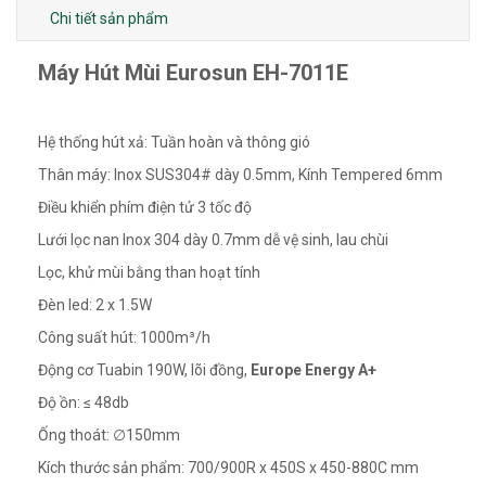
Chi tiết sản phẩm
Máy Hút Mùi Eurosun EH-7011E
Hệ thống hút xả: Tuần hoàn và thông gió
Thân máy: Inox SUS304# dày 0.5mm, Kính Tempered 6mm
Điều khiển phím điện tử 3 tốc độ
Lưới lọc nan Inox 304 dày 0.7mm dễ vệ sinh, lau chùi
Lọc, khử mùi bằng than hoạt tính
Đèn led: 2 x 1.5W
Công suất hút: 1000m³/h
Động cơ Tuabin 190W, lõi đồng,
Europe Energy A+
Độ ồn: ≤ 48db
Ống thoát: ∅150mm
Kích thước sản phẩm: 700/900R x 450S x 450-880C mm