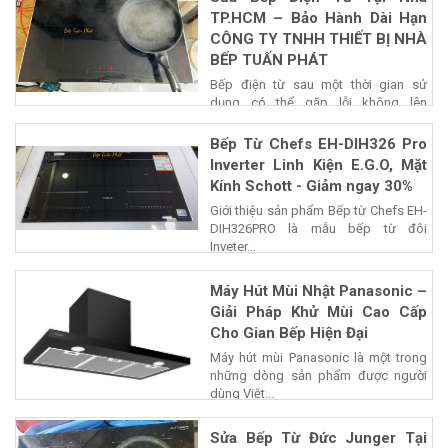
TP.HCM – Bảo Hành Dài Hạn
CÔNG TY TNHH THIẾT BỊ NHÀ
BẾP TUẤN PHÁT
Bếp điện từ sau một thời gian sử
dụng có thể gặp lỗi không lên
nguồn,...
Bếp Từ Chefs EH-DIH326 Pro
Inverter Linh Kiện E.G.O, Mặt
Kính Schott - Giảm ngay 30%
Giới thiệu sản phẩm Bếp từ Chefs EH-
DIH326PRO là mẫu bếp từ đôi
Inveter...
Máy Hút Mùi Nhật Panasonic –
Giải Pháp Khử Mùi Cao Cấp
Cho Gian Bếp Hiện Đại
Máy hút mùi Panasonic là một trong
những dòng sản phẩm được người
dùng Việt...
Sửa Bếp Từ Đức Junger Tại