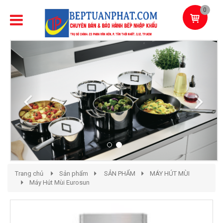
0
Previous
Next
Trang chủ
Sản phẩm
SẢN PHẨM
MÁY HÚT MÙI
Máy Hút Mùi Eurosun