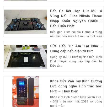
Bếp Ga Kết Hợp Hút Mùi 4
Vùng Nấu Elica Nikola Flame
Nhập Khẩu Nguyên Chiếc -
Bếp Tuấn Phát
Bếp gas Elica Nikola Flame 4 vùng
nấu kết hợp máy hút mùi là một siêu
phẩm của...
Sửa Bếp Từ Âm Tại Nhà -
Cung cấp bếp điện từ Đức
Công Ty TNHH Thiết Bị Nhà Bếp Tuấn
Phát chuyên cung cấp bếp điện từ
Đức và...
Khóa Cửa Vân Tay Kính Cường
Lực công nghệ sinh trắc học
FPC – Thụy Điển
Khóa cửa kính cường lực Giovani GSL
- G1B mẫu mới nhất 2025 với công
nghệ mở...