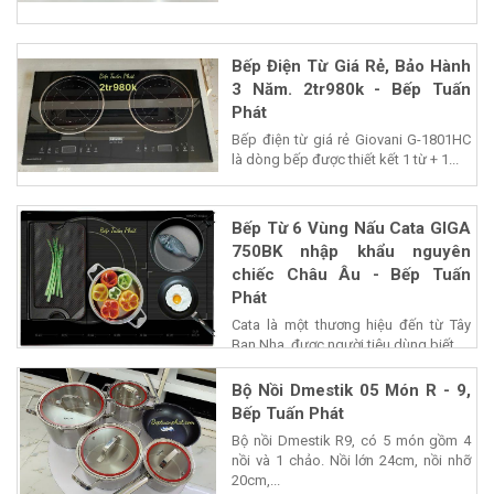
Bếp Điện Từ Giá Rẻ, Bảo Hành
3 Năm. 2tr980k - Bếp Tuấn
Phát
Bếp điện từ giá rẻ Giovani G-1801HC
là dòng bếp được thiết kết 1 từ + 1...
Bếp Từ 6 Vùng Nấu Cata GIGA
750BK nhập khẩu nguyên
chiếc Châu Âu - Bếp Tuấn
Phát
Cata là một thương hiệu đến từ Tây
Ban Nha, được người tiêu dùng biết...
Bộ Nồi Dmestik 05 Món R - 9,
Bếp Tuấn Phát
Bộ nồi Dmestik R9, có 5 món gồm 4
nồi và 1 chảo. Nồi lớn 24cm, nồi nhỡ
20cm,...