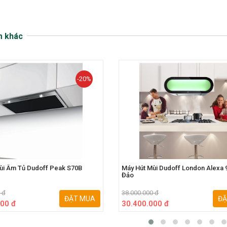
m khác
-20%
ùi Âm Tủ Dudoff Peak S70B
Máy Hút Mùi Dudoff London Alexa
Đảo
 đ
38.000.000 đ
ĐẶT MUA
ĐẶ
00 đ
30.400.000 đ