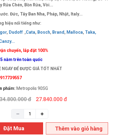
 Rửa Chén, Bồn Rửa, Vòi...
ước. Đức, Tây Ban Nha, Pháp, Nhật, Italy...
g hiệu nổi tiếng như:
gor
,
Dudoff
,
Cata
,
Bosch
,
Brand
,
Malloca
,
Taka
,
Canzy
..
.
vận chuyển, lắp đặt 100%
 5 năm trên toàn quốc
Ệ NGAY ĐỂ ĐƯỢC GIÁ TỐT NHẤT
 0917739557
n phẩm:
Metropolis 90SG
34.800.000 đ
27.840.000 đ
Đặt Mua
Thêm vào giỏ hàng