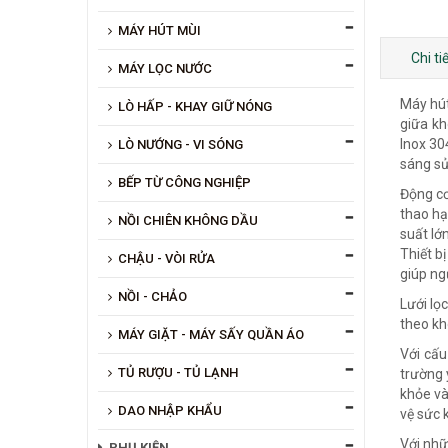
MÁY HÚT MÙI
Chi t
MÁY LỌC NƯỚC
Máy hút
LÒ HẤP - KHAY GIỮ NÓNG
giữa kh
Inox 30
LÒ NƯỚNG - VI SÓNG
sáng sủ
BẾP TỪ CÔNG NGHIỆP
Động cơ
thao hạ
NỒI CHIÊN KHÔNG DẦU
suất lớ
Thiết b
CHẬU - VÒI RỬA
giúp ng
NỒI - CHẢO
Lưới lọ
theo kh
MÁY GIẶT - MÁY SẤY QUẦN ÁO
Với cấu
TỦ RƯỢU - TỦ LẠNH
trường 
khỏe và
DAO NHẬP KHẨU
vệ sức 
Với nhữ
PHỤ KIỆN