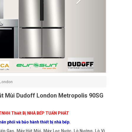
 London
t Mùi Dudoff London Metropolis 90SG
TNHH Thiết Bị NHÀ BẾP TUẤN PHÁT
ân phối và bảo hành thiết bị nhà bếp.
Bếp Gas, Máy Hút Mùi, Máy Lọc Nước, Lò Nướng, Lò Vi