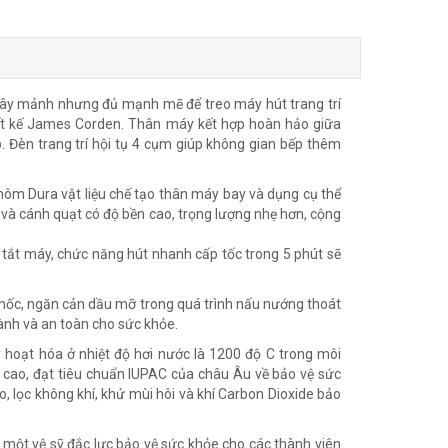
i dây mảnh nhưng đủ mạnh mẽ để treo máy hút trang trí
iết kế James Corden. Thân máy kết hợp hoàn hảo giữa
. Đèn trang trí hội tụ 4 cụm giúp không gian bếp thêm
 nhôm Dura vật liệu chế tạo thân máy bay và dụng cụ thể
và cánh quạt có độ bền cao, trọng lượng nhẹ hơn, cộng
 tắt máy, chức năng hút nhanh cấp tốc trong 5 phút sẽ
 mốc, ngăn cản dầu mỡ trong quá trình nấu nướng thoát
ành và an toàn cho sức khỏe.
 hoạt hóa ở nhiệt độ hơi nước là 1200 độ C trong môi
 cao, đạt tiêu chuẩn IUPAC của châu Âu về bảo vệ sức
 lọc không khí, khử mùi hôi và khí Carbon Dioxide bảo
 một vệ sỹ đắc lực bảo vệ sức khỏe cho các thành viên