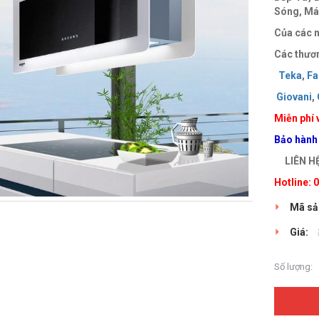
Sóng, Máy
Của các n
Các thươn
Teka
,
Fa
Giovani
,
Miễn phí 
Bảo hành
LIÊN H
Hotline:
Mã sả
Giá:
Số lượng: