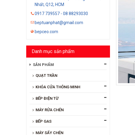
Nhất, Q12, HCM
0917 739557 - 08 88293030
beptuanphat@gmail.com
bepceo.com
Danh mục sản phẩm
SẢN PHẨM
QUẠT TRẦN
KHÓA CỬA THÔNG MINH
BẾP ĐIỆN TỪ
MÁY RỬA CHÉN
BẾP GAS
MÁY SẤY CHÉN