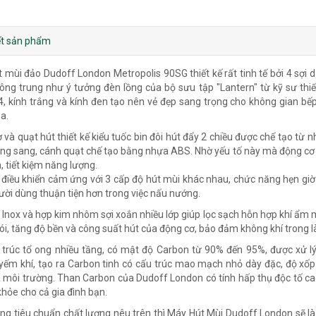
iết sản phẩm
 mùi đảo Dudoff London Metropolis 90SG thiết kế rất tinh tế bởi 4 sợ
ông trung như ý tưởng đèn lồng của bộ sưu tập "Lantern" từ kỹ sư th
4, kính trắng và kính đen tạo nên vẻ đẹp sang trọng cho không gian bếp
a.
 và quạt hút thiết kế kiểu tuốc bin đôi hút đẩy 2 chiều được chế tạo từ
ng sang, cánh quạt chế tạo bằng nhựa ABS. Nhờ yếu tố này mà động cơ 
n, tiết kiệm năng lượng.
ị điều khiển cảm ứng với 3 cấp độ hút mùi khác nhau, chức năng hẹn giờ
ười dùng thuận tiện hơn trong việc nấu nướng.
c Inox và hợp kim nhôm sợi xoắn nhiều lớp giúp lọc sạch hỗn hợp khí ẩm
ói, tăng độ bền và công suất hút của động cơ, bảo đảm không khí trong l
 trúc tổ ong nhiều tầng, có mật độ Carbon từ 90% đến 95%, được xử lý
yếm khí, tạo ra Carbon tinh có cấu trúc mao mạch nhỏ dày đặc, độ xốp
 môi trường. Than Carbon của Dudoff London có tính hấp thụ độc tố cao,
khỏe cho cả gia đình bạn.
ng tiêu chuẩn chất lượng nêu trên thì Máy Hút Mùi Dudoff London sẽ là