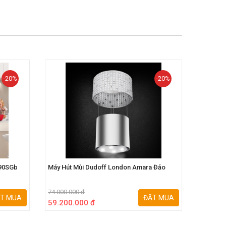
-20%
-20%
 90SGb
Máy Hút Mùi Dudoff London Amara Đảo
Máy Hút 
90SG Đ
74.000.000 đ
34.500.0
T MUA
ĐẶT MUA
59.200.000 đ
27.200