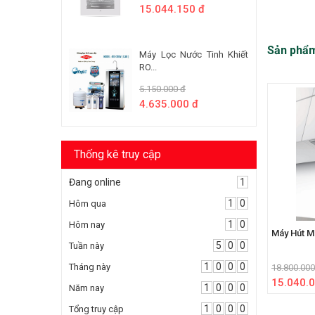
15.044.150 đ
Sản phẩ
Máy Lọc Nước Tinh Khiết
RO...
5.150.000 đ
4.635.000 đ
Thống kê truy cập
Đang online
1
1
0
Hôm qua
1
0
Hôm nay
Máy Hút M
5
0
0
Tuần này
1
0
0
0
Tháng này
18.800.000
15.040.0
1
0
0
0
Năm nay
1
0
0
0
Tổng truy cập