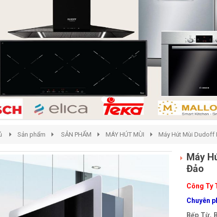
ủ
Sản phẩm
SẢN PHẨM
MÁY HÚT MÙI
Máy Hút Mùi Dudoff
Máy Hú
Đảo
Công Ty 
Chuyên ph
Bếp Từ, 