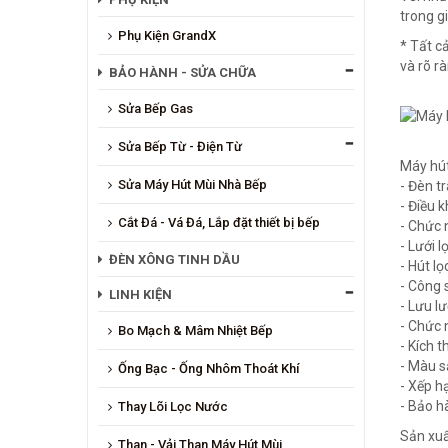
trong g
Phụ Kiện GrandX
* Tất c
và rõ r
BẢO HÀNH - SỬA CHỮA
Sửa Bếp Gas
Sửa Bếp Từ - Điện Từ
Máy hút
Sửa Máy Hút Mùi Nhà Bếp
- Đèn tr
- Điều 
Cắt Đá - Vá Đá, Lắp đặt thiết bị bếp
- Chức 
- Lưới 
ĐÈN XÔNG TINH DẦU
- Hút l
- Công 
LINH KIỆN
- Lưu l
- Chức 
Bo Mạch & Mâm Nhiệt Bếp
- Kích 
- Màu sắ
Ống Bạc - Ống Nhôm Thoát Khí
- Xếp h
- Bảo h
Thay Lõi Lọc Nước
Sản xuấ
Than - Vải Than Máy Hút Mùi