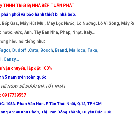
y TNHH Thiết Bị NHÀ BẾP TUẤN PHÁT
phân phối và bảo hành thiết bị nhà bếp.
 Bếp Gas, Máy Hút Mùi, Máy Lọc Nước, Lò Nướng, Lò Vi Sóng, Máy Rử
 nước. Đức, Anh, Tây Ban Nha, Pháp, Nhật, Italy...
ơng hiệu nổi tiếng như:
Fagor
,
Dudoff
,
Cata
,
Bosch
,
Brand
,
Malloca
,
Taka
,
i
,
Canzy
..
.
í vận chuyển, lắp đặt 100%
nh 5 năm trên toàn quốc
HỆ NGAY ĐỂ ĐƯỢC GIÁ TỐT NHẤT
e: 0917739557
ĐC: 108A. Phan Văn Hớn, F. Tân Thới Nhất, Q.12, TPHCM
Long An: 40 Khu Phố 1, Thị Trấn Đông Thành, Huyện Đức Huệ