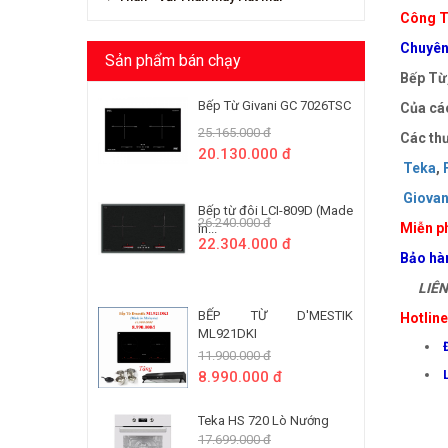
Công T
Chuyên 
Sản phẩm bán chạy
Bếp Từ,
Bếp Từ Givani GC 7026TSC
Của các
25.165.000 đ
Các thư
20.130.000 đ
Teka
,
Giovan
Bếp từ đôi LCI-809D (Made
26.240.000 đ
Miễn ph
In...
22.304.000 đ
Bảo hà
LIÊN 
BẾP TỪ D'MESTIK
Hotlin
ML921DKI
11.900.000 đ
8.990.000 đ
Teka HS 720 Lò Nướng
17.699.000 đ