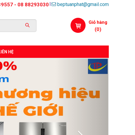
beptuanphat@gmail.com
|
39557 - 08 88293030
Giỏ hàng
(
0
)
LIÊN HỆ
Next