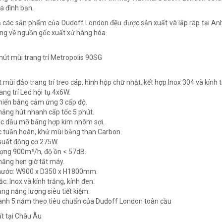
ia đình bạn.
ả các sản phẩm của Dudoff London đều được sản xuất và lắp ráp tại An
àng về nguồn gốc xuất xứ hàng hóa.
 mùi đảo trang trí treo cáp, hình hộp chữ nhật, kết hợp Inox 304 và kính 
ang trí Led hội tụ 4x6W.
khiển bằng cảm ứng 3 cấp độ.
năng hút nhanh cấp tốc 5 phút.
lọc dầu mỡ bằng hợp kim nhôm sợi.
ọc tuần hoàn, khử mùi bằng than Carbon.
suất động cơ 275W.
ượng 900m³/h, độ ồn < 57dB.
năng hẹn giờ tắt máy.
thước: W900 x D350 x H1800mm.
c: Inox và kính trắng, kính đen.
ạng năng lượng siêu tiết kiệm.
ành 5 năm theo tiêu chuẩn của Dudoff London toàn cầu
t tại Châu Âu