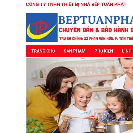
CÔNG TY TNHH THIẾT BỊ NHÀ BẾP TUẤN PHÁT
TRANG CHỦ
SẢN PHẨM
PHỤ KIỆN
LINH 
Previous