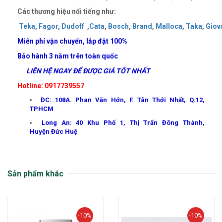
Các thương hiệu nổi tiếng như:
Teka
,
Fagor
,
Dudoff
,
Cata
,
Bosch
,
Brand
,
Malloca
,
Taka
,
Giov
Miễn phí vận chuyển, lắp đặt 100%
Bảo hành 3 năm trên toàn quốc
LIÊN HỆ NGAY ĐỂ ĐƯỢC GIÁ TỐT NHẤT
Hotline: 0917739557
ĐC: 108A. Phan Văn Hớn, F. Tân Thới Nhất, Q.12,
TPHCM
Long An: 40 Khu Phố 1, Thị Trấn Đông Thành,
Huyện Đức Huệ
Sản phẩm khác
-10%
-10%