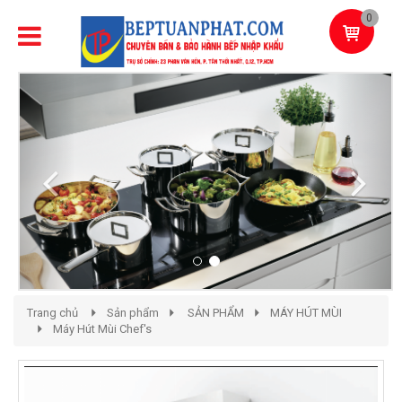
0
Previous
Next
Trang chủ
Sản phẩm
SẢN PHẨM
MÁY HÚT MÙI
Máy Hút Mùi Chef's