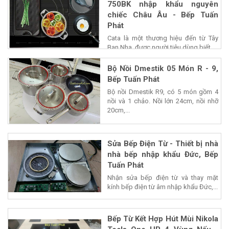
750BK nhập khẩu nguyên
chiếc Châu Âu - Bếp Tuấn
Phát
Cata là một thương hiệu đến từ Tây
Ban Nha, được người tiêu dùng biết...
Bộ Nồi Dmestik 05 Món R - 9,
Bếp Tuấn Phát
Bộ nồi Dmestik R9, có 5 món gồm 4
nồi và 1 chảo. Nồi lớn 24cm, nồi nhỡ
20cm,...
Sửa Bếp Điện Từ - Thiết bị nhà
nhà bếp nhập khẩu Đức, Bếp
Tuấn Phát
Nhận sửa bếp điện từ và thay mặt
kính bếp điện từ âm nhập khẩu Đức,...
Bếp Từ Kết Hợp Hút Mùi Nikola