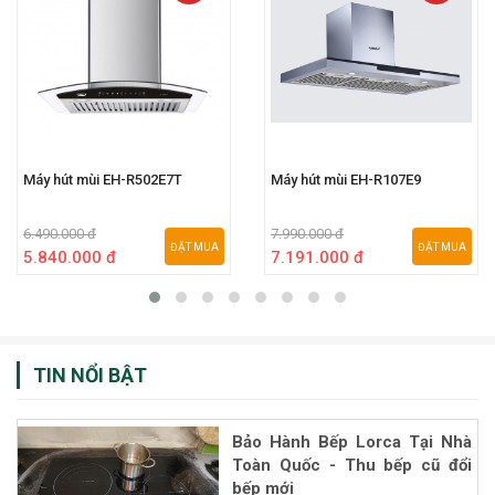
Máy hút mùi EH-R502E7T
Máy hút mùi EH-R107E9
6.490.000 đ
7.990.000 đ
ĐẶT MUA
ĐẶT MUA
5.840.000 đ
7.191.000 đ
TIN NỔI BẬT
Bảo Hành Bếp Lorca Tại Nhà
Toàn Quốc - Thu bếp cũ đổi
bếp mới