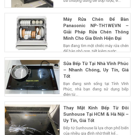
ưa chuộng dùng để ướp rượu, vì...
Máy Rửa Chén Để Bàn
Panasonic NP-TH1WEVN –
Giải Pháp Rửa Chén Thông
Minh Cho Gia Đình Hiện Đại
Bạn đang tìm một chiếc máy rửa chén
để bàn nhỏ gọn, tiết kiệm nước...
Sửa Bếp Từ Tại Nhà Vĩnh Phúc
– Nhanh Chóng, Uy Tín, Giá
Tốt
Bạn đang sinh sống tại Tỉnh Vĩnh
Phúc, nhà bạn đang sử dụng bếp
điện từ...
Thay Mặt Kính Bếp Từ Đôi
Sunhouse Tại HCM & Hà Nội –
Uy Tín, Giá Tốt
Bếp từ Sunhouse là lựa chọn phổ biến
của nhiều gia đình nhờ thiết kế...