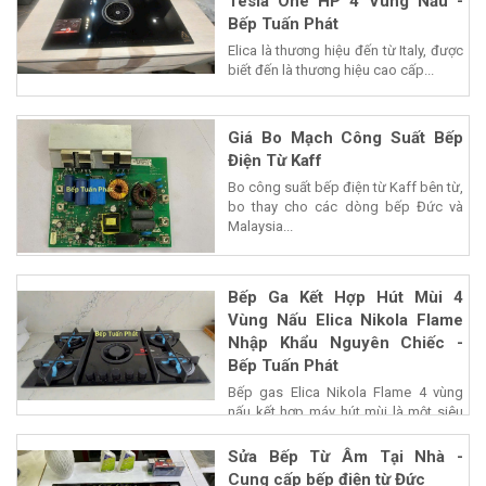
Tesla One HP 4 Vùng Nấu -
Bếp Tuấn Phát
Elica là thương hiệu đến từ Italy, được
biết đến là thương hiệu cao cấp...
Giá Bo Mạch Công Suất Bếp
Điện Từ Kaff
Bo công suất bếp điện từ Kaff bên từ,
bo thay cho các dòng bếp Đức và
Malaysia...
Bếp Ga Kết Hợp Hút Mùi 4
Vùng Nấu Elica Nikola Flame
Nhập Khẩu Nguyên Chiếc -
Bếp Tuấn Phát
Bếp gas Elica Nikola Flame 4 vùng
nấu kết hợp máy hút mùi là một siêu
phẩm của...
Sửa Bếp Từ Âm Tại Nhà -
Cung cấp bếp điện từ Đức