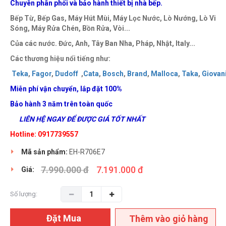
Chuyên phân phối và bảo hành thiết bị nhà bếp.
Bếp Từ, Bếp Gas, Máy Hút Mùi, Máy Lọc Nước, Lò Nướng, Lò Vi
Sóng, Máy Rửa Chén, Bồn Rửa, Vòi...
Của các nước. Đức, Anh, Tây Ban Nha, Pháp, Nhật, Italy...
Các thương hiệu nổi tiếng như:
Teka
,
Fagor
,
Dudoff
,
Cata
,
Bosch
,
Brand
,
Malloca
,
Taka
,
Giovan
Miễn phí vận chuyển, lắp đặt 100%
Bảo hành 3 năm trên toàn quốc
LIÊN HỆ NGAY ĐỂ ĐƯỢC GIÁ TỐT NHẤT
Hotline: 0917739557
Mã sản phẩm:
EH-R706E7
7.990.000 đ
7.191.000 đ
Giá:
Số lượng:
Đặt Mua
Thêm vào giỏ hàng