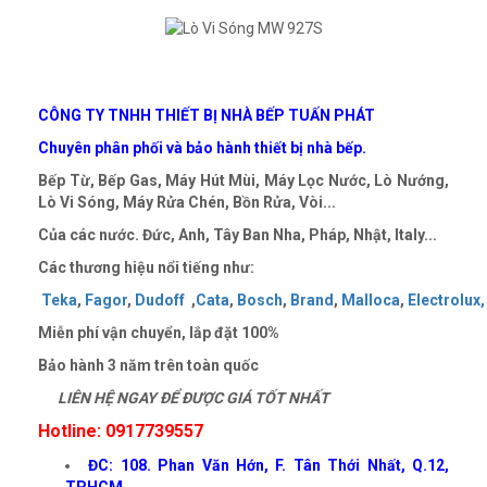
CÔNG TY TNHH THIẾT BỊ NHÀ BẾP TUẤN PHÁT
Chuyên phân phối và bảo hành thiết bị nhà bếp.
Bếp Từ, Bếp Gas, Máy Hút Mùi, Máy Lọc Nước, Lò Nướng,
Lò Vi Sóng, Máy Rửa Chén, Bồn Rửa, Vòi...
Của các nước. Đức, Anh, Tây Ban Nha, Pháp, Nhật, Italy...
Các thương hiệu nổi tiếng như:
Teka
,
Fagor
,
Dudoff
,
Cata
,
Bosch
,
Brand
,
Malloca
,
Electrolux,
Miễn phí vận chuyển, lắp đặt
100%
Bảo hành 3 năm trên toàn quốc
LIÊN HỆ NGAY ĐỂ ĐƯỢC GIÁ TỐT NHẤT
Hotline: 0917739557
ĐC: 108. Phan Văn Hớn, F. Tân Thới Nhất, Q.12,
TPHCM