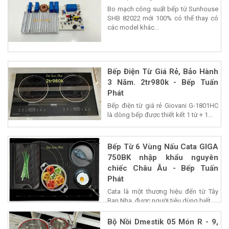
Bo mạch công suất bếp từ Sunhouse
SHB 82022 mới 100% có thể thay có
các model khác...
Bếp Điện Từ Giá Rẻ, Bảo Hành
3 Năm. 2tr980k - Bếp Tuấn
Phát
Bếp điện từ giá rẻ Giovani G-1801HC
là dòng bếp được thiết kết 1 từ + 1...
Bếp Từ 6 Vùng Nấu Cata GIGA
750BK nhập khẩu nguyên
chiếc Châu Âu - Bếp Tuấn
Phát
Cata là một thương hiệu đến từ Tây
Ban Nha, được người tiêu dùng biết...
Bộ Nồi Dmestik 05 Món R - 9,