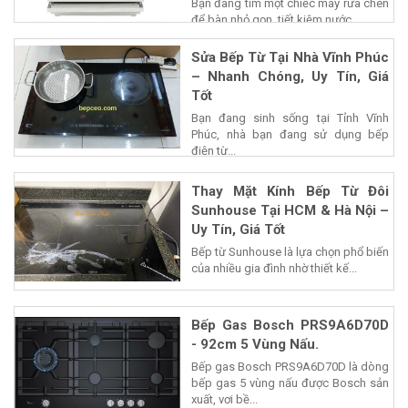
Bạn đang tìm một chiếc máy rửa chén
để bàn nhỏ gọn, tiết kiệm nước...
Sửa Bếp Từ Tại Nhà Vĩnh Phúc
– Nhanh Chóng, Uy Tín, Giá
Tốt
Bạn đang sinh sống tại Tỉnh Vĩnh
Phúc, nhà bạn đang sử dụng bếp
điện từ...
Thay Mặt Kính Bếp Từ Đôi
Sunhouse Tại HCM & Hà Nội –
Uy Tín, Giá Tốt
Bếp từ Sunhouse là lựa chọn phổ biến
của nhiều gia đình nhờ thiết kế...
Bếp Gas Bosch PRS9A6D70D
- 92cm 5 Vùng Nấu.
Bếp gas Bosch PRS9A6D70D là dòng
bếp gas 5 vùng nấu được Bosch sản
xuất, vơi bề...