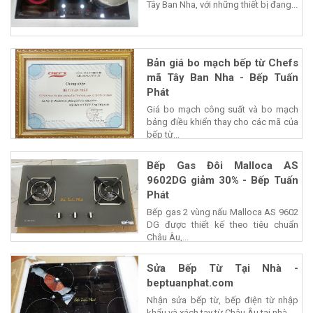
Tây Ban Nha, với những thiết bị đang...
Bản giá bo mạch bếp từ Chefs
mã Tây Ban Nha - Bếp Tuấn
Phát
Giá bo mạch công suất và bo mạch
bảng điều khiển thay cho các mã của
bếp từ...
Bếp Gas Đôi Malloca AS
9602DG giảm 30% - Bếp Tuấn
Phát
Bếp gas 2 vùng nấu Malloca AS 9602
DG được thiết kế theo tiêu chuẩn
Châu Âu,...
Sửa Bếp Từ Tại Nhà -
beptuanphat.com
Nhận sửa bếp từ, bếp điện từ nhập
khẩu và xách tay từ Châu Âu tại nhà,...