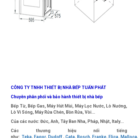
CÔNG TY TNHH THIẾT BỊ NHÀ BẾP TUẤN PHÁT
Chuyên phân phối và bảo hành thiết bị nhà bếp
Bếp Từ, Bếp Gas, Máy Hút Mùi, Máy Lọc Nước, Lò Nướng,
Lò Vi Sóng, Máy Rửa Chén, Bồn Rửa, Vòi...
Của các nước: Đức, Anh, Tây Ban Nha, Pháp, Nhật, Italy...
Các thương hiệu nổi tiếng
như:
Teka
,
Fagor
,
Dudoff
,
Cata
,
Bosch
,
Franke
,
Elica
,
Malloca