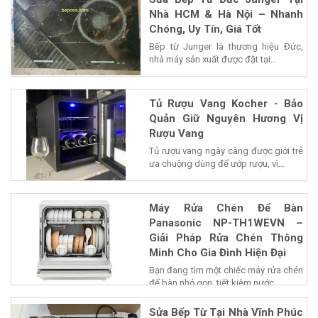
Nhà HCM & Hà Nội – Nhanh
Chóng, Uy Tín, Giá Tốt
Bếp từ Junger là thương hiệu Đức,
nhà máy sản xuất được đặt tại...
Tủ Rượu Vang Kocher - Bảo
Quản Giữ Nguyên Hương Vị
Rượu Vang
Tủ rượu vang ngày càng được giới trẻ
ưa chuộng dùng để ướp rượu, vì...
Máy Rửa Chén Để Bàn
Panasonic NP-TH1WEVN –
Giải Pháp Rửa Chén Thông
Minh Cho Gia Đình Hiện Đại
Bạn đang tìm một chiếc máy rửa chén
để bàn nhỏ gọn, tiết kiệm nước...
Sửa Bếp Từ Tại Nhà Vĩnh Phúc