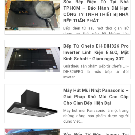
Sửa Bếp Điện Từ Tại Nhà
TP.HCM – Bảo Hành Dài Hạn
CÔNG TY TNHH THIẾT BỊ NHÀ
BẾP TUẤN PHÁT
Bếp điện từ sau một thời gian sử
dụng có thể gặp lỗi không lên
nguồn,...
Bếp Từ Chefs EH-DIH326 Pro
Inverter Linh Kiện E.G.O, Mặt
Kính Schott - Giảm ngay 30%
Giới thiệu sản phẩm Bếp từ Chefs EH-
DIH326PRO là mẫu bếp từ đôi
Inveter...
Máy Hút Mùi Nhật Panasonic –
Giải Pháp Khử Mùi Cao Cấp
Cho Gian Bếp Hiện Đại
Máy hút mùi Panasonic là một trong
những dòng sản phẩm được người
dùng Việt...
Sửa Bếp Từ Đức Junger Tại