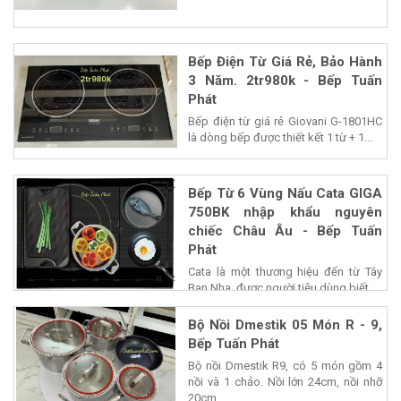
Bếp Điện Từ Giá Rẻ, Bảo Hành
3 Năm. 2tr980k - Bếp Tuấn
Phát
Bếp điện từ giá rẻ Giovani G-1801HC
là dòng bếp được thiết kết 1 từ + 1...
Bếp Từ 6 Vùng Nấu Cata GIGA
750BK nhập khẩu nguyên
chiếc Châu Âu - Bếp Tuấn
Phát
Cata là một thương hiệu đến từ Tây
Ban Nha, được người tiêu dùng biết...
Bộ Nồi Dmestik 05 Món R - 9,
Bếp Tuấn Phát
Bộ nồi Dmestik R9, có 5 món gồm 4
nồi và 1 chảo. Nồi lớn 24cm, nồi nhỡ
20cm,...