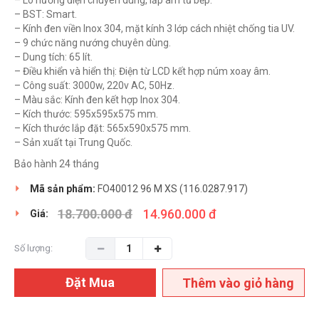
– Lò nướng điện chuyên dùng, lắp âm tủ bếp.
– BST: Smart.
– Kính đen viền Inox 304, mặt kính 3 lớp cách nhiệt chống tia UV.
– 9 chức năng nướng chuyên dùng.
– Dung tích: 65 lít.
– Điều khiển và hiển thị: Điện từ LCD kết hợp núm xoay âm.
– Công suất: 3000w, 220v AC, 50Hz.
– Màu sắc: Kính đen kết hợp Inox 304.
– Kích thước: 595x595x575 mm.
– Kích thước lắp đặt: 565x590x575 mm.
– Sản xuất tại Trung Quốc.
Bảo hành 24 tháng
Mã sản phẩm:
FO40012 96 M XS (116.0287.917)
18.700.000 đ
14.960.000 đ
Giá:
Số lượng:
Đặt Mua
Thêm vào giỏ hàng