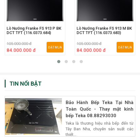
Lò Nướng Franke FS 913 P BK
Lò Nướng Franke FS 913 M BK
DCT TFT (116.0373.684)
DCT TFT (116.0373.683)
105.000.000 đ
105.000.000 đ
ĐẶT MUA
ĐẶT MUA
84.000.000 đ
84.000.000 đ
TIN NỔI BẬT
Bảo Hành Bếp Teka Tại Nhà
Toàn Quốc - Thay mặt kính
bếp Teka 08.88293030
Teka là thương hiệu nhà bếp đến từ
Tây Ban Nha, chuyên sản suất các
thiết...