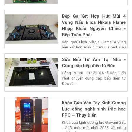
Bếp Ga Kết Hợp Hút Mùi 4
Vùng Nấu Elica Nikola Flame
Nhập Khẩu Nguyên Chiếc -
Bếp Tuấn Phát
Bếp gas Elica Nikola Flame 4 vùng
nấu kết hợp máy hút mùi là một siêu
phẩm của...
Sửa Bếp Từ Âm Tại Nhà -
Cung cấp bếp điện từ Đức
Công Ty TNHH Thiết Bị Nhà Bếp Tuấn
Phát chuyên cung cấp bếp điện từ
Đức và...
Khóa Cửa Vân Tay Kính Cường
Lực công nghệ sinh trắc học
FPC – Thụy Điển
Khóa cửa kính cường lực Giovani GSL
- G1B mẫu mới nhất 2025 với công