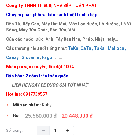
Công Ty TNHH Thiết Bị NHÀ BẾP TUẤN PHÁT
Chuyên phân phối và bảo hành thiết bị nhà bếp.
Bếp Từ, Bếp Gas, Máy Hút Mùi, Máy Lọc Nước, Lò Nướng, Lò Vi
Sóng, Máy Rửa Chén, Bồn Rửa, Vòi...
Của các nước. Đức, Anh, Tây Ban Nha, Pháp, Nhật, Italy...
Các thương hiệu nổi tiếng như:
TeKa ,
CaTa ,
TaKa ,
Malloca ,
Canzy
,
Giovanni
,
Fagor
......
Miễn phí vận chuyển, lắp đặt 100%
Bảo hành 2 năm trên toàn quốc
LIÊN HỆ NGAY ĐỂ ĐƯỢC GIÁ TỐT NHẤT
Hotline: 0917739557
Mã sản phẩm:
Ruby
25.560.000 đ
20.448.000 đ
Giá:
Số lượng: