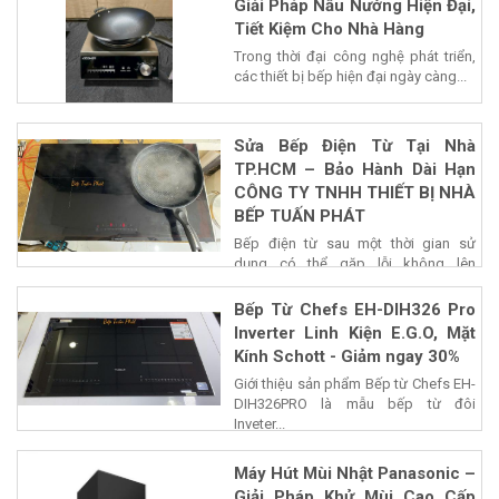
Giải Pháp Nấu Nướng Hiện Đại,
Tiết Kiệm Cho Nhà Hàng
Trong thời đại công nghệ phát triển,
các thiết bị bếp hiện đại ngày càng...
Sửa Bếp Điện Từ Tại Nhà
TP.HCM – Bảo Hành Dài Hạn
CÔNG TY TNHH THIẾT BỊ NHÀ
BẾP TUẤN PHÁT
Bếp điện từ sau một thời gian sử
dụng có thể gặp lỗi không lên
nguồn,...
Bếp Từ Chefs EH-DIH326 Pro
Inverter Linh Kiện E.G.O, Mặt
Kính Schott - Giảm ngay 30%
Giới thiệu sản phẩm Bếp từ Chefs EH-
DIH326PRO là mẫu bếp từ đôi
Inveter...
Máy Hút Mùi Nhật Panasonic –
Giải Pháp Khử Mùi Cao Cấp