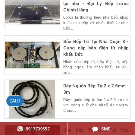
tại nhà - Đại Lý Bếp Lorca
Chính Hãng
Lorca là thương hiệu nhà bếp nhập
khẩu cao cấp với nhiều thiết bị như:
Bếp...
Sửa Bếp Từ Tại Nhà Quận 3 -
Cung cấp bếp điện từ nhập
khẩu Đức
Nhận sửa bếp từ, bếp điện từ, bếp
hồng ngoại âm nhập khẩu tại khu
vực...
Dây Nguồn Bếp Từ 2 x 2.5mm -
3m
Dây nguồn bếp từ âm 2 x 2.5mm dài
ZALO
3m, công suất chịu tải tối đa 5.500W
Chuôi...
0917739557
SMS
Sửa Bếp Từ Đôi Tại Nhà