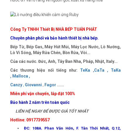
nước G7 và rõ ràng về nguồn gốc xuất xứ hàng hóa
Công Ty TNHH Thiết Bị NHÀ BẾP TUẤN PHÁT
Chuyên phân phối và bảo hành thiết bị nhà bếp.
Bếp Từ, Bếp Gas, Máy Hút Mùi, Máy Lọc Nước, Lò Nướng,
Lò Vi Sóng, Máy Rửa Chén, Bồn Rửa, Vòi...
Của các nước. Đức, Anh, Tây Ban Nha, Pháp, Nhật, Italy...
Các thương hiệu nổi tiếng như:
TeKa ,
CaTa ,
TaKa
,
Malloca ,
Canzy
,
Giovanni
,
Fagor
......
Miễn phí vận chuyển, lắp đặt 100%
Bảo hành 2 năm trên toàn quốc
LIÊN HỆ NGAY ĐỂ ĐƯỢC GIÁ TỐT NHẤT
Hotline: 0917739557
ĐC: 108A. Phan Văn Hớn, F. Tân Thới Nhất, Q.12,