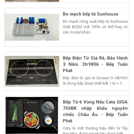
Bo mạch bếp từ Sunhouse
Bo mạch công suất bếp từ Sunhouse
SHB 82022 mới 100% có thể thay có
các model khác...
Bếp Điện Từ Giá Rẻ, Bảo Hành
3 Năm. 2tr980k - Bếp Tuấn
Phát
Bếp điện từ giá rẻ Giovani G-1801HC
là dòng bếp được thiết kết 1 từ + 1...
Bếp Từ 6 Vùng Nấu Cata GIGA
750BK nhập khẩu nguyên
chiếc Châu Âu - Bếp Tuấn
Phát
Cata là một thương hiệu đến từ Tây
Ban Nha, được người tiêu dùng biết...