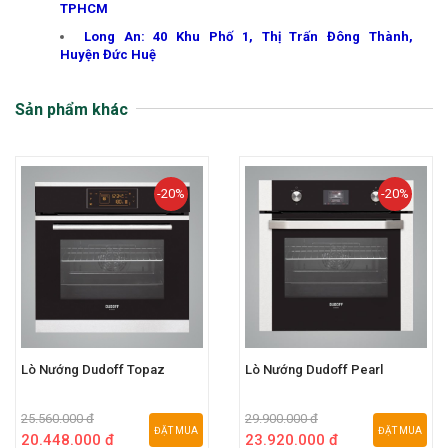
TPHCM
Long An: 40 Khu Phố 1, Thị Trấn Đông Thành,
Huyện Đức Huệ
Sản phẩm khác
-20%
-20%
Lò Nướng Dudoff Topaz
Lò Nướng Dudoff Pearl
25.560.000 đ
29.900.000 đ
ĐẶT MUA
ĐẶT MUA
20.448.000 đ
23.920.000 đ