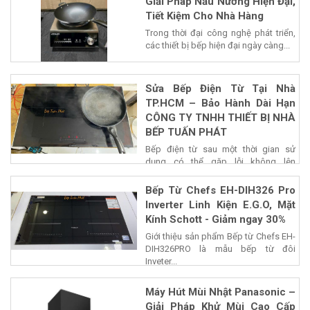
Giải Pháp Nấu Nướng Hiện Đại,
Tiết Kiệm Cho Nhà Hàng
Trong thời đại công nghệ phát triển,
các thiết bị bếp hiện đại ngày càng...
Sửa Bếp Điện Từ Tại Nhà
TP.HCM – Bảo Hành Dài Hạn
CÔNG TY TNHH THIẾT BỊ NHÀ
BẾP TUẤN PHÁT
Bếp điện từ sau một thời gian sử
dụng có thể gặp lỗi không lên
nguồn,...
Bếp Từ Chefs EH-DIH326 Pro
Inverter Linh Kiện E.G.O, Mặt
Kính Schott - Giảm ngay 30%
Giới thiệu sản phẩm Bếp từ Chefs EH-
DIH326PRO là mẫu bếp từ đôi
Inveter...
Máy Hút Mùi Nhật Panasonic –
Giải Pháp Khử Mùi Cao Cấp