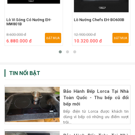
Lò Vi Sóng Có Nướng EH-
Lò Nướng Chefs EH-BO600B
MW801B
8.600.000 đ
12.900.000 đ
ĐẶT MUA
ĐẶT MUA
6.880.000 đ
10.320.000 đ
TIN NỔI BẬT
Bảo Hành Bếp Lorca Tại Nhà
Toàn Quốc - Thu bếp cũ đổi
bếp mới
Bếp điện từ Lorca được khách tin
dùng vì bếp có những ưu điểm vượt
trội...