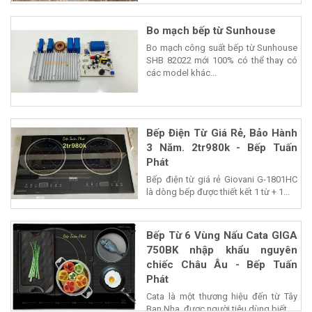
Bo mạch bếp từ Sunhouse
Bo mạch công suất bếp từ Sunhouse
SHB 82022 mới 100% có thể thay có
các model khác...
Bếp Điện Từ Giá Rẻ, Bảo Hành
3 Năm. 2tr980k - Bếp Tuấn
Phát
Bếp điện từ giá rẻ Giovani G-1801HC
là dòng bếp được thiết kết 1 từ + 1...
Bếp Từ 6 Vùng Nấu Cata GIGA
750BK nhập khẩu nguyên
chiếc Châu Âu - Bếp Tuấn
Phát
Cata là một thương hiệu đến từ Tây
Ban Nha, được người tiêu dùng biết...