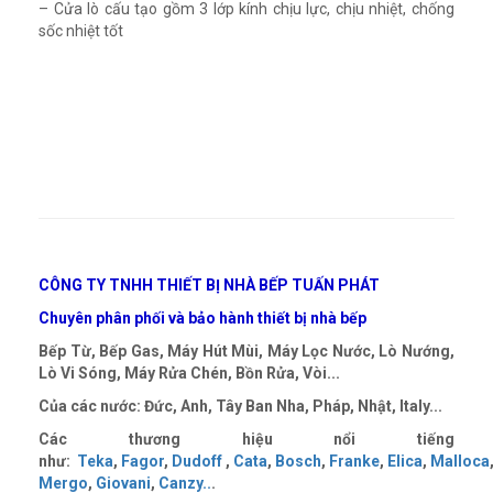
– Cửa lò cấu tạo gồm 3 lớp kính chịu lực, chịu nhiệt, chống
sốc nhiệt tốt
CÔNG TY TNHH THIẾT BỊ NHÀ BẾP TUẤN PHÁT
Chuyên phân phối và bảo hành thiết bị nhà bếp
Bếp Từ, Bếp Gas, Máy Hút Mùi, Máy Lọc Nước, Lò Nướng,
Lò Vi Sóng, Máy Rửa Chén, Bồn Rửa, Vòi...
Của các nước: Đức, Anh, Tây Ban Nha, Pháp, Nhật, Italy...
Các thương hiệu nổi tiếng
như:
Teka
,
Fagor
,
Dudoff
,
Cata
,
Bosch
,
Franke
,
Elica
,
Malloca
Mergo
,
Giovani
,
Canzy
..
.