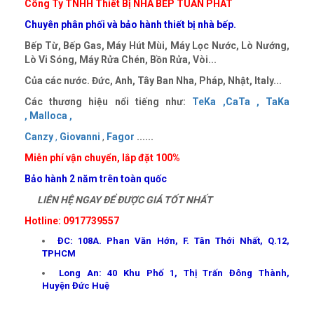
Công Ty TNHH Thiết Bị NHÀ BẾP TUẤN PHÁT
Chuyên phân phối và bảo hành thiết bị nhà bếp.
Bếp Từ, Bếp Gas, Máy Hút Mùi, Máy Lọc Nước, Lò Nướng,
Lò Vi Sóng, Máy Rửa Chén, Bồn Rửa, Vòi...
Của các nước. Đức, Anh, Tây Ban Nha, Pháp, Nhật, Italy...
Các thương hiệu nổi tiếng như:
TeKa ,
CaTa ,
TaKa
,
Malloca ,
Canzy
,
Giovanni
,
Fagor
......
Miễn phí vận chuyển, lắp đặt 100%
Bảo hành 2 năm trên toàn quốc
LIÊN HỆ NGAY ĐỂ ĐƯỢC GIÁ TỐT NHẤT
Hotline: 0917739557
ĐC: 108A. Phan Văn Hớn, F. Tân Thới Nhất, Q.12,
TPHCM
Long An: 40 Khu Phố 1, Thị Trấn Đông Thành,
Huyện Đức Huệ