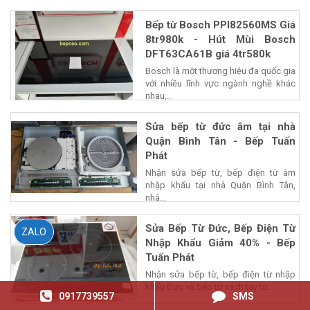
Bếp từ Bosch PPI82560MS Giá
8tr980k - Hút Mùi Bosch
DFT63CA61B giá 4tr580k
Bosch là một thương hiệu đa quốc gia
với nhiều lĩnh vực ngành nghề khác
nhau,...
Sửa bếp từ đức âm tại nhà
Quận Bình Tân - Bếp Tuấn
Phát
Nhận sửa bếp từ, bếp điện từ âm
nhập khẩu tại nhà Quận Bình Tân,
nhà...
Sửa Bếp Từ Đức, Bếp Điện Từ
ZALO
Nhập Khẩu Giảm 40% - Bếp
Tuấn Phát
Nhận sửa bếp từ, bếp điện từ nhập
khẩu Đức và bếp từ xách tay từ...
0917739557
SMS