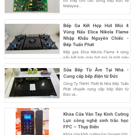
bo thay cho các dòng bếp Đức và
Malaysia...
Bếp Ga Kết Hợp Hút Mùi 4
Vùng Nấu Elica Nikola Flame
Nhập Khẩu Nguyên Chiếc -
Bếp Tuấn Phát
Bếp gas Elica Nikola Flame 4 vùng
nấu kết hợp máy hút mùi là một siêu
phẩm của...
Sửa Bếp Từ Âm Tại Nhà -
Cung cấp bếp điện từ Đức
Công Ty TNHH Thiết Bị Nhà Bếp Tuấn
Phát chuyên cung cấp bếp điện từ
Đức và...
Khóa Cửa Vân Tay Kính Cường
Lực công nghệ sinh trắc học
FPC – Thụy Điển
Khóa cửa kính cường lực Giovani GSL