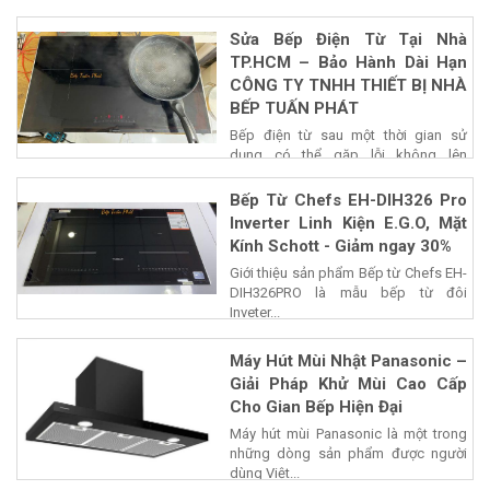
Sửa Bếp Điện Từ Tại Nhà
TP.HCM – Bảo Hành Dài Hạn
CÔNG TY TNHH THIẾT BỊ NHÀ
BẾP TUẤN PHÁT
Bếp điện từ sau một thời gian sử
dụng có thể gặp lỗi không lên
nguồn,...
Bếp Từ Chefs EH-DIH326 Pro
Inverter Linh Kiện E.G.O, Mặt
Kính Schott - Giảm ngay 30%
Giới thiệu sản phẩm Bếp từ Chefs EH-
DIH326PRO là mẫu bếp từ đôi
Inveter...
Máy Hút Mùi Nhật Panasonic –
Giải Pháp Khử Mùi Cao Cấp
Cho Gian Bếp Hiện Đại
Máy hút mùi Panasonic là một trong
những dòng sản phẩm được người
dùng Việt...