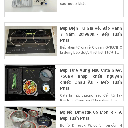
các model khác...
Bếp Điện Từ Giá Rẻ, Bảo Hành
3 Năm. 2tr980k - Bếp Tuấn
Phát
Bếp điện từ giá rẻ Giovani G-1801HC
là dòng bếp được thiết kết 1 từ + 1...
Bếp Từ 6 Vùng Nấu Cata GIGA
750BK nhập khẩu nguyên
chiếc Châu Âu - Bếp Tuấn
Phát
Cata là một thương hiệu đến từ Tây
Ban Nha, được người tiêu dùng biết...
Bộ Nồi Dmestik 05 Món R - 9,
Bếp Tuấn Phát
Bộ nồi Dmestik R9, có 5 món gồm 4