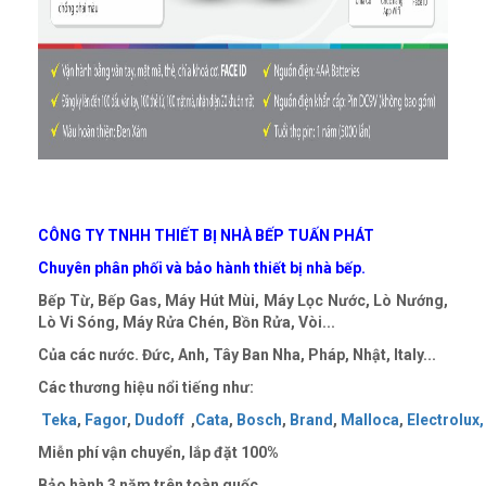
CÔNG TY TNHH THIẾT BỊ NHÀ BẾP TUẤN PHÁT
Chuyên phân phối và bảo hành thiết bị nhà bếp.
Bếp Từ, Bếp Gas, Máy Hút Mùi, Máy Lọc Nước, Lò Nướng,
Lò Vi Sóng, Máy Rửa Chén, Bồn Rửa, Vòi...
Của các nước. Đức, Anh, Tây Ban Nha, Pháp, Nhật, Italy...
Các thương hiệu nổi tiếng như:
Teka
,
Fagor
,
Dudoff
,
Cata
,
Bosch
,
Brand
,
Malloca
,
Electrolux,
Miễn phí vận chuyển, lắp đặt
100%
Bảo hành 3 năm trên toàn quốc