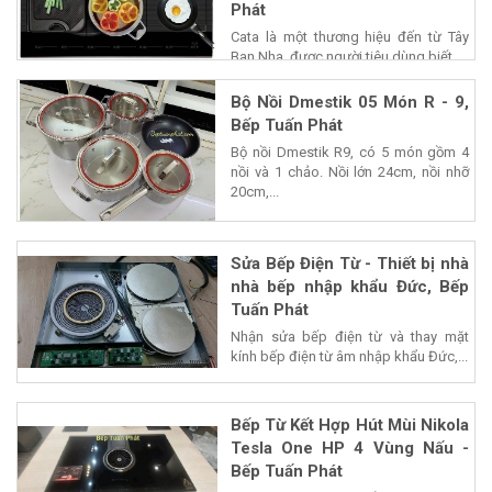
Phát
Cata là một thương hiệu đến từ Tây
Ban Nha, được người tiêu dùng biết...
Bộ Nồi Dmestik 05 Món R - 9,
Bếp Tuấn Phát
Bộ nồi Dmestik R9, có 5 món gồm 4
nồi và 1 chảo. Nồi lớn 24cm, nồi nhỡ
20cm,...
Sửa Bếp Điện Từ - Thiết bị nhà
nhà bếp nhập khẩu Đức, Bếp
Tuấn Phát
Nhận sửa bếp điện từ và thay mặt
kính bếp điện từ âm nhập khẩu Đức,...
Bếp Từ Kết Hợp Hút Mùi Nikola
Tesla One HP 4 Vùng Nấu -
Bếp Tuấn Phát