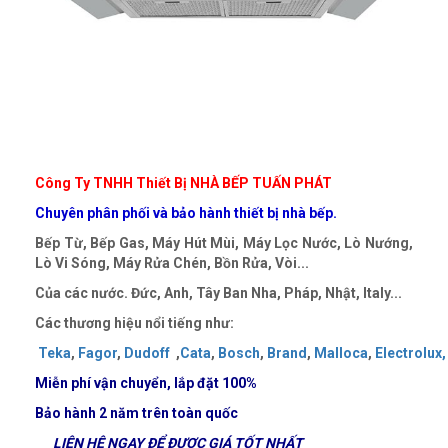
Công Ty TNHH Thiết Bị NHÀ BẾP TUẤN PHÁT
Chuyên phân phối và bảo hành thiết bị nhà bếp.
Bếp Từ, Bếp Gas, Máy Hút Mùi, Máy Lọc Nước, Lò Nướng,
Lò Vi Sóng, Máy Rửa Chén, Bồn Rửa, Vòi...
Của các nước. Đức, Anh, Tây Ban Nha, Pháp, Nhật, Italy...
Các thương hiệu nổi tiếng như:
Teka
,
Fagor
,
Dudoff
,
Cata
,
Bosch
,
Brand
,
Malloca
,
Electrolux,
Miễn phí vận chuyển, lắp đặt
100%
Bảo hành 2 năm trên toàn quốc
LIÊN HỆ NGAY ĐỂ ĐƯỢC GIÁ TỐT NHẤT