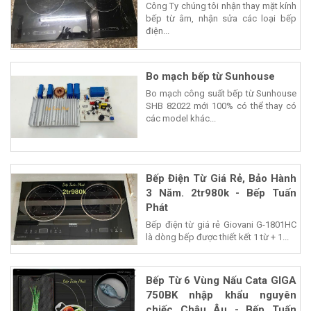
Công Ty chúng tôi nhận thay mặt kính
bếp từ âm, nhận sửa các loại bếp
điện...
Bo mạch bếp từ Sunhouse
Bo mạch công suất bếp từ Sunhouse
SHB 82022 mới 100% có thể thay có
các model khác...
Bếp Điện Từ Giá Rẻ, Bảo Hành
3 Năm. 2tr980k - Bếp Tuấn
Phát
Bếp điện từ giá rẻ Giovani G-1801HC
là dòng bếp được thiết kết 1 từ + 1...
Bếp Từ 6 Vùng Nấu Cata GIGA
750BK nhập khẩu nguyên
chiếc Châu Âu - Bếp Tuấn