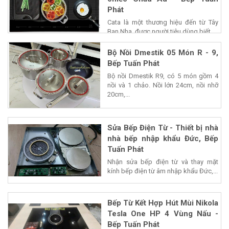
Phát
Cata là một thương hiệu đến từ Tây
Ban Nha, được người tiêu dùng biết...
Bộ Nồi Dmestik 05 Món R - 9,
Bếp Tuấn Phát
Bộ nồi Dmestik R9, có 5 món gồm 4
nồi và 1 chảo. Nồi lớn 24cm, nồi nhỡ
20cm,...
Sửa Bếp Điện Từ - Thiết bị nhà
nhà bếp nhập khẩu Đức, Bếp
Tuấn Phát
Nhận sửa bếp điện từ và thay mặt
kính bếp điện từ âm nhập khẩu Đức,...
Bếp Từ Kết Hợp Hút Mùi Nikola
Tesla One HP 4 Vùng Nấu -
Bếp Tuấn Phát