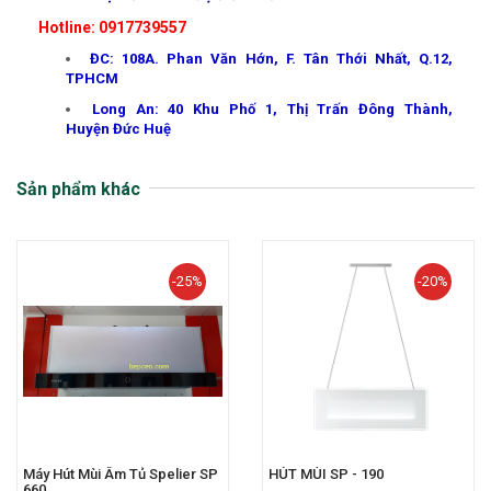
Hotline: 0917739557
ĐC: 108A. Phan Văn Hớn, F. Tân Thới Nhất, Q.12,
TPHCM
Long An: 40 Khu Phố 1, Thị Trấn Đông Thành,
Huyện Đức Huệ
Sản phẩm khác
-25%
-20%
Máy Hút Mùi Âm Tủ Spelier SP
HÚT MÙI SP - 190
660