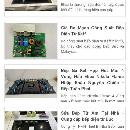
Elica là thương hiệu đến từ Italy, được
biết đến là thương hiệu cao cấp...
Giá Bo Mạch Công Suất Bếp
Điện Từ Kaff
Bo công suất bếp điện từ Kaff bên từ,
bo thay cho các dòng bếp Đức và
Malaysia...
Bếp Ga Kết Hợp Hút Mùi 4
Vùng Nấu Elica Nikola Flame
Nhập Khẩu Nguyên Chiếc -
Bếp Tuấn Phát
Bếp gas Elica Nikola Flame 4 vùng
nấu kết hợp máy hút mùi là một siêu
phẩm của...
Sửa Bếp Từ Âm Tại Nhà -
Cung cấp bếp điện từ Đức
Công Ty TNHH Thiết Bị Nhà Bếp Tuấn