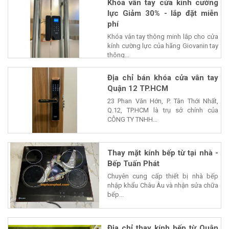
Khóa vân tay cửa kính cường
lực Giảm 30% - lắp đặt miễn
phí
Khóa vân tay thông minh lắp cho cửa
kính cường lực của hãng Giovanin tay
thông...
Địa chỉ bán khóa cửa vân tay
Quận 12 TP.HCM
23 Phan Văn Hớn, P. Tân Thới Nhất,
Q.12, TP.HCM là trụ sở chính của
CÔNG TY TNHH...
Thay mặt kính bếp từ tại nhà -
Bếp Tuấn Phát
Chuyên cung cấp thiết bị nhà bếp
nhập khẩu Châu Âu và nhận sửa chữa
bếp...
Địa chỉ thay kính bếp từ Quận