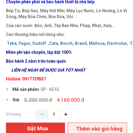
Chuyên phân phối và bảo hành thiết bị nhà bếp.
Bếp Từ, Bếp Gas, Máy Hút Mùi, Máy Lọc Nước, Lò Nướng, Lò Vi
Sóng, Máy Rửa Chén, Bồn Rửa, Vòi...
Của các nước. Đức, Anh, Tây Ban Nha, Pháp, Nhật, Italy...
Các thương hiệu nổi tiếng như:
Teka
,
Fagor
,
Dudoff
,
Cata
,
Bosch
,
Brand
,
Malloca
,
Electrolux,
T
Miễn phí vận chuyển, lắp đặt
100%
Bảo hành 2 năm trên toàn quốc
LIÊN HỆ NGAY ĐỂ ĐƯỢC GIÁ TỐT NHẤT
Hotline: 0917739557
Mã sản phẩm:
SP - 651G
5.200.000 đ
4.160.000 đ
Giá:
Số lượng:
Đặt Mua
Thêm vào giỏ hàng