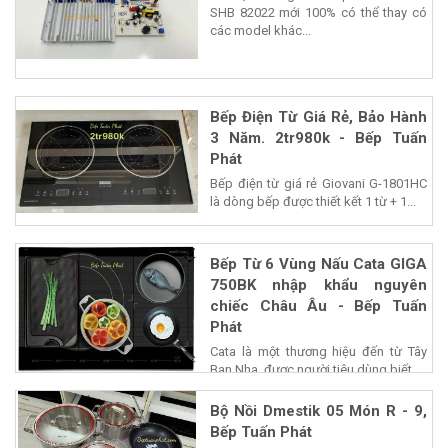
SHB 82022 mới 100% có thể thay có
các model khác...
Bếp Điện Từ Giá Rẻ, Bảo Hành
3 Năm. 2tr980k - Bếp Tuấn
Phát
Bếp điện từ giá rẻ Giovani G-1801HC
là dòng bếp được thiết kết 1 từ + 1...
Bếp Từ 6 Vùng Nấu Cata GIGA
750BK nhập khẩu nguyên
chiếc Châu Âu - Bếp Tuấn
Phát
Cata là một thương hiệu đến từ Tây
Ban Nha, được người tiêu dùng biết...
Bộ Nồi Dmestik 05 Món R - 9,
Bếp Tuấn Phát