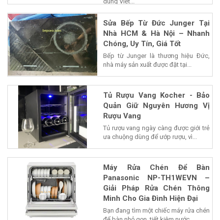
dùng Việt...
Sửa Bếp Từ Đức Junger Tại
Nhà HCM & Hà Nội – Nhanh
Chóng, Uy Tín, Giá Tốt
Bếp từ Junger là thương hiệu Đức,
nhà máy sản xuất được đặt tại...
Tủ Rượu Vang Kocher - Bảo
Quản Giữ Nguyên Hương Vị
Rượu Vang
Tủ rượu vang ngày càng được giới trẻ
ưa chuộng dùng để ướp rượu, vì...
Máy Rửa Chén Để Bàn
Panasonic NP-TH1WEVN –
Giải Pháp Rửa Chén Thông
Minh Cho Gia Đình Hiện Đại
Bạn đang tìm một chiếc máy rửa chén
để bàn nhỏ gọn, tiết kiệm nước...