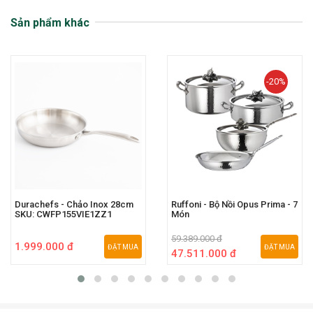
Sản phẩm khác
-20%
Durachefs - Chảo Inox 28cm
Ruffoni - Bộ Nồi Opus Prima - 7
SKU: CWFP155VIE1ZZ1
Món
59.389.000 đ
1.999.000 đ
ĐẶT MUA
ĐẶT MUA
47.511.000 đ