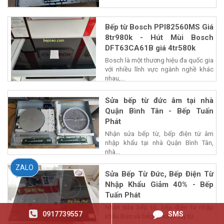
Bếp từ Bosch PPI82560MS Giá
8tr980k - Hút Mùi Bosch
DFT63CA61B giá 4tr580k
Bosch là một thương hiệu đa quốc gia
với nhiều lĩnh vực ngành nghề khác
nhau,...
Sửa bếp từ đức âm tại nhà
Quận Bình Tân - Bếp Tuấn
Phát
Nhận sửa bếp từ, bếp điện từ âm
nhập khẩu tại nhà Quận Bình Tân,
nhà...
ZALO
Sửa Bếp Từ Đức, Bếp Điện Từ
Nhập Khẩu Giảm 40% - Bếp
Tuấn Phát
Nhận sửa bếp từ, bếp điện từ nhập
0917739557
SMS
khẩu Đức và bếp từ xách tay từ...