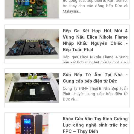
Bo công suất bếp điện từ Kaff bên từ,
bo thay cho các dòng bếp Đức và
Malaysia...
Bếp Ga Kết Hợp Hút Mùi 4
Vùng Nấu Elica Nikola Flame
Nhập Khẩu Nguyên Chiếc -
Bếp Tuấn Phát
Bếp gas Elica Nikola Flame 4 vùng
nấu kết hợp máy hút mùi là một siêu
phẩm của...
Sửa Bếp Từ Âm Tại Nhà -
Cung cấp bếp điện từ Đức
Công Ty TNHH Thiết Bị Nhà Bếp Tuấn
Phát chuyên cung cấp bếp điện từ
Đức và...
Khóa Cửa Vân Tay Kính Cường
Lực công nghệ sinh trắc học
FPC – Thụy Điển