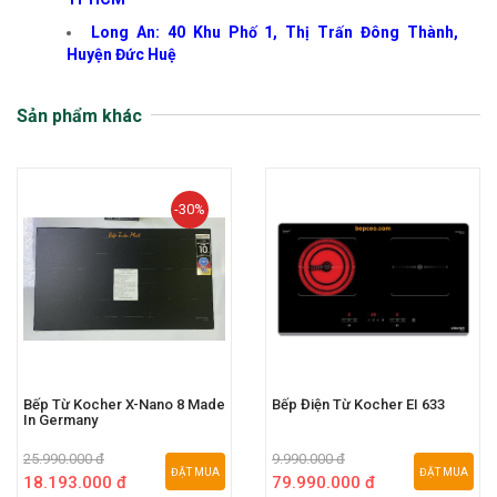
Long An: 40 Khu Phố 1, Thị Trấn Đông Thành,
Huyện Đức Huệ
Sản phẩm khác
-30%
Bếp Từ Kocher X-Nano 8 Made
Bếp Điện Từ Kocher EI 633
In Germany
25.990.000 đ
9.990.000 đ
ĐẶT MUA
ĐẶT MUA
18.193.000 đ
79.990.000 đ