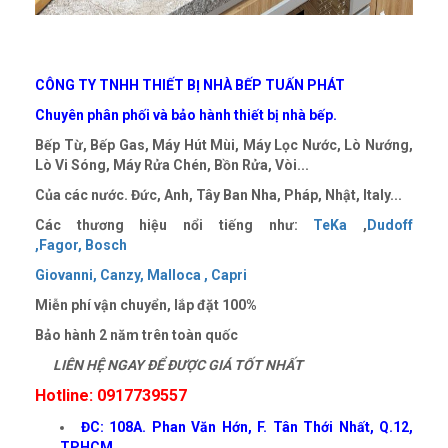
CÔNG TY TNHH THIẾT BỊ NHÀ BẾP TUẤN PHÁT
Chuyên phân phối và bảo hành thiết bị nhà bếp.
Bếp Từ, Bếp Gas, Máy Hút Mùi, Máy Lọc Nước, Lò Nướng,
Lò Vi Sóng, Máy Rửa Chén, Bồn Rửa, Vòi...
Của các nước. Đức, Anh, Tây Ban Nha, Pháp, Nhật, Italy...
Các thương hiệu nổi tiếng như:
TeKa
,
Dudoff
,
Fagor,
Bosch
Giovanni,
Canzy,
Malloca ,
Capri
Miễn phí vận chuyển, lắp đặt 100%
Bảo hành 2 năm trên toàn quốc
LIÊN HỆ NGAY ĐỂ ĐƯỢC GIÁ TỐT NHẤT
Hotline: 0917739557
ĐC: 108A. Phan Văn Hớn, F. Tân Thới Nhất, Q.12,
TPHCM