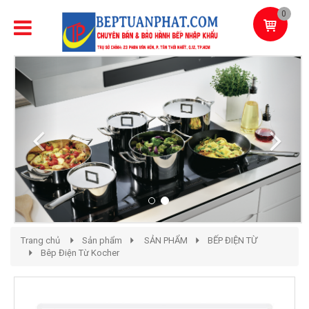
0
Previous
Next
Trang chủ
Sản phẩm
SẢN PHẨM
BẾP ĐIỆN TỪ
Bêp Điện Từ Kocher