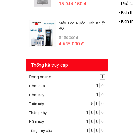
15.044.150 đ
- Phải
- Kích 
- Kích 
Máy Lọc Nước Tinh Khiết
RO...
5.150.000 đ
4.635.000 đ
Thống kê truy cập
Đang online
1
1
0
Hôm qua
1
0
Hôm nay
5
0
0
Tuần này
1
0
0
0
Tháng này
1
0
0
0
Năm nay
1
0
0
0
Tổng truy cập