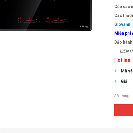
Của các n
Các thươn
Giovanni,
Miễn phí 
Bảo hành
LIÊN HỆ
Hotline
Mã sả
Giá:
Số lượng: