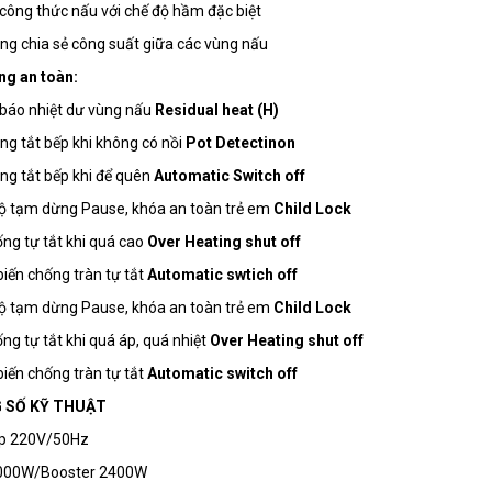
công thức nấu với chế độ hầm đặc biệt
ng chia sẻ công suất giữa các vùng nấu
ng an toàn:
báo nhiệt dư vùng nấu
Residual heat (H)
ng tắt bếp khi không có nồi
Pot Detectinon
ng tắt bếp khi để quên
Automatic Switch off
ộ tạm dừng Pause, khóa an toàn trẻ em
Child Lock
ống tự tắt khi quá cao
Over Heating shut off
iến chống tràn tự tắt
Automatic swtich off
ộ tạm dừng Pause, khóa an toàn trẻ em
Child Lock
ống tự tắt khi quá áp, quá nhiệt
Over Heating shut off
iến chống tràn tự tắt
Automatic switch off
 SỐ KỸ THUẬT
áp 220V/50Hz
 2000W/Booster 2400W