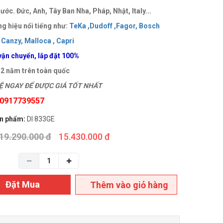
ước. Đức, Anh, Tây Ban Nha, Pháp, Nhật, Italy...
g hiệu nổi tiếng như:
TeKa
,
Dudoff ,
Fagor,
Bosch
Canzy,
Malloca ,
Capri
vận chuyển, lắp đặt 100%
 2 năm trên toàn quốc
 NGAY ĐỂ ĐƯỢC GIÁ TỐT NHẤT
: 0917739557
n phẩm:
DI 833GE
19.290.000 đ
15.430.000 đ
Đặt Mua
Thêm vào giỏ hàng