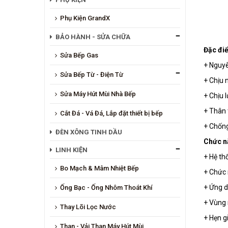
Phụ Kiện GrandX
BẢO HÀNH - SỬA CHỮA
Đặc đi
Sửa Bếp Gas
+ Nguyê
Sửa Bếp Từ - Điện Từ
+ Chịu 
Sửa Máy Hút Mùi Nhà Bếp
+ Chịu l
+ Thân 
Cắt Đá - Vá Đá, Lắp đặt thiết bị bếp
+ Chống
ĐÈN XÔNG TINH DẦU
Chức n
LINH KIỆN
+ Hệ th
Bo Mạch & Mâm Nhiệt Bếp
+ Chức 
+ Ứng d
Ống Bạc - Ống Nhôm Thoát Khí
+ Vùng 
Thay Lõi Lọc Nước
+ Hẹn g
Than - Vải Than Máy Hút Mùi