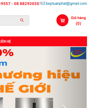
beptuanphat@gmail.com
|
39557 - 08 88293030
Giỏ hàng
(
0
)
LIÊN HỆ
Next