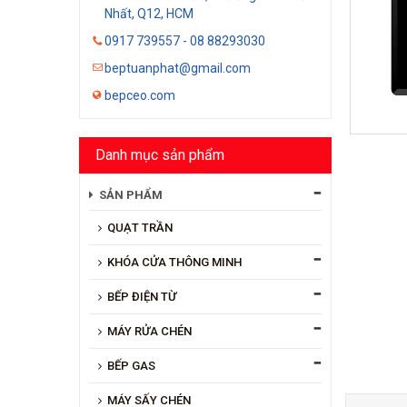
Nhất, Q12, HCM
0917 739557 - 08 88293030
beptuanphat@gmail.com
bepceo.com
Danh mục sản phẩm
SẢN PHẨM
QUẠT TRẦN
KHÓA CỬA THÔNG MINH
BẾP ĐIỆN TỪ
MÁY RỬA CHÉN
BẾP GAS
MÁY SẤY CHÉN