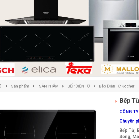
ủ
Sản phẩm
SẢN PHẨM
BẾP ĐIỆN TỪ
Bêp Điện Từ Kocher
Bếp Từ
CÔNG TY
Chuyên ph
Bếp Từ, 
Sóng, Máy