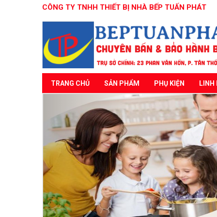
CÔNG TY TNHH THIẾT BỊ NHÀ BẾP TUẤN PHÁT
TRANG CHỦ
SẢN PHẨM
PHỤ KIỆN
LINH 
Previous