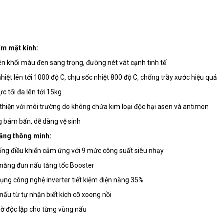
ểm mặt kính:
n khối màu đen sang trọng, đường nét vát cạnh tinh tế
nhiệt lên tới 1000 độ C, chịu sốc nhiệt 800 độ C, chống trầy xước hiệu quả
ực tối đa lên tới 15kg
thiện với môi trường do không chứa kim loại độc hại asen và antimon
 bám bẩn, dễ dàng vệ sinh
ăng thông minh:
ống điều khiển cảm ứng với 9 mức công suất siêu nhạy
năng đun nấu tăng tốc Booster
ụng công nghệ inverter tiết kiệm điện năng 35%
nấu từ tự nhận biết kích cỡ xoong nồi
iờ độc lập cho từng vùng nấu