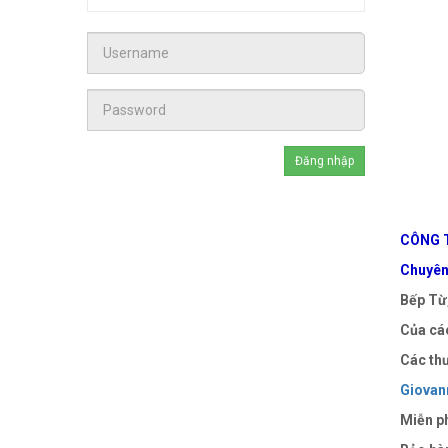
CÔNG T
Chuyên 
Bếp Từ,
Của các
Các thư
Giovann
Miễn ph