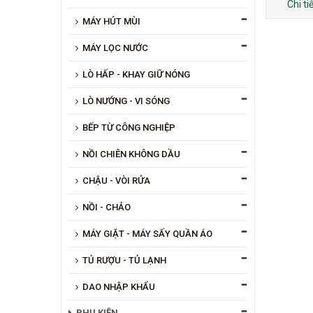
Chi t
MÁY HÚT MÙI
MÁY LỌC NƯỚC
LÒ HẤP - KHAY GIỮ NÓNG
LÒ NƯỚNG - VI SÓNG
BẾP TỪ CÔNG NGHIỆP
NỒI CHIÊN KHÔNG DẦU
CHẬU - VÒI RỬA
NỒI - CHẢO
MÁY GIẶT - MÁY SẤY QUẦN ÁO
TỦ RƯỢU - TỦ LẠNH
DAO NHẬP KHẨU
PHỤ KIỆN