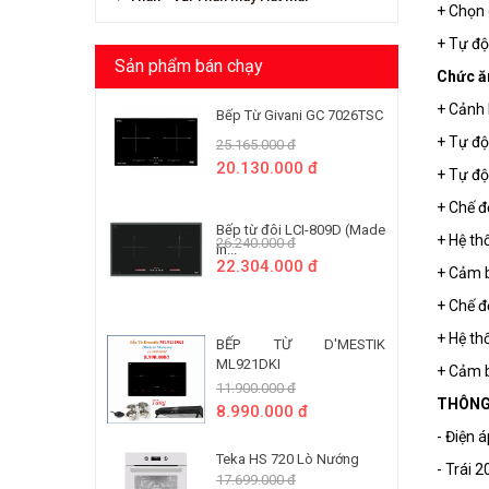
+ Chọn 
+ Tự độ
Sản phẩm bán chạy
Chức ă
+ Cảnh 
Bếp Từ Givani GC 7026TSC
+ Tự độ
25.165.000 đ
20.130.000 đ
+ Tự độ
+ Chế đ
Bếp từ đôi LCI-809D (Made
+ Hệ th
26.240.000 đ
In...
22.304.000 đ
+ Cảm b
+ Chế đ
+ Hệ th
BẾP TỪ D'MESTIK
ML921DKI
+ Cảm b
11.900.000 đ
THÔNG
8.990.000 đ
- Điện 
Teka HS 720 Lò Nướng
- Trái
17.699.000 đ