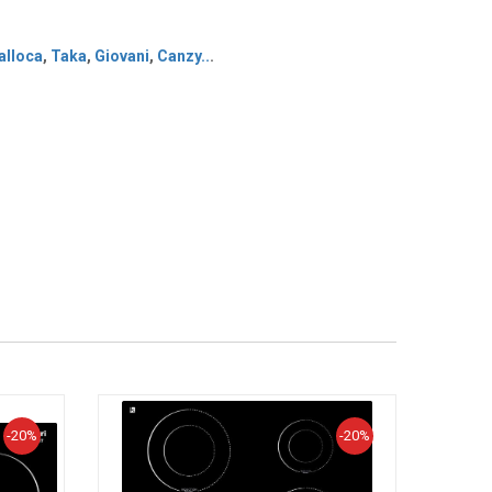
lloca
,
Taka
,
Giovani
,
Canzy
..
.
-20%
-20%