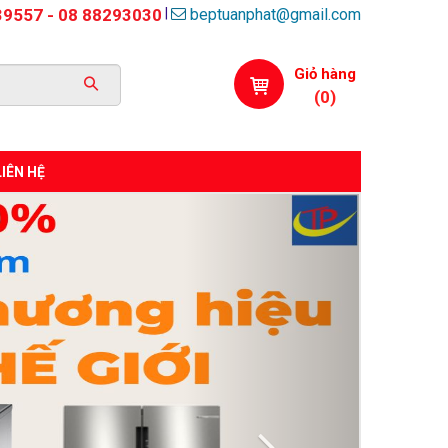
beptuanphat@gmail.com
|
39557 - 08 88293030
Giỏ hàng
(
0
)
LIÊN HỆ
Next