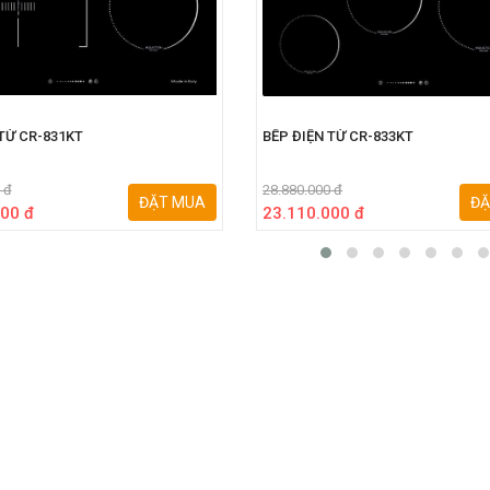
TỪ CR-831KT
BẾP ĐIỆN TỪ CR-833KT
 đ
28.880.000 đ
ĐẶT MUA
ĐẶ
00 đ
23.110.000 đ