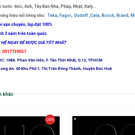
 nước. Đức, Anh, Tây Ban Nha, Pháp, Nhật, Italy...
ơng hiệu nổi tiếng như:
Teka
,
Fagor
,
Dudoff
,
Cata
,
Bosch
,
Brand
,
Ma
í vận chuyển, lắp đặt
100%
nh 3 năm trên toàn quốc
HỆ NGAY ĐỂ ĐƯỢC GIÁ TỐT NHẤT
e: 0917739557
ĐC: 108A. Phan Văn Hớn, F. Tân Thới Nhất, Q.12, TPHCM
Long An: 40 Khu Phố 1, Thị Trấn Đông Thành, Huyện Đức Huệ
m khác
-20%