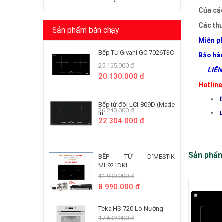
Của các
Các thư
Sản phẩm bán chạy
Miễn ph
Bếp Từ Givani GC 7026TSC
Bảo hà
25.165.000 đ
LIÊN 
20.130.000 đ
Hotlin
Bếp từ đôi LCI-809D (Made
26.240.000 đ
In...
22.304.000 đ
Sản phẩ
BẾP TỪ D'MESTIK
ML921DKI
11.900.000 đ
8.990.000 đ
Teka HS 720 Lò Nướng
17.699.000 đ