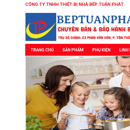
CÔNG TY TNHH THIẾT BỊ NHÀ BẾP TUẤN PHÁT
TRANG CHỦ
SẢN PHẨM
PHỤ KIỆN
LINH 
Previous