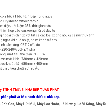
 có 2 bếp (1 bếp từ, 1 bếp hồng ngoại)
nh Crystallite Vitroceramic
ệm điện, tiết kiệm 35% thời gian nấu
 thích hợp các loại xoong nồi có đáy từ
 ngoại thích hợp với tất cả các loại xoong nồi, kể cả nồi thuỷ tinh
g ngắt khi quá nhiệt, phím khoá trẻ em
hỉnh cảm ứng IGBT 9 cấp độ
áp 220-240V/50Hz/1 pha
ông suất tiêu thụ điện : 3.800W
thước mặt kính : 730mm x 420mm
thước khoét đá : 680mm x 400mm
t theo tiêu chuẩn Châu Âu
y TNHH Thiết Bị NHÀ BẾP TUẤN PHÁT
phân phối và bảo hành thiết bị nhà bếp.
 Bếp Gas, Máy Hút Mùi, Máy Lọc Nước, Lò Nướng, Lò Vi Sóng, Máy Rử