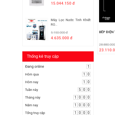
15.044.150 đ
Máy Lọc Nước Tinh Khiết
RO...
BẾP ĐIỆN 
5.150.000 đ
4.635.000 đ
28.880.000
23.110.0
Thống kê truy cập
Đang online
1
1
0
Hôm qua
1
0
Hôm nay
5
0
0
Tuần này
1
0
0
0
Tháng này
1
0
0
0
Năm nay
1
0
0
0
Tổng truy cập