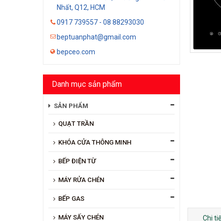
Nhất, Q12, HCM
0917 739557 - 08 88293030
beptuanphat@gmail.com
bepceo.com
Danh mục sản phẩm
SẢN PHẨM
QUẠT TRẦN
KHÓA CỬA THÔNG MINH
BẾP ĐIỆN TỪ
MÁY RỬA CHÉN
BẾP GAS
MÁY SẤY CHÉN
Chi t