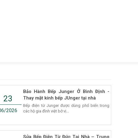
Bảo Hành Bếp Junger Ở Bình Định -
23
Thay mặt kính bếp JUnger tại nhà
Bếp điện từ Junger được dùng phổ biến trong
06/2026
các hộ gia đình việt bở vị...
Sửa Bếp Điện Từ Đức Tại Nhà – Trung