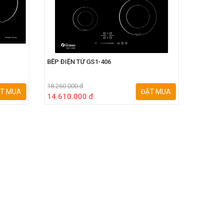
BẾP ĐIỆN TỪ GS1-406
BẾP ĐIỆ
18.260.000 đ
15.260.0
T MUA
ĐẶT MUA
14.610.000 đ
12.208