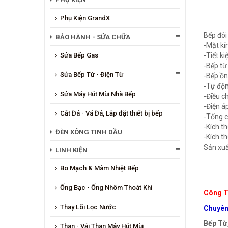
Phụ Kiện GrandX
Bếp đôi
BẢO HÀNH - SỬA CHỮA
-Mặt kí
Sửa Bếp Gas
-Tiết ki
-Bếp từ
Sửa Bếp Từ - Điện Từ
-Bếp ồng
-Tự độn
Sửa Máy Hút Mùi Nhà Bếp
-Điều c
-Điện 
Cắt Đá - Vá Đá, Lắp đặt thiết bị bếp
-Tổng c
-Kích 
ĐÈN XÔNG TINH DẦU
-Kích 
Sản xuấ
LINH KIỆN
Bo Mạch & Mâm Nhiệt Bếp
Ống Bạc - Ống Nhôm Thoát Khí
Công T
Thay Lõi Lọc Nước
Chuyên 
Bếp Từ,
Than - Vải Than Máy Hút Mùi