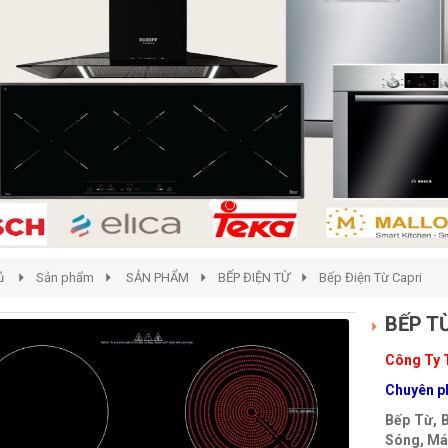
ủ
Sản phẩm
SẢN PHẨM
BẾP ĐIỆN TỪ
Bếp Điện Từ Capri
BẾP T
Công Ty 
Chuyên ph
Bếp Từ, 
Sóng, Máy