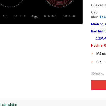
Của các n
Các
như:
Tek
Miễn phí 
Bảo hành
LIÊN HỆ
Hotline:
Mã sả
Giá:
Số lượng:
iết sản phẩm