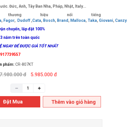
ước. Đức, Anh, Tây Ban Nha, Pháp, Nhật, Italy...
 thương hiệu nổi tiếng
a
,
Fagor
,
Dudoff
,
Cata
,
Bosch
,
Brand
,
Malloca
,
Taka
,
Giovani
,
Canzy
vận chuyển, lắp đặt
100%
 3 năm trên toàn quốc
 NGAY ĐỂ ĐƯỢC GIÁ TỐT NHẤT
 0917739557
n phẩm:
CR-807KT
7.980.000 đ
5.985.000 đ
Đặt Mua
Thêm vào giỏ hàng