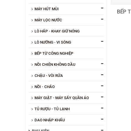
MÁY HÚT MÙI
BẾP T
MÁY LỌC NƯỚC
LÒ HẤP - KHAY GIỮ NÓNG
LÒ NƯỚNG - VI SÓNG
BẾP TỪ CÔNG NGHIỆP
NỒI CHIÊN KHÔNG DẦU
CHẬU - VÒI RỬA
NỒI - CHẢO
MÁY GIẶT - MÁY SẤY QUẦN ÁO
TỦ RƯỢU - TỦ LẠNH
DAO NHẬP KHẨU
PHỤ KIỆN