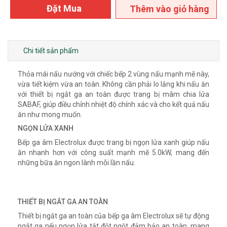
Đặt Mua
Thêm vào giỏ hàng
Chi tiết sản phẩm
Thỏa mái nấu nướng với chiếc bếp 2 vùng nấu mạnh mẽ này,
vừa tiết kiệm vừa an toàn. Không cần phải lo lắng khi nấu ăn
với thiết bị ngắt ga an toàn được trang bị mâm chia lửa
SABAF, giúp điều chỉnh nhiệt độ chính xác và cho kết quả nấu
ăn như mong muốn.
NGỌN LỬA XANH
Bếp ga âm Electrolux được trang bị ngọn lửa xanh giúp nấu
ăn nhanh hơn với công suất mạnh mẽ 5.0kW, mang đến
những bữa ăn ngon lành mỗi lần nấu.
THIẾT BỊ NGẮT GA AN TOÀN
Thiết bị ngắt ga an toàn của bếp ga âm Electrolux sẽ tự động
ngắt ga nếu ngọn lửa tắt đột ngột đảm bảo an toàn, mang