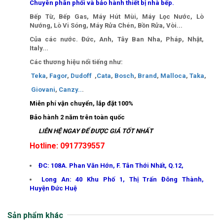
Chuyên phân phối và bảo hành thiết bị nhà bếp.
Bếp Từ, Bếp Gas, Máy Hút Mùi, Máy Lọc Nước, Lò
Nướng, Lò Vi Sóng, Máy Rửa Chén, Bồn Rửa, Vòi...
Của các nước. Đức, Anh, Tây Ban Nha, Pháp, Nhật,
Italy...
Các thương hiệu nổi tiếng như:
Teka
,
Fagor
,
Dudoff
,
Cata
,
Bosch
,
Brand
,
Malloca
,
Taka
,
Giovani
,
Canzy
..
.
Miễn phí vận chuyển, lắp đặt 100%
Bảo hành 2 năm trên toàn quốc
LIÊN HỆ NGAY ĐỂ ĐƯỢC GIÁ TỐT NHẤT
Hotline: 0917739557
ĐC: 108A. Phan Văn Hớn, F. Tân Thới Nhất, Q.12,
Long An: 40 Khu Phố 1, Thị Trấn Đông Thành,
Huyện Đức Huệ
Sản phẩm khác