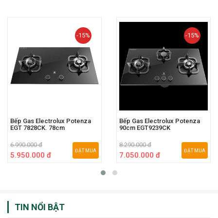
-15%
-15%
Bếp Gas Electrolux Potenza
Bếp Gas Electrolux Potenza
EGT 7828CK. 78cm
90cm EGT9239CK
6.990.000 đ
8.290.000 đ
ĐẶT MUA
ĐẶT MUA
5.950.000 đ
7.050.000 đ
TIN NỔI BẬT