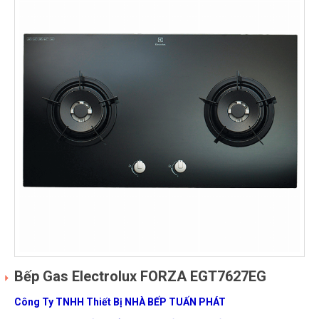
Bếp Gas Electrolux FORZA EGT7627EG
Công Ty TNHH Thiết Bị NHÀ BẾP TUẤN PHÁT