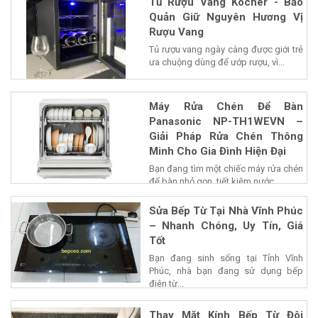
Tủ Rượu Vang Kocher - Bảo
Quản Giữ Nguyên Hương Vị
Rượu Vang
Tủ rượu vang ngày càng được giới trẻ
ưa chuộng dùng để ướp rượu, vì...
Máy Rửa Chén Để Bàn
Panasonic NP-TH1WEVN –
Giải Pháp Rửa Chén Thông
Minh Cho Gia Đình Hiện Đại
Bạn đang tìm một chiếc máy rửa chén
để bàn nhỏ gọn, tiết kiệm nước...
Sửa Bếp Từ Tại Nhà Vĩnh Phúc
– Nhanh Chóng, Uy Tín, Giá
Tốt
Bạn đang sinh sống tại Tỉnh Vĩnh
Phúc, nhà bạn đang sử dụng bếp
điện từ...
Thay Mặt Kính Bếp Từ Đôi