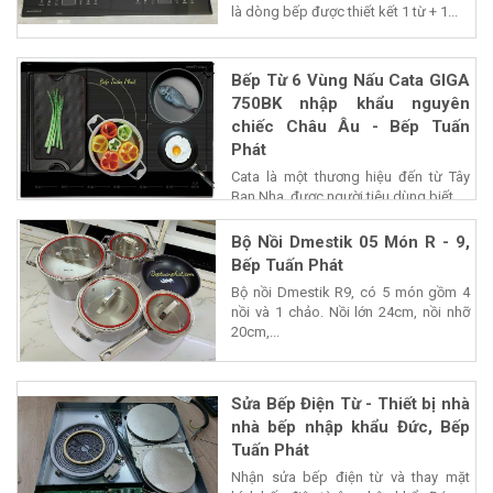
là dòng bếp được thiết kết 1 từ + 1...
Bếp Từ 6 Vùng Nấu Cata GIGA
750BK nhập khẩu nguyên
chiếc Châu Âu - Bếp Tuấn
Phát
Cata là một thương hiệu đến từ Tây
Ban Nha, được người tiêu dùng biết...
Bộ Nồi Dmestik 05 Món R - 9,
Bếp Tuấn Phát
Bộ nồi Dmestik R9, có 5 món gồm 4
nồi và 1 chảo. Nồi lớn 24cm, nồi nhỡ
20cm,...
Sửa Bếp Điện Từ - Thiết bị nhà
nhà bếp nhập khẩu Đức, Bếp
Tuấn Phát
Nhận sửa bếp điện từ và thay mặt