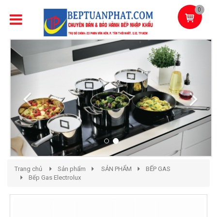
0
Previous
Next
Trang chủ
Sản phẩm
SẢN PHẨM
BẾP GAS
Bếp Gas Electrolux