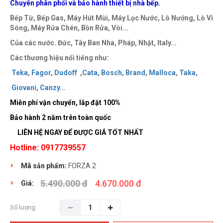
Chuyên phân phối và bảo hành thiết bị nhà bếp.
Bếp Từ, Bếp Gas, Máy Hút Mùi, Máy Lọc Nước, Lò Nướng, Lò Vi
Sóng, Máy Rửa Chén, Bồn Rửa, Vòi...
Của các nước. Đức, Tây Ban Nha, Pháp, Nhật, Italy...
Các thương hiệu nổi tiếng như:
Teka
,
Fagor
,
Dudoff
,
Cata
,
Bosch
,
Brand
,
Malloca
,
Taka
,
Giovani
,
Canzy
..
.
Miễn phí vận chuyển, lắp đặt 100%
Bảo hành 2 năm trên toàn quốc
LIÊN HỆ NGAY ĐỂ ĐƯỢC GIÁ TỐT NHẤT
Hotline: 0917739557
Mã sản phẩm:
FORZA 2
5.490.000 đ
4.670.000 đ
Giá:
Số lượng: