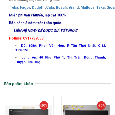
Teka
,
Fagor
,
Dudoff
,
Cata
,
Bosch
,
Brand
,
Malloca
,
Taka
,
Giov
Miễn phí vận chuyển, lắp đặt
100%
Bảo hành 3 năm trên toàn quốc
LIÊN HỆ NGAY ĐỂ ĐƯỢC GIÁ TỐT NHẤT
Hotline: 0917739557
ĐC: 108A. Phan Văn Hớn, F. Tân Thới Nhất, Q.12,
TPHCM
Long An: 40 Khu Phố 1, Thị Trấn Đông Thành,
Huyện Đức Huệ
Sản phẩm khác
-20%
-30%