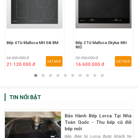
Bếp 4 Từ Malloca MH 04I BM
Bếp 2 Từ Malloca Skylux MH
802
26.400.000 đ
23.760.000 đ
ĐẶT MUA
ĐẶT MUA
21.120.000 đ
16.600.000 đ
TIN NỔI BẬT
Bảo Hành Bếp Lorca Tại Nhà
Toàn Quốc - Thu bếp cũ đổi
bếp mới
Bếp điện từ Lorca được khách tin