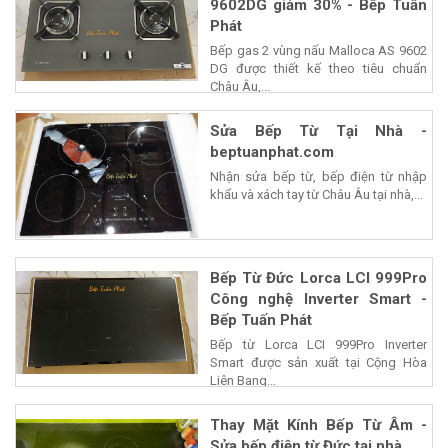
9602DG giảm 30% - Bếp Tuấn
Phát
Bếp gas 2 vùng nấu Malloca AS 9602
DG được thiết kế theo tiêu chuẩn
Châu Âu,...
Sửa Bếp Từ Tại Nhà -
beptuanphat.com
Nhận sửa bếp từ, bếp điện từ nhập
khẩu và xách tay từ Châu Âu tại nhà,...
Bếp Từ Đức Lorca LCI 999Pro
Công nghệ Inverter Smart -
Bếp Tuấn Phát
Bếp từ Lorca LCI 999Pro Inverter
Smart được sản xuất tại Cộng Hòa
Liên Bang...
Thay Mặt Kính Bếp Từ Âm -
Sửa bếp điện từ Đức tại nhà