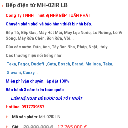
Bếp điện từ MH-02IR LB
Công Ty TNHH Thiết Bị NHÀ BẾP TUẤN PHÁT
Chuyên phân phối và bảo hành thiết bị nhà bếp.
Bếp Từ, Bếp Gas, Máy Hút Mùi, Máy Lọc Nước, Lò Nướng, Lò Vi
Sóng, Máy Rửa Chén, Bồn Rửa, Vòi...
Của các nước. Đức, Anh, Tây Ban Nha, Pháp, Nhật, Italy...
Các thương hiệu nổi tiếng như:
Teka
,
Fagor
,
Dudoff
,
Cata
,
Bosch
,
Brand
,
Malloca
,
Taka
,
Giovani
,
Canzy
..
.
Miễn phí vận chuyển, lắp đặt 100%
Bảo hành 3 năm trên toàn quốc
LIÊN HỆ NGAY ĐỂ ĐƯỢC GIÁ TỐT NHẤT
Hotline: 0917739557
Mã sản phẩm:
MH-02IR LB
20.900.000 đ
17.765.000 đ
Giá: