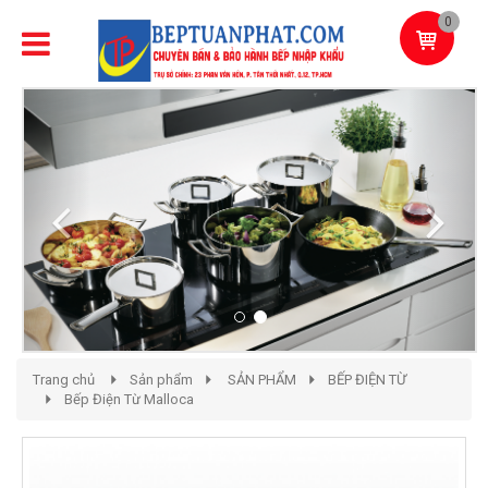
0
Previous
Next
Trang chủ
Sản phẩm
SẢN PHẨM
BẾP ĐIỆN TỪ
Bếp Điện Từ Malloca