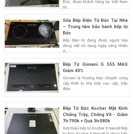
Đức, được khách hàng tại Việt Nam
tin...
Sửa Bếp Điện Từ Đức Tại Nhà
– Trung tâm bảo hành bếp từ
Đức
Bếp điện từ đang được người tiêu
dùng việt sử dụng ngày càng nhiều
vì...
Bếp Từ Giovani G 555 MAS
Giảm 40%
Giovani là thương hiệu chuyên cung
cấp thiết bị nhà bếp cao cấp, bếp
điện...
Bếp Từ Đức Kocher Mặt Kính
Chống Trầy, Chống Vỡ - Giảm
7tr790k + Quà 3tr080k
Giới thiệu bếp từ Kocher X Nano8 Bếp
từ Đức Kocher X Nano8 là dòng bếp