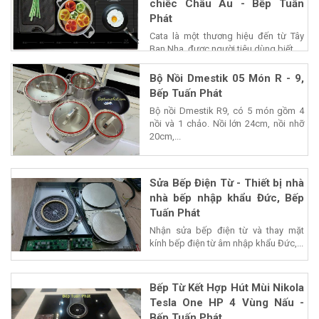
chiếc Châu Âu - Bếp Tuấn
Phát
Cata là một thương hiệu đến từ Tây
Ban Nha, được người tiêu dùng biết...
Bộ Nồi Dmestik 05 Món R - 9,
Bếp Tuấn Phát
Bộ nồi Dmestik R9, có 5 món gồm 4
nồi và 1 chảo. Nồi lớn 24cm, nồi nhỡ
20cm,...
Sửa Bếp Điện Từ - Thiết bị nhà
nhà bếp nhập khẩu Đức, Bếp
Tuấn Phát
Nhận sửa bếp điện từ và thay mặt
kính bếp điện từ âm nhập khẩu Đức,...
Bếp Từ Kết Hợp Hút Mùi Nikola
Tesla One HP 4 Vùng Nấu -
Bếp Tuấn Phát