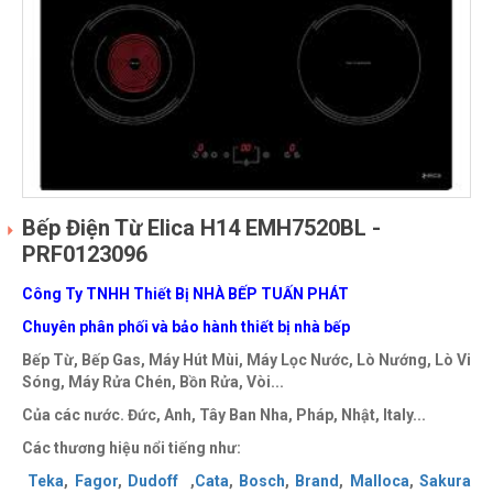
Bếp Điện Từ Elica H14 EMH7520BL -
PRF0123096
Công Ty TNHH Thiết Bị NHÀ BẾP TUẤN PHÁT
Chuyên phân phối và bảo hành thiết bị nhà bếp
Bếp Từ, Bếp Gas, Máy Hút Mùi, Máy Lọc Nước, Lò Nướng, Lò Vi
Sóng, Máy Rửa Chén, Bồn Rửa, Vòi...
Của các nước. Đức, Anh, Tây Ban Nha, Pháp, Nhật, Italy...
Các thương hiệu nổi tiếng như:
Teka
,
Fagor
,
Dudoff
,
Cata
,
Bosch
,
Brand
,
Malloca
,
Sakura