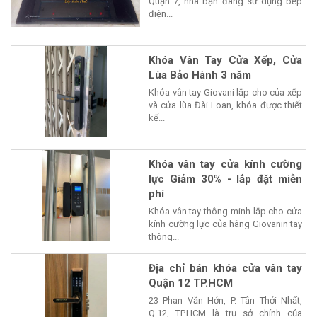
Quận 7, nhà bạn đang sử dụng bếp
điện...
Khóa Vân Tay Cửa Xếp, Cửa
Lùa Bảo Hành 3 năm
Khóa vân tay Giovani lắp cho của xếp
và cửa lùa Đài Loan, khóa được thiết
kế...
Khóa vân tay cửa kính cường
lực Giảm 30% - lắp đặt miễn
phí
Khóa vân tay thông minh lắp cho cửa
kính cường lực của hãng Giovanin tay
thông...
Địa chỉ bán khóa cửa vân tay
Quận 12 TP.HCM
23 Phan Văn Hớn, P. Tân Thới Nhất,
Q.12, TP.HCM là trụ sở chính của