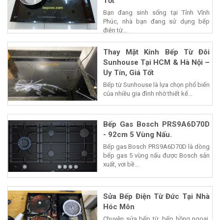
Tốt
Bạn đang sinh sống tại Tỉnh Vĩnh
Phúc, nhà bạn đang sử dụng bếp
điện từ...
Thay Mặt Kính Bếp Từ Đôi
Sunhouse Tại HCM & Hà Nội –
Uy Tín, Giá Tốt
Bếp từ Sunhouse là lựa chọn phổ biến
của nhiều gia đình nhờ thiết kế...
Bếp Gas Bosch PRS9A6D70D
- 92cm 5 Vùng Nấu.
Bếp gas Bosch PRS9A6D70D là dòng
bếp gas 5 vùng nấu được Bosch sản
xuất, vơi bề...
Sửa Bếp Điện Từ Đức Tại Nhà
Hóc Môn
Chuyên sửa bếp từ, bếp hồng ngoại,