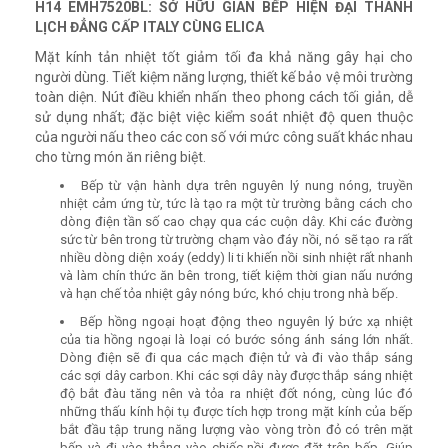
H14 EMH7520BL:
SỞ HỮU GIAN BẾP HIỆN ĐẠI THANH
LỊCH ĐẲNG CẤP ITALY CÙNG ELICA
Mặt kính tản nhiệt tốt giảm tối đa khả năng gây hại cho
người dùng. Tiết kiệm năng lượng, thiết kế bảo vệ môi trường
toàn diện. Nút điều khiển nhấn theo phong cách tối giản, dễ
sử dụng nhất; đặc biệt việc kiểm soát nhiệt độ quen thuộc
của người nấu theo các con số với mức công suất khác nhau
cho từng món ăn riêng biệt.
Bếp từ vận hành dựa trên nguyên lý nung nóng, truyền
nhiệt cảm ứng từ, tức là tạo ra một từ trường bằng cách cho
dòng điện tần số cao chạy qua các cuộn dây. Khi các đường
sức từ bên trong từ trường chạm vào đáy nồi, nó sẽ tạo ra rất
nhiều dòng diện xoáy (eddy) li ti khiến nồi sinh nhiệt rất nhanh
và làm chín thức ăn bên trong, tiết kiệm thời gian nấu nướng
và hạn chế tỏa nhiệt gây nóng bức, khó chịu trong nhà bếp.
Bếp hồng ngoại hoạt động theo nguyên lý bức xạ nhiệt
của tia hồng ngoại là loại có bước sóng ánh sáng lớn nhất.
Dòng điện sẽ đi qua các mạch điện tử và đi vào thắp sáng
các sợi dây carbon. Khi các sợi dây này được thắp sáng nhiệt
độ bắt đàu tăng nên và tỏa ra nhiệt đốt nóng, cùng lúc đó
những thấu kính hội tụ được tích hợp trong mặt kính của bếp
bắt đầu tập trung năng lượng vào vòng tròn đỏ có trên mặt
bếp và đi vào thẳng vào chiếc nồi được đặt trên bếp. Giúp