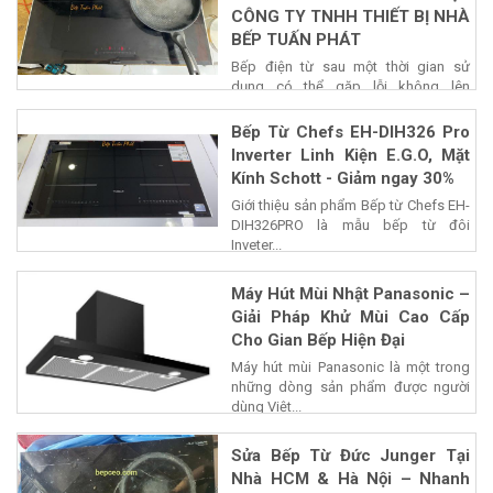
CÔNG TY TNHH THIẾT BỊ NHÀ
BẾP TUẤN PHÁT
Bếp điện từ sau một thời gian sử
dụng có thể gặp lỗi không lên
nguồn,...
Bếp Từ Chefs EH-DIH326 Pro
Inverter Linh Kiện E.G.O, Mặt
Kính Schott - Giảm ngay 30%
Giới thiệu sản phẩm Bếp từ Chefs EH-
DIH326PRO là mẫu bếp từ đôi
Inveter...
Máy Hút Mùi Nhật Panasonic –
Giải Pháp Khử Mùi Cao Cấp
Cho Gian Bếp Hiện Đại
Máy hút mùi Panasonic là một trong
những dòng sản phẩm được người
dùng Việt...
Sửa Bếp Từ Đức Junger Tại
Nhà HCM & Hà Nội – Nhanh