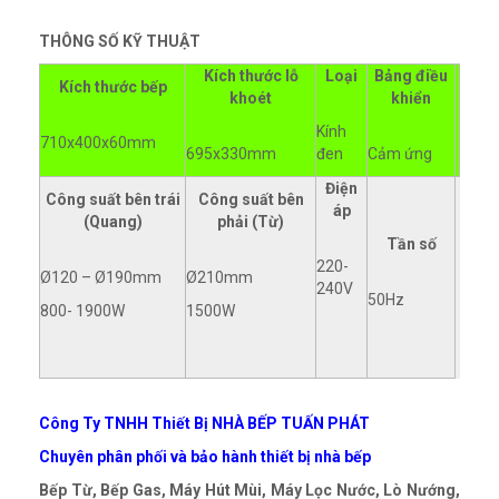
THÔNG SỐ KỸ THUẬT
Kích thước lỗ
Loại
Bảng điều
Kích thước bếp
khoét
khiển
Kính
710x400x60mm
695x330mm
đen
Cảm ứng
Điện
Công suất bên trái
Công suất bên
áp
(Quang)
phải (Từ)
Tần số
220-
Ø120 – Ø190mm
Ø210mm
240V
50Hz
800- 1900W
1500W
Công Ty TNHH Thiết Bị NHÀ BẾP TUẤN PHÁT
Chuyên phân phối và bảo hành thiết bị nhà bếp
Bếp Từ, Bếp Gas, Máy Hút Mùi, Máy Lọc Nước, Lò Nướng,