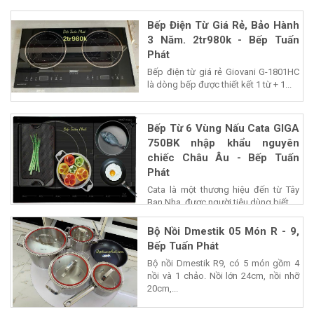
Bếp Điện Từ Giá Rẻ, Bảo Hành
3 Năm. 2tr980k - Bếp Tuấn
Phát
Bếp điện từ giá rẻ Giovani G-1801HC
là dòng bếp được thiết kết 1 từ + 1...
Bếp Từ 6 Vùng Nấu Cata GIGA
750BK nhập khẩu nguyên
chiếc Châu Âu - Bếp Tuấn
Phát
Cata là một thương hiệu đến từ Tây
Ban Nha, được người tiêu dùng biết...
Bộ Nồi Dmestik 05 Món R - 9,
Bếp Tuấn Phát
Bộ nồi Dmestik R9, có 5 món gồm 4
nồi và 1 chảo. Nồi lớn 24cm, nồi nhỡ
20cm,...