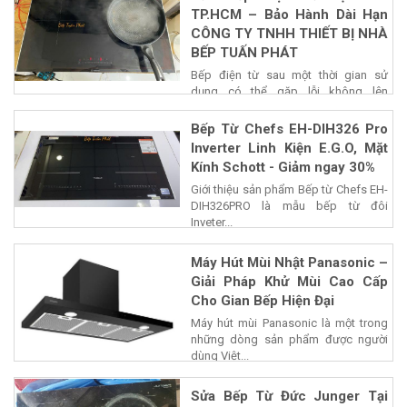
TP.HCM – Bảo Hành Dài Hạn
CÔNG TY TNHH THIẾT BỊ NHÀ
BẾP TUẤN PHÁT
Bếp điện từ sau một thời gian sử
dụng có thể gặp lỗi không lên
nguồn,...
Bếp Từ Chefs EH-DIH326 Pro
Inverter Linh Kiện E.G.O, Mặt
Kính Schott - Giảm ngay 30%
Giới thiệu sản phẩm Bếp từ Chefs EH-
DIH326PRO là mẫu bếp từ đôi
Inveter...
Máy Hút Mùi Nhật Panasonic –
Giải Pháp Khử Mùi Cao Cấp
Cho Gian Bếp Hiện Đại
Máy hút mùi Panasonic là một trong
những dòng sản phẩm được người
dùng Việt...
Sửa Bếp Từ Đức Junger Tại