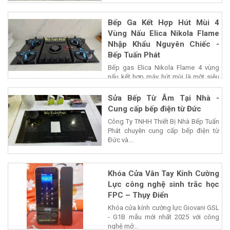
Bếp Ga Kết Hợp Hút Mùi 4
Vùng Nấu Elica Nikola Flame
Nhập Khẩu Nguyên Chiếc -
Bếp Tuấn Phát
Bếp gas Elica Nikola Flame 4 vùng
nấu kết hợp máy hút mùi là một siêu
phẩm của...
Sửa Bếp Từ Âm Tại Nhà -
Cung cấp bếp điện từ Đức
Công Ty TNHH Thiết Bị Nhà Bếp Tuấn
Phát chuyên cung cấp bếp điện từ
Đức và...
Khóa Cửa Vân Tay Kính Cường
Lực công nghệ sinh trắc học
FPC – Thụy Điển
Khóa cửa kính cường lực Giovani GSL
- G1B mẫu mới nhất 2025 với công
nghệ mở...