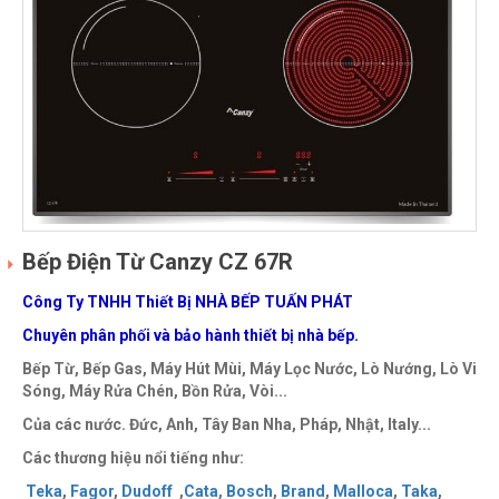
Bếp Điện Từ Canzy CZ 67R
Công Ty TNHH Thiết Bị NHÀ BẾP TUẤN PHÁT
Chuyên phân phối và bảo hành thiết bị nhà bếp.
Bếp Từ, Bếp Gas, Máy Hút Mùi, Máy Lọc Nước, Lò Nướng, Lò Vi
Sóng, Máy Rửa Chén, Bồn Rửa, Vòi...
Của các nước. Đức, Anh, Tây Ban Nha, Pháp, Nhật, Italy...
Các thương hiệu nổi tiếng như:
Teka
,
Fagor
,
Dudoff
,
Cata
,
Bosch
,
Brand
,
Malloca
,
Taka
,