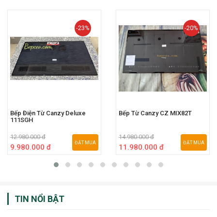
-23%
-20%
Bếp Điện Từ Canzy Deluxe
Bếp Từ Canzy CZ MIX82T
111SGH
12.980.000 đ
14.980.000 đ
ĐẶT MUA
ĐẶT MUA
9.980.000 đ
11.980.000 đ
TIN NỔI BẬT