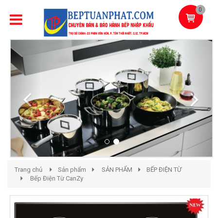
0
Previous
Next
Trang chủ
Sản phẩm
SẢN PHẨM
BẾP ĐIỆN TỪ
Bếp Điện Từ CanZy