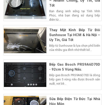
– Nhanh Chóng, Uy Tín, Giá
Tốt
Bạn đang sinh sống tại Tỉnh Vĩnh
Phúc, nhà bạn đang sử dụng bếp
điện từ...
Thay Mặt Kính Bếp Từ Đôi
Sunhouse Tại HCM & Hà Nội –
Uy Tín, Giá Tốt
Bếp từ Sunhouse là lựa chọn phổ biến
của nhiều gia đình nhờ thiết kế...
Bếp Gas Bosch PRS9A6D70D
- 92cm 5 Vùng Nấu.
Bếp gas Bosch PRS9A6D70D là dòng
bếp gas 5 vùng nấu được Bosch sản
xuất, vơi bề...
Sửa Bếp Điện Từ Đức Tại Nhà
Hóc Môn