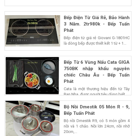
Bếp Điện Từ Giá Rẻ, Bảo Hành
3 Năm. 2tr980k - Bếp Tuấn
Phát
Bếp điện từ giá rẻ Giovani G-1801HC
là dòng bếp được thiết kết 1 từ + 1...
Bếp Từ 6 Vùng Nấu Cata GIGA
750BK nhập khẩu nguyên
chiếc Châu Âu - Bếp Tuấn
Phát
Cata là một thương hiệu đến từ Tây
Ban Nha, được người tiêu dùng biết...
Bộ Nồi Dmestik 05 Món R - 9,
Bếp Tuấn Phát
Bộ nồi Dmestik R9, có 5 món gồm 4
nồi và 1 chảo. Nồi lớn 24cm, nồi nhỡ
20cm,...