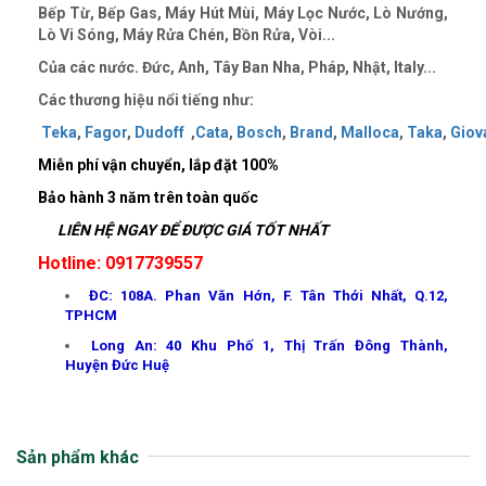
Bếp Từ, Bếp Gas, Máy Hút Mùi, Máy Lọc Nước, Lò Nướng,
Lò Vi Sóng, Máy Rửa Chén, Bồn Rửa, Vòi...
Của các nước. Đức, Anh, Tây Ban Nha, Pháp, Nhật, Italy...
Các thương hiệu nổi tiếng như:
Teka
,
Fagor
,
Dudoff
,
Cata
,
Bosch
,
Brand
,
Malloca
,
Taka
,
Giov
Miễn phí vận chuyển, lắp đặt 100%
Bảo hành 3 năm trên toàn quốc
LIÊN HỆ NGAY ĐỂ ĐƯỢC GIÁ TỐT NHẤT
Hotline: 0917739557
ĐC: 108A. Phan Văn Hớn, F. Tân Thới Nhất, Q.12,
TPHCM
Long An: 40 Khu Phố 1, Thị Trấn Đông Thành,
Huyện Đức Huệ
Sản phẩm khác